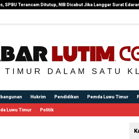
NIB Dicabut Jika Langgar Surat Edaran Bupati
Bupati Ir
bangunan
Hukrim
Pendidikan
Pemda Luwu Timur
da Luwu Timur
Politik
K