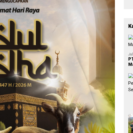
K
Ju
PT
Ma