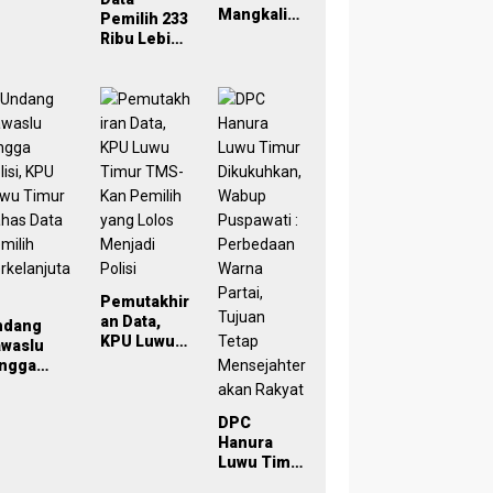
eken
Mangkaling
Pemilih 233
oU,
a Bawaslu
Ribu Lebih,
ampus
Lutim
Bawaslu
di Simpul
Bahas
Lutim
engawasa
Refleksi
Tekankan
PDPB
Akurasi
rtisipatif
Menuju
Lewat
emilu
Pemilu
Sinergi
029
2029 yang
Lintas
Inklusif
Lembaga
Pemutakhir
an Data,
ndang
KPU Luwu
awaslu
Timur
ingga
TMS-Kan
lisi, KPU
Pemilih
uwu Timur
yang Lolos
DPC
has Data
Menjadi
Hanura
milih
Polisi
Luwu Timur
rkelanjut
Dikukuhkan
n