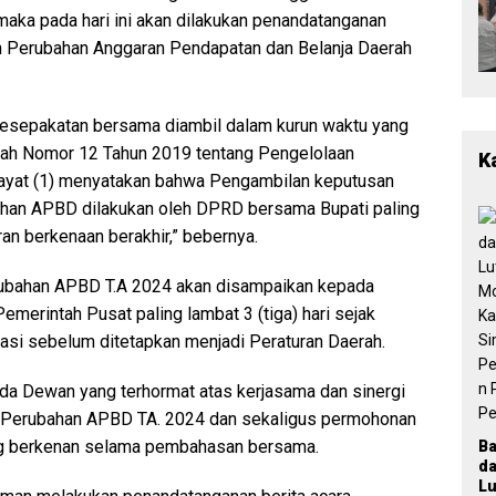
maka pada hari ini akan dilakukan penandatanganan
 Perubahan Anggaran Pendapatan dan Belanja Daerah
na kesepakatan bersama diambil dalam kurun waktu yang
ntah Nomor 12 Tahun 2019 tentang Pengelolaan
K
ayat (1) menyatakan bahwa Pengambilan keputusan
han APBD dilakukan oleh DPRD bersama Bupati paling
ran berkenaan berakhir,” bebernya.
rubahan APBD T.A 2024 akan disampaikan kepada
emerintah Pusat paling lambat 3 (tiga) hari sejak
uasi sebelum ditetapkan menjadi Peraturan Daerah.
a Dewan yang terhormat atas kerjasama dan sinergi
a Perubahan APBD TA. 2024 dan sekaligus permohonan
ang berkenan selama pembahasan bersama.
B
d
Lu