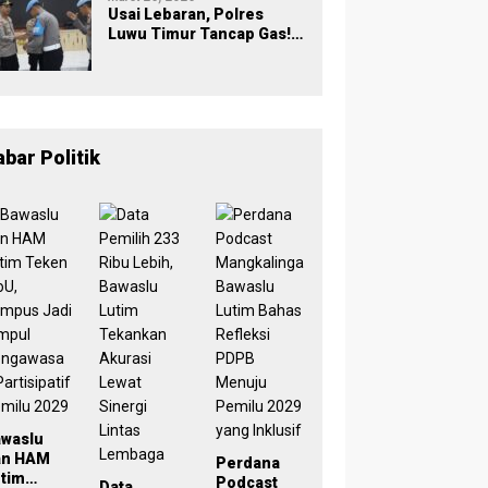
Usai Lebaran, Polres
Luwu Timur Tancap Gas!
Halalbihalal Jadi
Momentum Perkuat
Soliditas dan Pelayanan
abar Politik
awaslu
an HAM
Perdana
tim
Podcast
Data