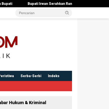
wan Serahkan Rancangan KUA-PPAS 2027 , Pendapatan Ditarget Rp2
Peristiwa
Serba-Serbi
Indeks
abar Hukum & Kriminal