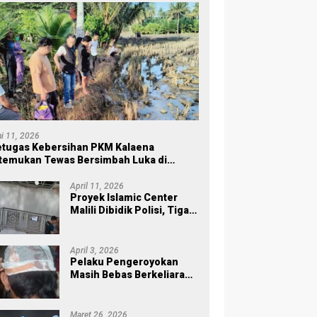
ni 11, 2026
tugas Kebersihan PKM Kalaena
temukan Tewas Bersimbah Luka di
ersawahan
April 11, 2026
Proyek Islamic Center
Malili Dibidik Polisi, Tiga
Tahap Pekerjaan
Habiskan Rp43 Miliar
April 3, 2026
Pelaku Pengeroyokan
Masih Bebas Berkeliaran,
Keluarga Korban di Burau
Kecewa: Laporan Polisi
Mandek
Maret 26, 2026