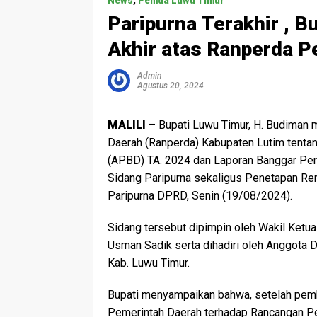
News
,
Pemda Luwu Timur
Paripurna Terakhir , 
Akhir atas Ranperda 
Admin
Agustus 20, 2024
MALILI
– Bupati Luwu Timur, H. Budiman 
Daerah (Ranperda) Kabupaten Lutim tenta
(APBD) TA. 2024 dan Laporan Banggar Pe
Sidang Paripurna sekaligus Penetapan Re
Paripurna DPRD, Senin (19/08/2024).
Sidang tersebut dipimpin oleh Wakil Ketua
Usman Sadik serta dihadiri oleh Anggota 
Kab. Luwu Timur.
Bupati menyampaikan bahwa, setelah pe
Pemerintah Daerah terhadap Rancangan Pe