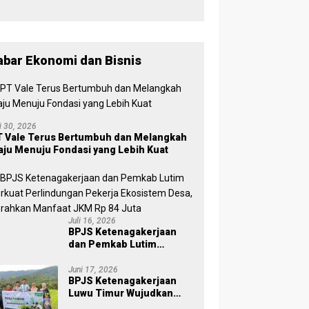
, Wabup
Puspawati :
Perbedaan
Warna
Partai,
abar Ekonomi dan Bisnis
Tujuan
Tetap
Mensejaht
erakan
Rakyat
li 30, 2026
 Vale Terus Bertumbuh dan Melangkah
ju Menuju Fondasi yang Lebih Kuat
Juli 16, 2026
BPJS Ketenagakerjaan
dan Pemkab Lutim
Perkuat Perlindungan
Pekerja Ekosistem Desa,
Juni 17, 2026
BPJS Ketenagakerjaan
Serahkan Manfaat JKM Rp
Luwu Timur Wujudkan
84 Juta
Kepedulian Lingkungan