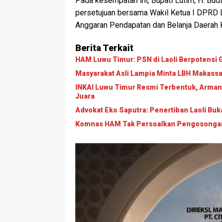
Pada kesempatan ini, Bupati Lutim, H. Bu
persetujuan bersama Wakil Ketua I DPRD 
Anggaran Pendapatan dan Belanja Daerah 
Berita Terkait
HAM Luwu Timur: PSN di Laoli Berpotens
Masyarakat Asli Lampia Minta LBH Makassar T
INKAI Luwu Timur Resmi Terbentuk, Arman
Juara
Advokat Eko Saputra: Penertiban Laoli B
Komnas HAM Tak Persoalkan Pengosongan L