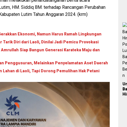
diman melakukan penandatanganan berita acara
T
Lutim, HM. Siddiq BM. terhadap Rancangan Perubahan
M
K
Kabupaten Lutim Tahun Anggaran 2024. (krm)
Ja
P
n
Pa
i Gerakkan Ekonomi, Namun Harus Ramah Lingkungan
P
arik Diri dari Laoli, Dinilai Jadi Pemicu Provokasi
2
 Amrullah Siap Bangun Generasi Karateka Maju dan
ukan Penggusuran, Melainkan Penyelamatan Aset Daerah
ahan di Laoli, Tapi Dorong Pemulihan Hak Petani
U
B
H
Po
L
Ba
Pe
Be
a