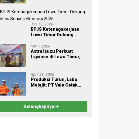
melalui Employee
Volunteering Penanaman
Pohon
Juni 13, 2026
BPJS Ketenagakerjaan
Luwu Timur Dukung
Sukses Sensus Ekonomi
2026
Mei 7, 2026
Astra Isuzu Perkuat
Layanan di Luwu Timur,
Dukung Aktivitas Industri
dan Proyek Strategis
Nasional
April 29, 2026
Produksi Turun, Laba
Melejit: PT Vale Cetak
Kinerja Gemilang di Awal
2026
Selengkapnya