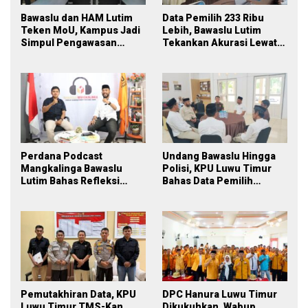
Bawaslu dan HAM Lutim
Data Pemilih 233 Ribu
Teken MoU, Kampus Jadi
Lebih, Bawaslu Lutim
Simpul Pengawasan
Tekankan Akurasi Lewat
Partisipatif Pemilu 2029
Sinergi Lintas Lembaga
Perdana Podcast
Undang Bawaslu Hingga
Mangkalinga Bawaslu
Polisi, KPU Luwu Timur
Lutim Bahas Refleksi
Bahas Data Pemilih
PDPB Menuju Pemilu 2029
Berkelanjutan
yang Inklusif
Pemutakhiran Data, KPU
DPC Hanura Luwu Timur
Luwu Timur TMS-Kan
Dikukuhkan, Wabup