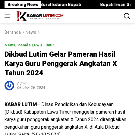
Langsung
anggar Surat Edaran Bupati
Breaking News
Bupati Irwan Serahkan Ranca
ke
konten
Beranda
News
News
,
Pemda Luwu Timur
Dikbud Lutim Gelar Pameran Hasil
Karya Guru Penggerak Angkatan X
Tahun 2024
Admin
Oktober 26, 2024
KABAR LUTIM
– Dinas Pendidikan dan Kebudayaan
(Dikbud) Kabupaten Luwu Timur menggelar pameran hasil
karya guru penggerak angkatan X Tahun 2024 dirangkaikan
pengukuhan guru penggerak angkatan X, di Aula Dikbud
Lutim, Sabtu (26/10/2024).