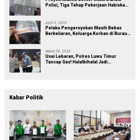
Polisi, Tiga Tahap Pekerjaan Habiskan
Rp43 Miliar
April 3, 2026
Pelaku Pengeroyokan Masih Bebas
Berkeliaran, Keluarga Korban di Burau
Kecewa: Laporan Polisi Mandek
Maret 26, 2026
Usai Lebaran, Polres Luwu Timur
Tancap Gas! Halalbihalal Jadi
Momentum Perkuat Soliditas dan
Pelayanan
Kabar Politik