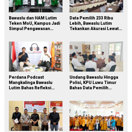
Bawaslu dan HAM Lutim
Data Pemilih 233 Ribu
Teken MoU, Kampus Jadi
Lebih, Bawaslu Lutim
Simpul Pengawasan
Tekankan Akurasi Lewat
Partisipatif Pemilu 2029
Sinergi Lintas Lembaga
Perdana Podcast
Undang Bawaslu Hingga
Mangkalinga Bawaslu
Polisi, KPU Luwu Timur
Lutim Bahas Refleksi
Bahas Data Pemilih
PDPB Menuju Pemilu 2029
Berkelanjutan
yang Inklusif