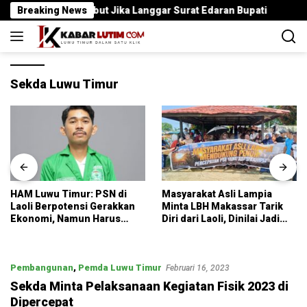
Langsung
tup, NIB Dicabut Jika Langgar Surat Edaran Bupati
Breaking News
Bupa
ke
konten
Sekda Luwu Timur
Masyarakat Asli Lampia
INKAI Luwu Timur Resmi
Minta LBH Makassar Tarik
Terbentuk, Arman Amrullah
Diri dari Laoli, Dinilai Jadi
Siap Bangun Generasi
Pemicu Provokasi
Karateka Maju dan Juara
Pembangunan
,
Pemda Luwu Timur
Februari 16, 2023
Sekda Minta Pelaksanaan Kegiatan Fisik 2023 di
Dipercepat