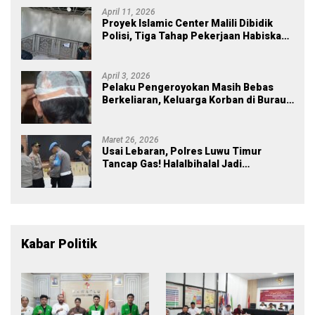
April 11, 2026
Proyek Islamic Center Malili Dibidik
Polisi, Tiga Tahap Pekerjaan Habiskan
Rp43 Miliar
April 3, 2026
Pelaku Pengeroyokan Masih Bebas
Berkeliaran, Keluarga Korban di Burau
Kecewa: Laporan Polisi Mandek
Maret 26, 2026
Usai Lebaran, Polres Luwu Timur
Tancap Gas! Halalbihalal Jadi
Momentum Perkuat Soliditas dan
Pelayanan
Kabar Politik