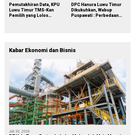
Pemutakhiran Data, KPU
DPC Hanura Luwu Timur
Luwu Timur TMS-Kan
Dikukuhkan, Wabup
Pemilih yang Lolos
Puspawati : Perbedaan
Menjadi Polisi
Warna Partai, Tujuan
Tetap Mensejahterakan
Rakyat
Kabar Ekonomi dan Bisnis
Juli 30, 2026