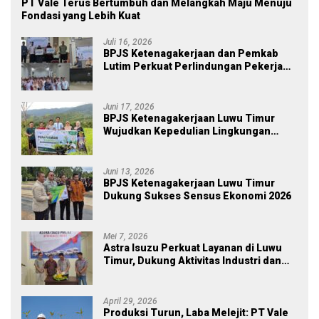
PT Vale Terus Bertumbuh dan Melangkah Maju Menuju
Fondasi yang Lebih Kuat
Juli 16, 2026
BPJS Ketenagakerjaan dan Pemkab
Lutim Perkuat Perlindungan Pekerja
Ekosistem Desa, Serahkan Manfaat
JKM Rp 84 Juta
Juni 17, 2026
BPJS Ketenagakerjaan Luwu Timur
Wujudkan Kepedulian Lingkungan
melalui Employee Volunteering
Penanaman Pohon
Juni 13, 2026
BPJS Ketenagakerjaan Luwu Timur
Dukung Sukses Sensus Ekonomi 2026
Mei 7, 2026
Astra Isuzu Perkuat Layanan di Luwu
Timur, Dukung Aktivitas Industri dan
Proyek Strategis Nasional
April 29, 2026
Produksi Turun, Laba Melejit: PT Vale