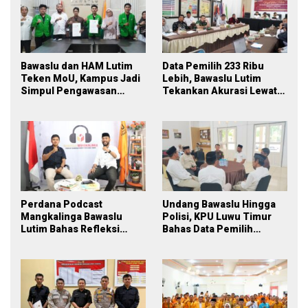
Bawaslu dan HAM Lutim
Data Pemilih 233 Ribu
Teken MoU, Kampus Jadi
Lebih, Bawaslu Lutim
Simpul Pengawasan
Tekankan Akurasi Lewat
Partisipatif Pemilu 2029
Sinergi Lintas Lembaga
Perdana Podcast
Undang Bawaslu Hingga
Mangkalinga Bawaslu
Polisi, KPU Luwu Timur
Lutim Bahas Refleksi
Bahas Data Pemilih
PDPB Menuju Pemilu 2029
Berkelanjutan
yang Inklusif