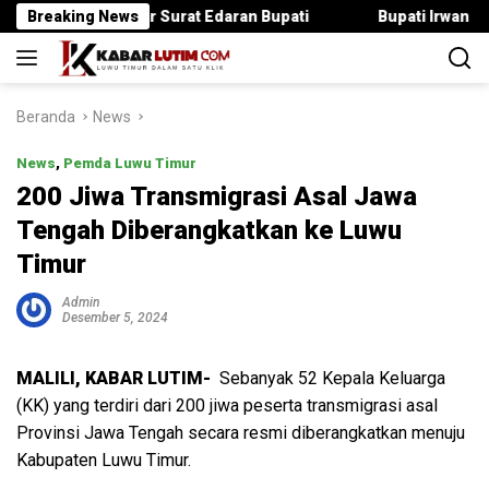
Langsung
 Langgar Surat Edaran Bupati
Breaking News
Bupati Irwan Serahkan Ran
ke
konten
Beranda
News
News
,
Pemda Luwu Timur
200 Jiwa Transmigrasi Asal Jawa
Tengah Diberangkatkan ke Luwu
Timur
Admin
Desember 5, 2024
MALILI, KABAR LUTIM-
Sebanyak 52 Kepala Keluarga
(KK) yang terdiri dari 200 jiwa peserta transmigrasi asal
Provinsi Jawa Tengah secara resmi diberangkatkan menuju
Kabupaten Luwu Timur.