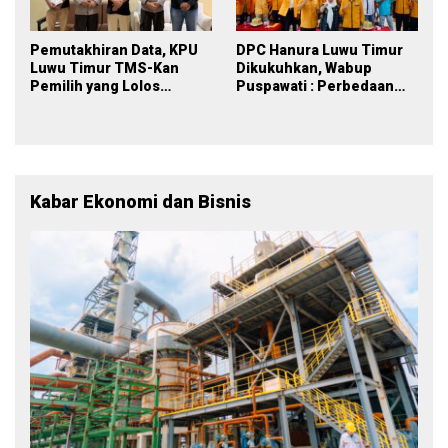
Pemutakhiran Data, KPU
DPC Hanura Luwu Timur
Luwu Timur TMS-Kan
Dikukuhkan, Wabup
Pemilih yang Lolos
Puspawati : Perbedaan
Menjadi Polisi
Warna Partai, Tujuan
Tetap Mensejahterakan
Rakyat
Kabar Ekonomi dan Bisnis