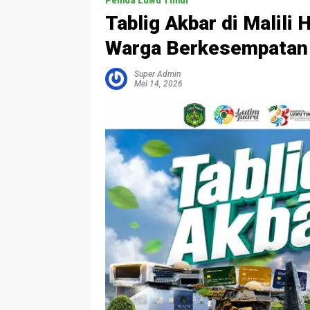
Pemda Luwu Timur
Tablig Akbar di Malili 
Warga Berkesempatan 
Super Admin
Mei 14, 2026