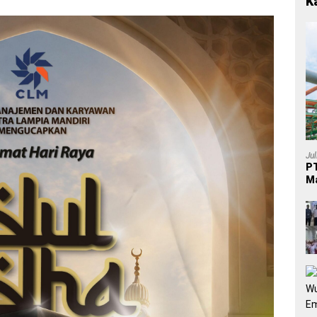
K
Ju
PT
Ma