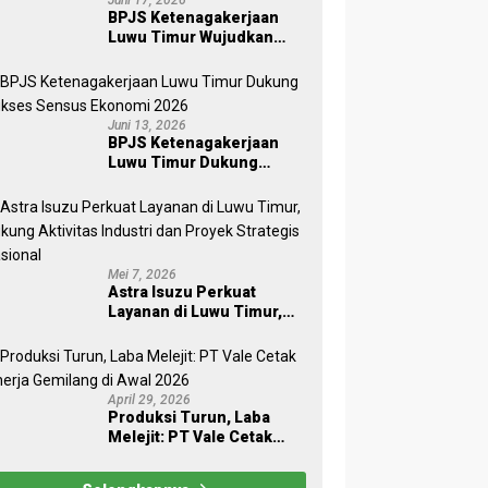
BPJS Ketenagakerjaan
Luwu Timur Wujudkan
Kepedulian Lingkungan
melalui Employee
Volunteering Penanaman
Pohon
Juni 13, 2026
BPJS Ketenagakerjaan
Luwu Timur Dukung
Sukses Sensus Ekonomi
2026
Mei 7, 2026
Astra Isuzu Perkuat
Layanan di Luwu Timur,
Dukung Aktivitas Industri
dan Proyek Strategis
Nasional
April 29, 2026
Produksi Turun, Laba
Melejit: PT Vale Cetak
Kinerja Gemilang di Awal
2026