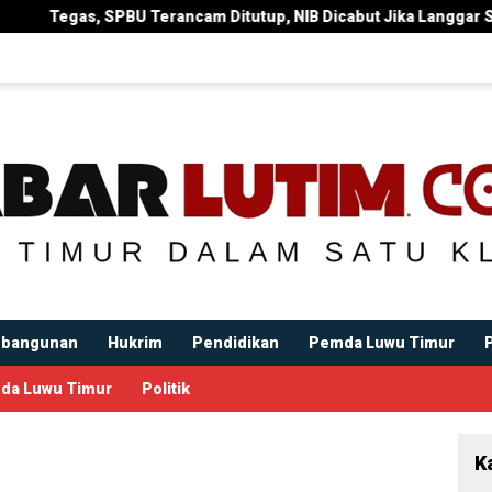
m Ditutup, NIB Dicabut Jika Langgar Surat Edaran Bupati
bangunan
Hukrim
Pendidikan
Pemda Luwu Timur
da Luwu Timur
Politik
K