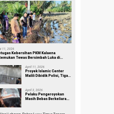
ni 11, 2026
tugas Kebersihan PKM Kalaena
temukan Tewas Bersimbah Luka di
ersawahan
April 11, 2026
Proyek Islamic Center
Malili Dibidik Polisi, Tiga
Tahap Pekerjaan
Habiskan Rp43 Miliar
April 3, 2026
Pelaku Pengeroyokan
Masih Bebas Berkeliaran,
Keluarga Korban di Burau
Kecewa: Laporan Polisi
Mandek