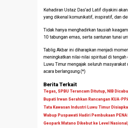
Kehadiran Ustaz Das’ad Latif diyakini ak
yang dikenal komunikatif, inspiratif, dan 
Tidak hanya menghadirkan tausiah keagamaa
10 tabungan emas, serta santunan tunai un
Tablig Akbar ini diharapkan menjadi mom
meningkatkan nilai-nilai spiritual di ten
Luwu Timur mengajak seluruh masyarakat u
acara berlangsung.(*)
Berita Terkait
Tegas, SPBU Terancam Ditutup, NIB Dicabut
Bupati Irwan Serahkan Rancangan KUA-PPAS
Tata Kawasan Industri Luwu Timur Disiapk
Wabup Puspawati Hadiri Pembukaan PENAS 
Geopark Matano Dikebut ke Level Nasional