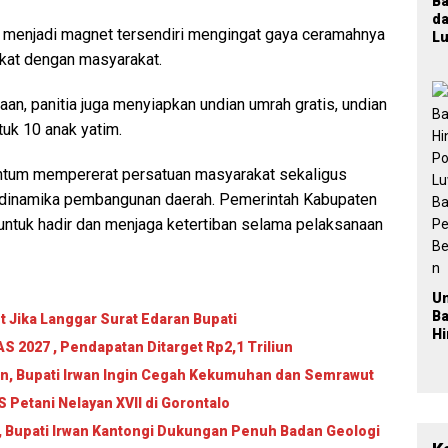
B
d
an menjadi magnet tersendiri mengingat gaya ceramahnya
Lu
T
dekat dengan masyarakat.
M
K
n, panitia juga menyiapkan undian umrah gratis, undian
Ja
P
tuk 10 anak yatim.
n
Pa
entum mempererat persatuan masyarakat sekaligus
P
gah dinamika pembangunan daerah. Pemerintah Kabupaten
2
ntuk hadir dan menjaga ketertiban selama pelaksanaan
U
B
 Jika Langgar Surat Edaran Bupati
H
 2027 , Pendapatan Ditarget Rp2,1 Triliun
Po
L
an, Bupati Irwan Ingin Cegah Kekumuhan dan Semrawut
Ba
Petani Nelayan XVII di Gorontalo
Pe
Be
, Bupati Irwan Kantongi Dukungan Penuh Badan Geologi
a