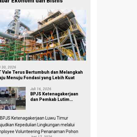
abar Ekonomi dan Bisnis
li 30, 2026
 Vale Terus Bertumbuh dan Melangkah
ju Menuju Fondasi yang Lebih Kuat
Juli 16, 2026
BPJS Ketenagakerjaan
dan Pemkab Lutim
Perkuat Perlindungan
Pekerja Ekosistem Desa,
Serahkan Manfaat JKM Rp
84 Juta
Juni 17, 2026