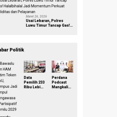
Maret 26, 2026
Usai Lebaran, Polres
Luwu Timur Tancap Gas!
Halalbihalal Jadi
Momentum Perkuat
Soliditas dan Pelayanan
abar Politik
Data
Perdana
Pemilih 233
Podcast
Ribu Lebih,
Mangkaling
Bawaslu
a Bawaslu
Lutim
Lutim
Tekankan
Bahas
Akurasi
Refleksi
Lewat
PDPB
Sinergi
Menuju