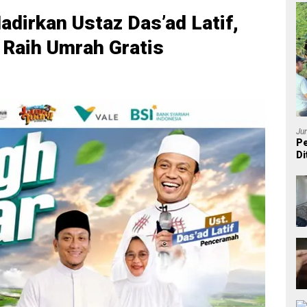
Hadirkan Ustaz Das’ad Latif,
Raih Umrah Gratis
Ju
Pe
Di
P