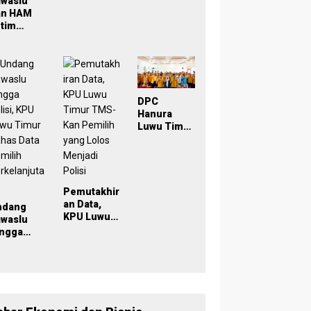
awaslu
Lintas
Pemilu
an HAM
Lembaga
2029 yang
tim
Inklusif
eken
oU,
ampus
di Simpul
engawasa
DPC
rtisipatif
Hanura
emilu
Luwu Timur
029
Dikukuhkan
, Wabup
Puspawati :
Perbedaan
Warna
Pemutakhir
Partai,
an Data,
ndang
Tujuan
KPU Luwu
awaslu
Tetap
Timur
ingga
Mensejaht
TMS-Kan
lisi, KPU
erakan
Pemilih
uwu Timur
Rakyat
yang Lolos
has Data
Menjadi
milih
Polisi
rkelanjut
n