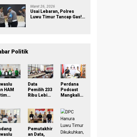
Mandek
Maret 26, 2026
Usai Lebaran, Polres
Luwu Timur Tancap Gas!
Halalbihalal Jadi
Momentum Perkuat
Soliditas dan Pelayanan
abar Politik
awaslu
Data
Perdana
an HAM
Pemilih 233
Podcast
tim
Ribu Lebih,
Mangkaling
eken
Bawaslu
a Bawaslu
oU,
Lutim
Lutim
ampus
Tekankan
Bahas
di Simpul
Akurasi
Refleksi
engawasa
Lewat
PDPB
Sinergi
Menuju
ndang
Pemutakhir
rtisipatif
Lintas
Pemilu
awaslu
an Data,