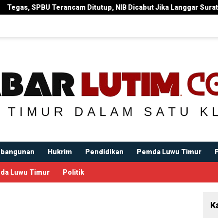
tup, NIB Dicabut Jika Langgar Surat Edaran Bupati
Bupa
bangunan
Hukrim
Pendidikan
Pemda Luwu Timur
da Luwu Timur
Politik
K