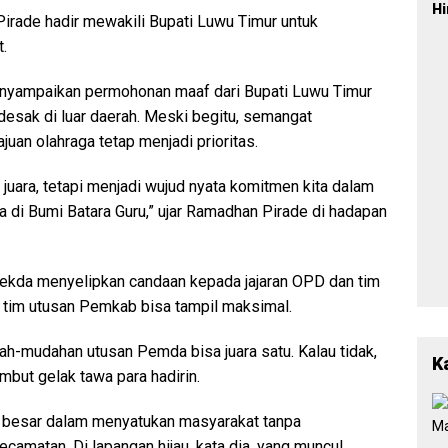
P
H
irade hadir mewakili Bupati Luwu Timur untuk
2
Po
L
.
Ba
Pe
yampaikan permohonan maaf dari Bupati Luwu Timur
Be
desak di luar daerah. Meski begitu, semangat
a
an olahraga tetap menjadi prioritas.
 juara, tetapi menjadi wujud nyata komitmen kita dalam
 di Bumi Batara Guru,” ujar Ramadhan Pirade di hadapan
ekda menyelipkan candaan kepada jajaran OPD dan tim
 tim utusan Pemkab bisa tampil maksimal.
ah-mudahan utusan Pemda bisa juara satu. Kalau tidak,
K
ambut gelak tawa para hadirin.
n besar dalam menyatukan masyarakat tanpa
amatan. Di lapangan hijau, kata dia, yang muncul