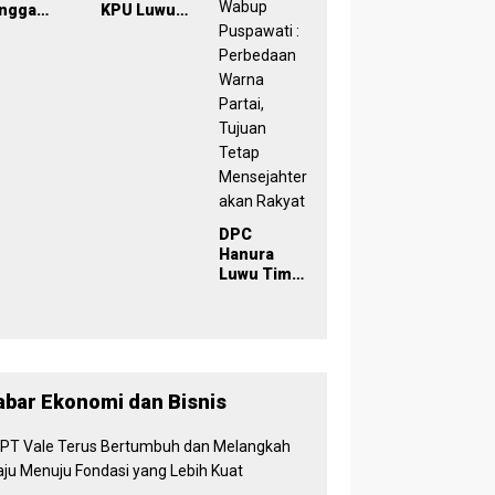
emilu
Lembaga
2029 yang
ingga
KPU Luwu
029
Inklusif
lisi, KPU
Timur
uwu Timur
TMS-Kan
has Data
Pemilih
milih
yang Lolos
rkelanjut
Menjadi
n
Polisi
DPC
Hanura
Luwu Timur
Dikukuhkan
, Wabup
Puspawati :
Perbedaan
Warna
Partai,
abar Ekonomi dan Bisnis
Tujuan
Tetap
Mensejaht
erakan
Rakyat