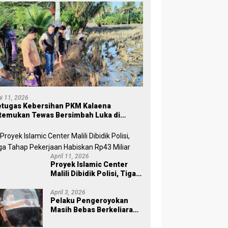
ni 11, 2026
tugas Kebersihan PKM Kalaena
temukan Tewas Bersimbah Luka di
ersawahan
April 11, 2026
Proyek Islamic Center
Malili Dibidik Polisi, Tiga
Tahap Pekerjaan
Habiskan Rp43 Miliar
April 3, 2026
Pelaku Pengeroyokan
Masih Bebas Berkeliaran,
Keluarga Korban di Burau
Kecewa: Laporan Polisi