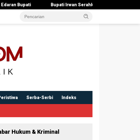
ti Irwan Serahkan Rancangan KUA-PPAS 2027 , Pendapatan Ditarge
Peristiwa
Serba-Serbi
Indeks
abar Hukum & Kriminal