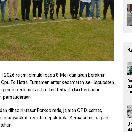
K
I 2026 resmi dimulai pada 8 Mei dan akan berakhir
B
n Opu To Hatta. Turnamen antar kecamatan se-Kabupaten
d
ang mempertemukan tim-tim terbaik dari berbagai
Lu
n persaudaraan.
T
M
K
n dihadiri unsur Forkopimda, jajaran OPD, camat,
Ja
 masyarakat pecinta sepak bola. Kegiatan ini bagian
P
n
U
tahun .
Pa
B