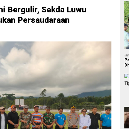
mi Bergulir, Sekda Luwu
tukan Persaudaraan
Ju
Pe
Di
P