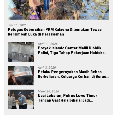
Juni 11, 2026
Petugas Kebersihan PKM Kalaena Ditemukan Tewas
Bersimbah Luka di Persawahan
April 11, 2026
Proyek Islamic Center Malili Dibidik
Polisi, Tiga Tahap Pekerjaan Habiskan
Rp43 Miliar
April 3, 2026
Pelaku Pengeroyokan Masih Bebas
Berkeliaran, Keluarga Korban di Burau
Kecewa: Laporan Polisi Mandek
Maret 26, 2026
Usai Lebaran, Polres Luwu Timur
Tancap Gas! Halalbihalal Jadi
Momentum Perkuat Soliditas dan
Pelayanan