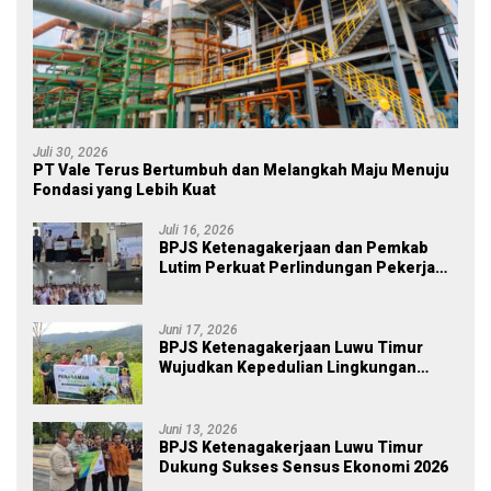
Juli 30, 2026
PT Vale Terus Bertumbuh dan Melangkah Maju Menuju
Fondasi yang Lebih Kuat
Juli 16, 2026
BPJS Ketenagakerjaan dan Pemkab
Lutim Perkuat Perlindungan Pekerja
Ekosistem Desa, Serahkan Manfaat
JKM Rp 84 Juta
Juni 17, 2026
BPJS Ketenagakerjaan Luwu Timur
Wujudkan Kepedulian Lingkungan
melalui Employee Volunteering
Penanaman Pohon
Juni 13, 2026
BPJS Ketenagakerjaan Luwu Timur
Dukung Sukses Sensus Ekonomi 2026