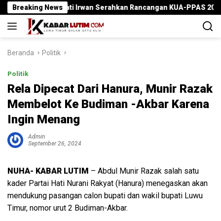
Langsung
Breaking News
Bupati Irwan Serahkan Rancangan KUA-PPAS 2027 , Pendapata
ke
konten
Beranda
Politik
Politik
Rela Dipecat Dari Hanura, Munir Razak
Membelot Ke Budiman -Akbar Karena
Ingin Menang
Admin
September 26, 2024
NUHA- KABAR LUTIM
– Abdul Munir Razak salah satu
kader Partai Hati Nurani Rakyat (Hanura) menegaskan akan
mendukung pasangan calon bupati dan wakil bupati Luwu
Timur, nomor urut 2 Budiman-Akbar.