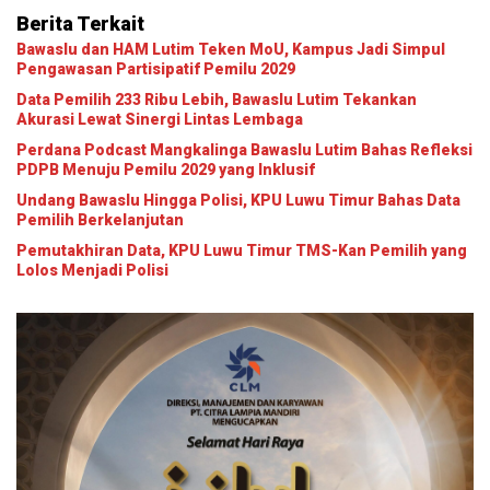
Berita Terkait
Bawaslu dan HAM Lutim Teken MoU, Kampus Jadi Simpul
Pengawasan Partisipatif Pemilu 2029
Data Pemilih 233 Ribu Lebih, Bawaslu Lutim Tekankan
Akurasi Lewat Sinergi Lintas Lembaga
Perdana Podcast Mangkalinga Bawaslu Lutim Bahas Refleksi
PDPB Menuju Pemilu 2029 yang Inklusif
Undang Bawaslu Hingga Polisi, KPU Luwu Timur Bahas Data
Pemilih Berkelanjutan
Pemutakhiran Data, KPU Luwu Timur TMS-Kan Pemilih yang
Lolos Menjadi Polisi