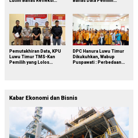
Lutim Bahas Refleksi
Bahas Data Pemilih
PDPB Menuju Pemilu 2029
Berkelanjutan
yang Inklusif
Pemutakhiran Data, KPU
DPC Hanura Luwu Timur
Luwu Timur TMS-Kan
Dikukuhkan, Wabup
Pemilih yang Lolos
Puspawati : Perbedaan
Menjadi Polisi
Warna Partai, Tujuan
Tetap Mensejahterakan
Rakyat
Kabar Ekonomi dan Bisnis