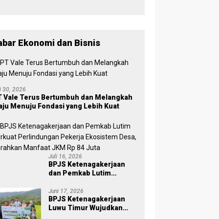
, Wabup
Puspawati :
Perbedaan
Warna
Partai,
abar Ekonomi dan Bisnis
Tujuan
Tetap
Mensejaht
erakan
Rakyat
li 30, 2026
 Vale Terus Bertumbuh dan Melangkah
ju Menuju Fondasi yang Lebih Kuat
Juli 16, 2026
BPJS Ketenagakerjaan
dan Pemkab Lutim
Perkuat Perlindungan
Pekerja Ekosistem Desa,
Juni 17, 2026
BPJS Ketenagakerjaan
Serahkan Manfaat JKM Rp
Luwu Timur Wujudkan
84 Juta
Kepedulian Lingkungan