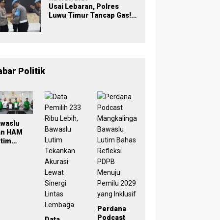
Usai Lebaran, Polres
Luwu Timur Tancap Gas!
Halalbihalal Jadi
Momentum Perkuat
Soliditas dan Pelayanan
abar Politik
awaslu
an HAM
tim
eken
oU,
ampus
di Simpul
engawasa
rtisipatif
Perdana
emilu
Podcast
Data