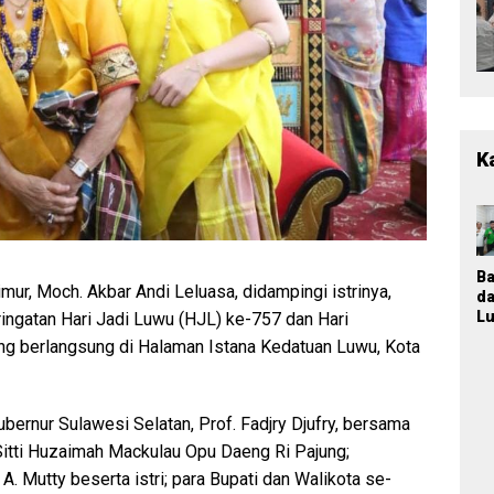
K
B
mur, Moch. Akbar Andi Leluasa, didampingi istrinya,
d
Lu
ringatan Hari Jadi Luwu (HJL) ke-757 dan Hari
T
g berlangsung di Halaman Istana Kedatuan Luwu, Kota
M
K
Ja
P
 Gubernur Sulawesi Selatan, Prof. Fadjry Djufry, bersama
n
 Sitti Huzaimah Mackulau Opu Daeng Ri Pajung;
Pa
P
A. Mutty beserta istri; para Bupati dan Walikota se-