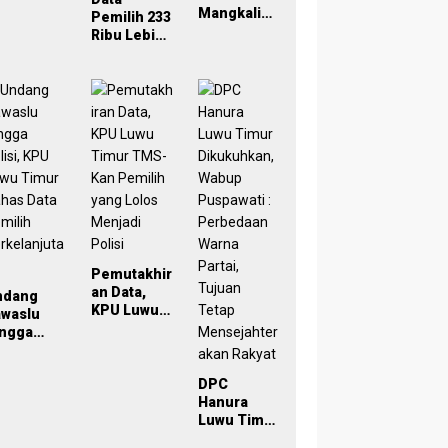
029
Mangkaling
Pemilih 233
a Bawaslu
Ribu Lebih,
Lutim
Bawaslu
Bahas
Lutim
Refleksi
Tekankan
PDPB
Akurasi
Menuju
Lewat
Pemilu
Sinergi
2029 yang
Lintas
Inklusif
Lembaga
Pemutakhir
an Data,
ndang
KPU Luwu
awaslu
Timur
ingga
TMS-Kan
lisi, KPU
Pemilih
uwu Timur
yang Lolos
DPC
has Data
Menjadi
Hanura
milih
Polisi
Luwu Timur
rkelanjut
Dikukuhkan
n