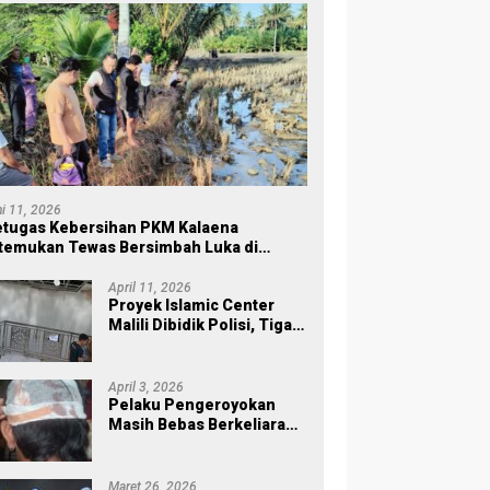
ni 11, 2026
tugas Kebersihan PKM Kalaena
temukan Tewas Bersimbah Luka di
ersawahan
April 11, 2026
Proyek Islamic Center
Malili Dibidik Polisi, Tiga
Tahap Pekerjaan
Habiskan Rp43 Miliar
April 3, 2026
Pelaku Pengeroyokan
Masih Bebas Berkeliaran,
Keluarga Korban di Burau
Kecewa: Laporan Polisi
Mandek
Maret 26, 2026