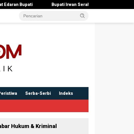
ati Irwan Serahkan Rancangan KUA-PPAS 2027 , Pendapatan Ditarg
Peristiwa
Serba-Serbi
Indeks
abar Hukum & Kriminal