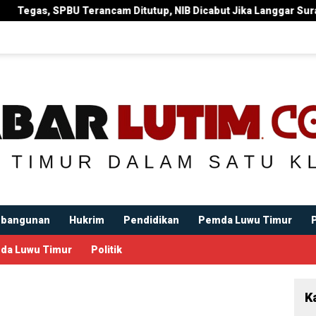
utup, NIB Dicabut Jika Langgar Surat Edaran Bupati
Bup
bangunan
Hukrim
Pendidikan
Pemda Luwu Timur
da Luwu Timur
Politik
K