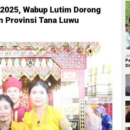
2025, Wabup Lutim Dorong
n Provinsi Tana Luwu
Ju
Pe
Di
P