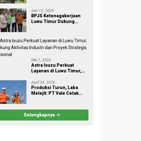
melalui Employee
Volunteering Penanaman
Juni 13, 2026
Pohon
BPJS Ketenagakerjaan
Luwu Timur Dukung
Sukses Sensus Ekonomi
2026
Mei 7, 2026
Astra Isuzu Perkuat
Layanan di Luwu Timur,
Dukung Aktivitas Industri
dan Proyek Strategis
April 29, 2026
Produksi Turun, Laba
Nasional
Melejit: PT Vale Cetak
Kinerja Gemilang di Awal
2026
Selengkapnya