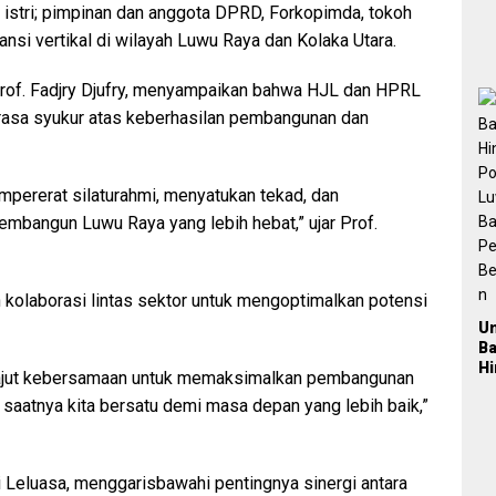
2
a istri; pimpinan dan anggota DPRD, Forkopimda, tokoh
nsi vertikal di wilayah Luwu Raya dan Kolaka Utara.
Prof. Fadjry Djufry, menyampaikan bahwa HJL dan HPRL
asa syukur atas keberhasilan pembangunan dan
mpererat silaturahmi, menyatukan tekad, dan
angun Luwu Raya yang lebih hebat,” ujar Prof.
 kolaborasi lintas sektor untuk mengoptimalkan potensi
U
B
H
erajut kebersamaan untuk memaksimalkan pembangunan
Po
i saatnya kita bersatu demi masa depan yang lebih baik,”
L
Ba
Pe
Be
 Leluasa, menggarisbawahi pentingnya sinergi antara
a