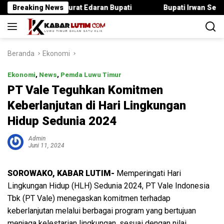
Langsung
Langgar Surat Edaran Bupati
Breaking News
Bupati Irwan Serahkan Ranc
ke
konten
Beranda
Ekonomi
Ekonomi
,
News
,
Pemda Luwu Timur
PT Vale Teguhkan Komitmen
Keberlanjutan di Hari Lingkungan
Hidup Sedunia 2024
Admin
Juni 11, 2024
SOROWAKO, KABAR LUTIM-
Memperingati Hari
Lingkungan Hidup (HLH) Sedunia 2024, PT Vale Indonesia
Tbk (PT Vale) menegaskan komitmen terhadap
keberlanjutan melalui berbagai program yang bertujuan
menjaga kelestarian lingkungan, sesuai dengan nilai