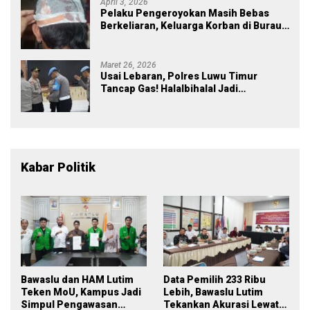
April 3, 2026
Pelaku Pengeroyokan Masih Bebas
Berkeliaran, Keluarga Korban di Burau
Kecewa: Laporan Polisi Mandek
Maret 26, 2026
Usai Lebaran, Polres Luwu Timur
Tancap Gas! Halalbihalal Jadi
Momentum Perkuat Soliditas dan
Pelayanan
Kabar Politik
Bawaslu dan HAM Lutim
Data Pemilih 233 Ribu
Teken MoU, Kampus Jadi
Lebih, Bawaslu Lutim
Simpul Pengawasan
Tekankan Akurasi Lewat