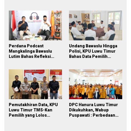
Partisipatif Pemilu 2029
Sinergi Lintas Lembaga
Perdana Podcast
Undang Bawaslu Hingga
Mangkalinga Bawaslu
Polisi, KPU Luwu Timur
Lutim Bahas Refleksi
Bahas Data Pemilih
PDPB Menuju Pemilu 2029
Berkelanjutan
yang Inklusif
Pemutakhiran Data, KPU
DPC Hanura Luwu Timur
Luwu Timur TMS-Kan
Dikukuhkan, Wabup
Pemilih yang Lolos
Puspawati : Perbedaan
Menjadi Polisi
Warna Partai, Tujuan
Tetap Mensejahterakan