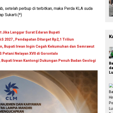
ub, setelah perbup di terbitkan, maka Perda KLA suda
p Sukarti.(*)
 Jika Langgar Surat Edaran Bupati
K
 2027 , Pendapatan Ditarget Rp2,1 Triliun
an, Bupati Irwan Ingin Cegah Kekumuhan dan Semrawut
Petani Nelayan XVII di Gorontalo
, Bupati Irwan Kantongi Dukungan Penuh Badan Geologi
B
d
Lu
T
M
K
Ja
P
n
Pa
P