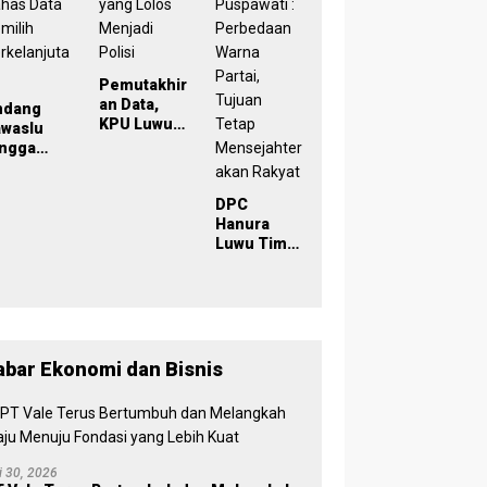
029
Inklusif
Pemutakhir
an Data,
ndang
KPU Luwu
awaslu
Timur
ingga
TMS-Kan
lisi, KPU
Pemilih
uwu Timur
yang Lolos
DPC
has Data
Menjadi
Hanura
milih
Polisi
Luwu Timur
rkelanjut
Dikukuhkan
n
, Wabup
Puspawati :
Perbedaan
Warna
Partai,
abar Ekonomi dan Bisnis
Tujuan
Tetap
Mensejaht
erakan
Rakyat
li 30, 2026