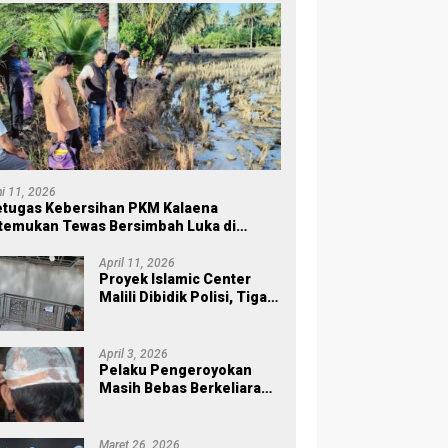
ni 11, 2026
tugas Kebersihan PKM Kalaena
temukan Tewas Bersimbah Luka di
ersawahan
April 11, 2026
Proyek Islamic Center
Malili Dibidik Polisi, Tiga
Tahap Pekerjaan
Habiskan Rp43 Miliar
April 3, 2026
Pelaku Pengeroyokan
Masih Bebas Berkeliaran,
Keluarga Korban di Burau
Kecewa: Laporan Polisi
Mandek
Maret 26, 2026