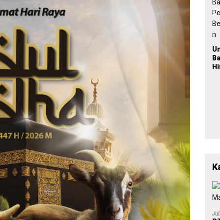
2
U
B
H
Po
L
Ba
Pe
Be
a
K
Ju