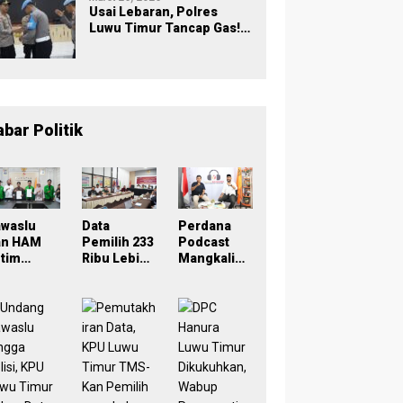
Usai Lebaran, Polres
Luwu Timur Tancap Gas!
Halalbihalal Jadi
Momentum Perkuat
Soliditas dan Pelayanan
abar Politik
awaslu
Data
Perdana
an HAM
Pemilih 233
Podcast
tim
Ribu Lebih,
Mangkaling
eken
Bawaslu
a Bawaslu
oU,
Lutim
Lutim
ampus
Tekankan
Bahas
di Simpul
Akurasi
Refleksi
engawasa
Lewat
PDPB
Sinergi
Menuju
rtisipatif
Lintas
Pemilu
emilu
Lembaga
2029 yang