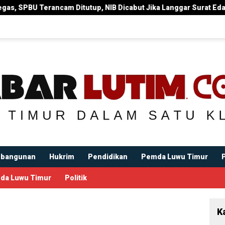
tutup, NIB Dicabut Jika Langgar Surat Edaran Bupati
Bup
bangunan
Hukrim
Pendidikan
Pemda Luwu Timur
da Luwu Timur
Politik
K