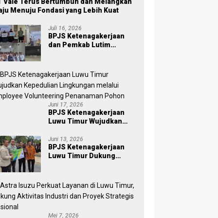
 Vale Terus Bertumbuh dan Melangkah
ju Menuju Fondasi yang Lebih Kuat
Juli 16, 2026
BPJS Ketenagakerjaan
dan Pemkab Lutim
Perkuat Perlindungan
Pekerja Ekosistem Desa,
Serahkan Manfaat JKM Rp
84 Juta
Juni 17, 2026
BPJS Ketenagakerjaan
Luwu Timur Wujudkan
Kepedulian Lingkungan
melalui Employee
Juni 13, 2026
BPJS Ketenagakerjaan
Volunteering Penanaman
Luwu Timur Dukung
Pohon
Sukses Sensus Ekonomi
2026
Mei 7, 2026