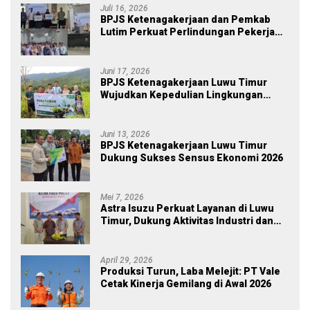
Juli 16, 2026
BPJS Ketenagakerjaan dan Pemkab
Lutim Perkuat Perlindungan Pekerja
Ekosistem Desa, Serahkan Manfaat
JKM Rp 84 Juta
Juni 17, 2026
BPJS Ketenagakerjaan Luwu Timur
Wujudkan Kepedulian Lingkungan
melalui Employee Volunteering
Penanaman Pohon
Juni 13, 2026
BPJS Ketenagakerjaan Luwu Timur
Dukung Sukses Sensus Ekonomi 2026
Mei 7, 2026
Astra Isuzu Perkuat Layanan di Luwu
Timur, Dukung Aktivitas Industri dan
Proyek Strategis Nasional
April 29, 2026
Produksi Turun, Laba Melejit: PT Vale
Cetak Kinerja Gemilang di Awal 2026