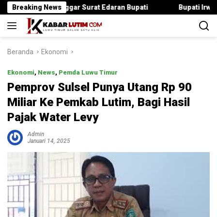
Langsung
ika Langgar Surat Edaran Bupati
Breaking News
Bupati Irwan Serahkan 
ke
konten
Beranda
Ekonomi
Ekonomi
,
News
,
Pemda Luwu Timur
Pemprov Sulsel Punya Utang Rp 90
Miliar Ke Pemkab Lutim, Bagi Hasil
Pajak Water Levy
Admin
Januari 14, 2025