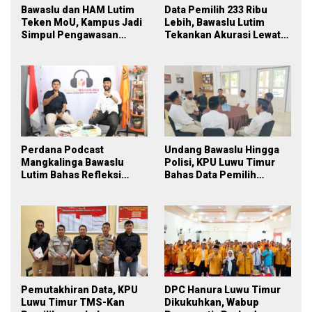
Bawaslu dan HAM Lutim
Data Pemilih 233 Ribu
Teken MoU, Kampus Jadi
Lebih, Bawaslu Lutim
Simpul Pengawasan
Tekankan Akurasi Lewat
Partisipatif Pemilu 2029
Sinergi Lintas Lembaga
Perdana Podcast
Undang Bawaslu Hingga
Mangkalinga Bawaslu
Polisi, KPU Luwu Timur
Lutim Bahas Refleksi
Bahas Data Pemilih
PDPB Menuju Pemilu 2029
Berkelanjutan
yang Inklusif
Pemutakhiran Data, KPU
DPC Hanura Luwu Timur
Luwu Timur TMS-Kan
Dikukuhkan, Wabup