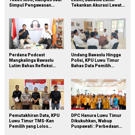
Simpul Pengawasan
Tekankan Akurasi Lewat
Partisipatif Pemilu 2029
Sinergi Lintas Lembaga
Perdana Podcast
Undang Bawaslu Hingga
Mangkalinga Bawaslu
Polisi, KPU Luwu Timur
Lutim Bahas Refleksi
Bahas Data Pemilih
PDPB Menuju Pemilu 2029
Berkelanjutan
yang Inklusif
Pemutakhiran Data, KPU
DPC Hanura Luwu Timur
Luwu Timur TMS-Kan
Dikukuhkan, Wabup
Pemilih yang Lolos
Puspawati : Perbedaan
Menjadi Polisi
Warna Partai, Tujuan