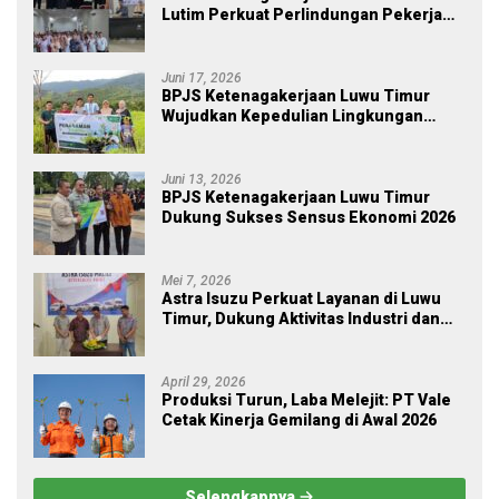
Lutim Perkuat Perlindungan Pekerja
Ekosistem Desa, Serahkan Manfaat
JKM Rp 84 Juta
Juni 17, 2026
BPJS Ketenagakerjaan Luwu Timur
Wujudkan Kepedulian Lingkungan
melalui Employee Volunteering
Penanaman Pohon
Juni 13, 2026
BPJS Ketenagakerjaan Luwu Timur
Dukung Sukses Sensus Ekonomi 2026
Mei 7, 2026
Astra Isuzu Perkuat Layanan di Luwu
Timur, Dukung Aktivitas Industri dan
Proyek Strategis Nasional
April 29, 2026
Produksi Turun, Laba Melejit: PT Vale
Cetak Kinerja Gemilang di Awal 2026
Selengkapnya