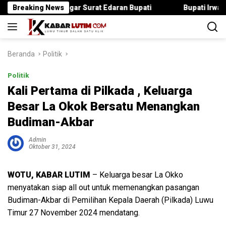
Langsung
ika Langgar Surat Edaran Bupati
Breaking News
Bupati Irwan Serahkan 
ke
konten
Beranda
Politik
Politik
Kali Pertama di Pilkada , Keluarga
Besar La Okok Bersatu Menangkan
Budiman-Akbar
Admin
Oktober 31, 2024
WOTU, KABAR LUTIM
– Keluarga besar La Okko
menyatakan siap all out untuk memenangkan pasangan
Budiman-Akbar di Pemilihan Kepala Daerah (Pilkada) Luwu
Timur 27 November 2024 mendatang.