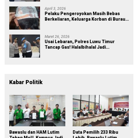
April 3, 2026
Pelaku Pengeroyokan Masih Bebas
Berkeliaran, Keluarga Korban di Burau
Kecewa: Laporan Polisi Mandek
Maret 26, 2026
Usai Lebaran, Polres Luwu Timur
Tancap Gas! Halalbihalal Jadi
Momentum Perkuat Soliditas dan
Pelayanan
Kabar Politik
Bawaslu dan HAM Lutim
Data Pemilih 233 Ribu
Teken MoU, Kampus Jadi
Lebih, Bawaslu Lutim