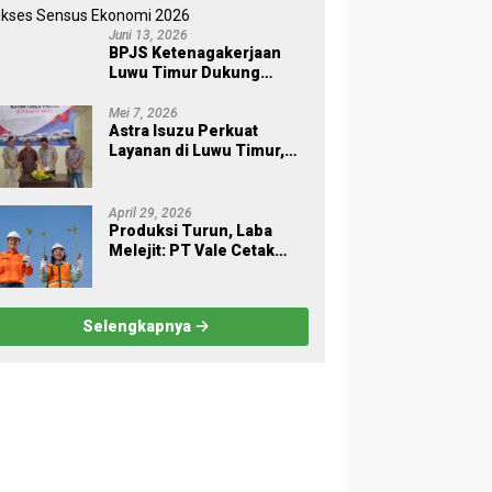
Pohon
Juni 13, 2026
BPJS Ketenagakerjaan
Luwu Timur Dukung
Sukses Sensus Ekonomi
2026
Mei 7, 2026
Astra Isuzu Perkuat
Layanan di Luwu Timur,
Dukung Aktivitas Industri
dan Proyek Strategis
Nasional
April 29, 2026
Produksi Turun, Laba
Melejit: PT Vale Cetak
Kinerja Gemilang di Awal
2026
Selengkapnya