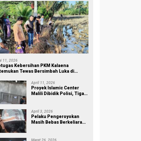
ni 11, 2026
tugas Kebersihan PKM Kalaena
temukan Tewas Bersimbah Luka di
ersawahan
April 11, 2026
Proyek Islamic Center
Malili Dibidik Polisi, Tiga
Tahap Pekerjaan
Habiskan Rp43 Miliar
April 3, 2026
Pelaku Pengeroyokan
Masih Bebas Berkeliaran,
Keluarga Korban di Burau
Kecewa: Laporan Polisi
Mandek
Maret 26, 2026