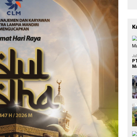
K
Ju
PT
Ma