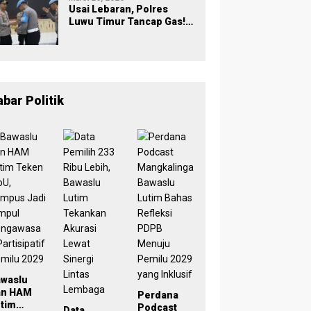
Usai Lebaran, Polres
Luwu Timur Tancap Gas!
Halalbihalal Jadi
Momentum Perkuat
Soliditas dan Pelayanan
abar Politik
awaslu
an HAM
Perdana
tim
Podcast
Data