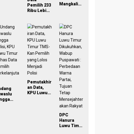
eken
Mangkaling
Pemilih 233
oU,
a Bawaslu
Ribu Lebih,
ampus
Lutim
Bawaslu
di Simpul
Bahas
Lutim
engawasa
Refleksi
Tekankan
PDPB
Akurasi
rtisipatif
Menuju
Lewat
emilu
Pemilu
Sinergi
029
2029 yang
Lintas
Inklusif
Lembaga
Pemutakhir
an Data,
ndang
KPU Luwu
awaslu
Timur
ingga
TMS-Kan
lisi, KPU
Pemilih
uwu Timur
yang Lolos
DPC
has Data
Menjadi
Hanura
milih
Polisi
Luwu Timur
rkelanjut
Dikukuhkan
n