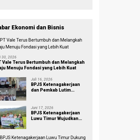
, Wabup
Puspawati :
Perbedaan
Warna
Partai,
abar Ekonomi dan Bisnis
Tujuan
Tetap
Mensejaht
erakan
Rakyat
li 30, 2026
 Vale Terus Bertumbuh dan Melangkah
ju Menuju Fondasi yang Lebih Kuat
Juli 16, 2026
BPJS Ketenagakerjaan
dan Pemkab Lutim
Perkuat Perlindungan
Pekerja Ekosistem Desa,
Serahkan Manfaat JKM Rp
Juni 17, 2026
84 Juta
BPJS Ketenagakerjaan
Luwu Timur Wujudkan
Kepedulian Lingkungan
melalui Employee
Volunteering Penanaman