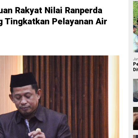
uan Rakyat Nilai Ranperda
g Tingkatkan Pelayanan Air
Ju
Pe
Di
P