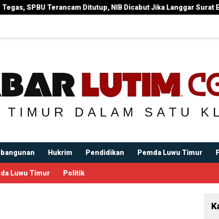
tup, NIB Dicabut Jika Langgar Surat Edaran Bupati
Bupa
bangunan
Hukrim
Pendidikan
Pemda Luwu Timur
da Luwu Timur
Politik
K