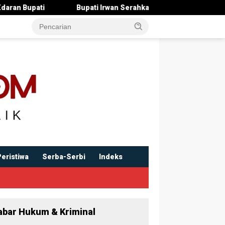
ti Irwan Serahkan Rancangan KUA-PPAS 2027 , Pendapatan Ditarge
Peristiwa
Serba-Serbi
Indeks
abar Hukum & Kriminal