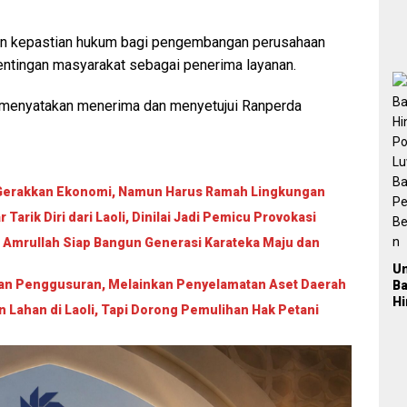
T
M
ikan kepastian hukum bagi pengembangan perusahaan
K
Ja
tingan masyarakat sebagai penerima layanan.
P
n
a menyatakan menerima dan menyetujui Ranperda
Pa
P
2
i Gerakkan Ekonomi, Namun Harus Ramah Lingkungan
arik Diri dari Laoli, Dinilai Jadi Pemicu Provokasi
 Amrullah Siap Bangun Generasi Karateka Maju dan
U
ukan Penggusuran, Melainkan Penyelamatan Aset Daerah
B
H
ahan di Laoli, Tapi Dorong Pemulihan Hak Petani
Po
L
Ba
Pe
Be
a