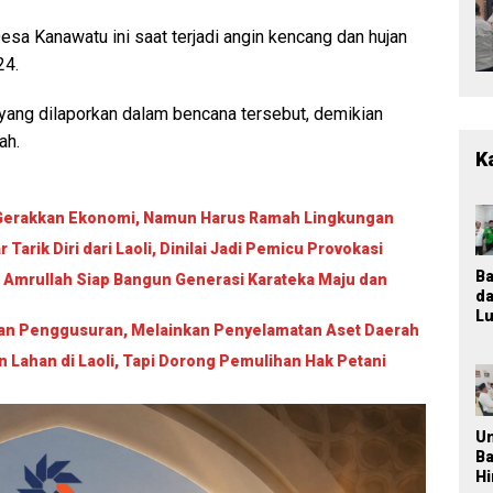
sa Kanawatu ini saat terjadi angin kencang dan hujan
24.
 yang dilaporkan dalam bencana tersebut, demikian
ah.
K
i Gerakkan Ekonomi, Namun Harus Ramah Lingkungan
arik Diri dari Laoli, Dinilai Jadi Pemicu Provokasi
B
 Amrullah Siap Bangun Generasi Karateka Maju dan
d
Lu
ukan Penggusuran, Melainkan Penyelamatan Aset Daerah
T
M
ahan di Laoli, Tapi Dorong Pemulihan Hak Petani
K
Ja
P
n
U
Pa
B
P
H