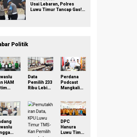
Usai Lebaran, Polres
Luwu Timur Tancap Gas!
Halalbihalal Jadi
Momentum Perkuat
Soliditas dan Pelayanan
abar Politik
awaslu
Data
Perdana
an HAM
Pemilih 233
Podcast
tim
Ribu Lebih,
Mangkaling
eken
Bawaslu
a Bawaslu
oU,
Lutim
Lutim
ampus
Tekankan
Bahas
di Simpul
Akurasi
Refleksi
engawasa
Lewat
PDPB
Sinergi
Menuju
ndang
DPC
rtisipatif
Lintas
Pemilu
awaslu
Hanura
emilu
Lembaga
2029 yang
ingga
Luwu Timur