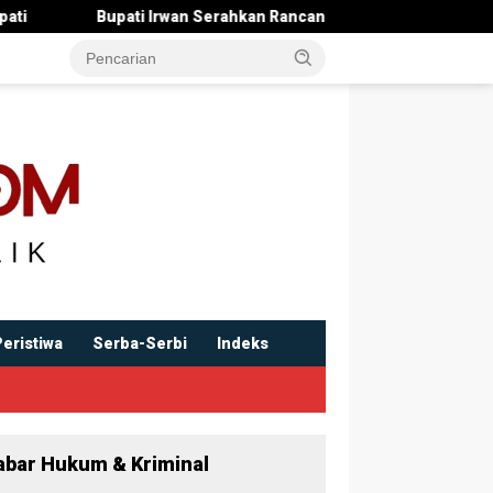
wan Serahkan Rancangan KUA-PPAS 2027 , Pendapatan Ditarget Rp2
Peristiwa
Serba-Serbi
Indeks
abar Hukum & Kriminal