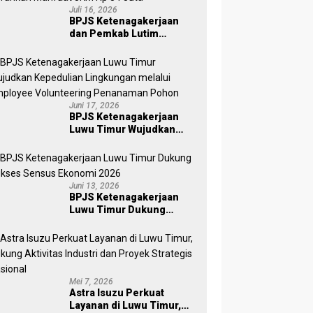
Juli 16, 2026
BPJS Ketenagakerjaan
dan Pemkab Lutim
Perkuat Perlindungan
Pekerja Ekosistem Desa,
Serahkan Manfaat JKM Rp
84 Juta
Juni 17, 2026
BPJS Ketenagakerjaan
Luwu Timur Wujudkan
Kepedulian Lingkungan
melalui Employee
Volunteering Penanaman
Pohon
Juni 13, 2026
BPJS Ketenagakerjaan
Luwu Timur Dukung
Sukses Sensus Ekonomi
2026
Mei 7, 2026
Astra Isuzu Perkuat
Layanan di Luwu Timur,