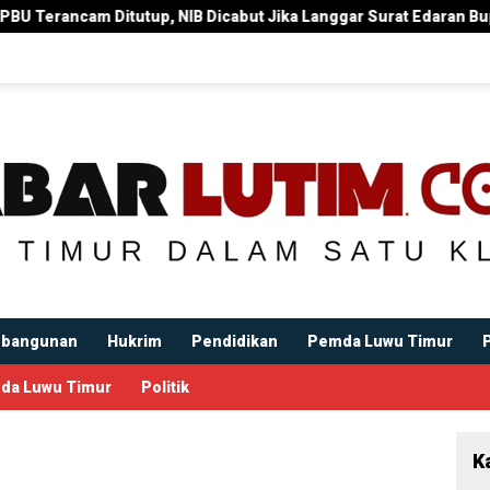
NIB Dicabut Jika Langgar Surat Edaran Bupati
Bupati Ir
bangunan
Hukrim
Pendidikan
Pemda Luwu Timur
da Luwu Timur
Politik
K