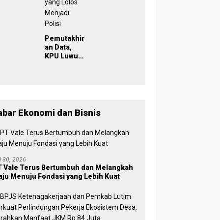
029
Inklusif
lisi, KPU
Dikukuhkan
uwu Timur
, Wabup
has Data
Puspawati :
milih
Perbedaan
rkelanjut
Warna
Pemutakhir
n
Partai,
an Data,
Tujuan
KPU Luwu
Tetap
Timur
Mensejaht
TMS-Kan
erakan
Pemilih
Rakyat
yang Lolos
Menjadi
Polisi
abar Ekonomi dan Bisnis
li 30, 2026
 Vale Terus Bertumbuh dan Melangkah
ju Menuju Fondasi yang Lebih Kuat