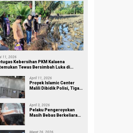
ni 11, 2026
tugas Kebersihan PKM Kalaena
temukan Tewas Bersimbah Luka di
ersawahan
April 11, 2026
Proyek Islamic Center
Malili Dibidik Polisi, Tiga
Tahap Pekerjaan
Habiskan Rp43 Miliar
April 3, 2026
Pelaku Pengeroyokan
Masih Bebas Berkeliaran,
Keluarga Korban di Burau
Kecewa: Laporan Polisi
Mandek
Maret 26, 2026