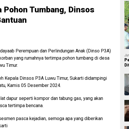
a Pohon Tumbang, Dinsos
Bantuan
dayaab Perempuan dan Perlindungan Anak (Dinso P3A)
Ju
korban yang rumahnya tertimpa pohon tumbang di desa
Pe
wu Timur.
Di
P
leh Kepala Dinsos P3A Luwu Timur, Sukarti didampingi
atu, Kamis 05 Desember 2024.
lat dapur seperti kompor dan tabung gas, yang akan
sca tertimpa bencana.
diasesmen pasca kejadian, semoga apa yang diberikan
arti