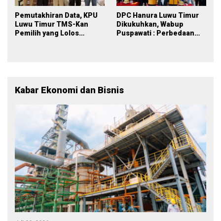
Pemutakhiran Data, KPU
DPC Hanura Luwu Timur
Luwu Timur TMS-Kan
Dikukuhkan, Wabup
Pemilih yang Lolos
Puspawati : Perbedaan
Menjadi Polisi
Warna Partai, Tujuan
Tetap Mensejahterakan
Rakyat
Kabar Ekonomi dan Bisnis