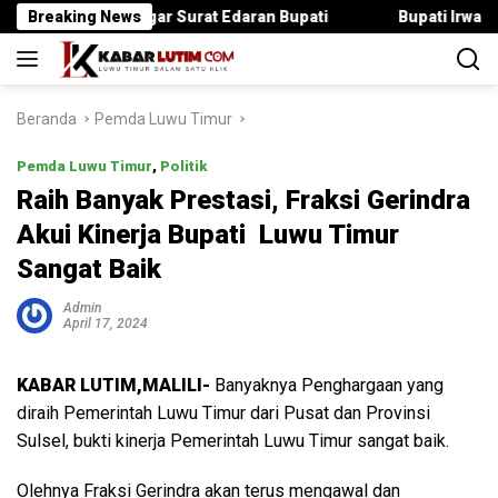
Langsung
ka Langgar Surat Edaran Bupati
Breaking News
Bupati Irwan Serahkan Ra
ke
konten
Beranda
Pemda Luwu Timur
Pemda Luwu Timur
,
Politik
Raih Banyak Prestasi, Fraksi Gerindra
Akui Kinerja Bupati Luwu Timur
Sangat Baik
Admin
April 17, 2024
KABAR LUTIM,MALILI-
Banyaknya Penghargaan yang
diraih Pemerintah Luwu Timur dari Pusat dan Provinsi
Sulsel, bukti kinerja Pemerintah Luwu Timur sangat baik.
Olehnya Fraksi Gerindra akan terus mengawal dan