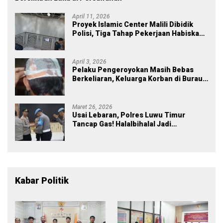
April 11, 2026
Proyek Islamic Center Malili Dibidik
Polisi, Tiga Tahap Pekerjaan Habiskan
Rp43 Miliar
April 3, 2026
Pelaku Pengeroyokan Masih Bebas
Berkeliaran, Keluarga Korban di Burau
Kecewa: Laporan Polisi Mandek
Maret 26, 2026
Usai Lebaran, Polres Luwu Timur
Tancap Gas! Halalbihalal Jadi
Momentum Perkuat Soliditas dan
Pelayanan
Kabar Politik