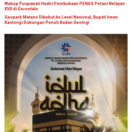
Wabup Puspawati Hadiri Pembukaan PENAS Petani Nelayan
XVII di Gorontalo
Geopark Matano Dikebut ke Level Nasional, Bupati Irwan
Kantongi Dukungan Penuh Badan Geologi