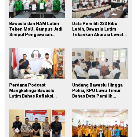
Bawaslu dan HAM Lutim
Data Pemilih 233 Ribu
Teken MoU, Kampus Jadi
Lebih, Bawaslu Lutim
Simpul Pengawasan
Tekankan Akurasi Lewat
Partisipatif Pemilu 2029
Sinergi Lintas Lembaga
Perdana Podcast
Undang Bawaslu Hingga
Mangkalinga Bawaslu
Polisi, KPU Luwu Timur
Lutim Bahas Refleksi
Bahas Data Pemilih
PDPB Menuju Pemilu 2029
Berkelanjutan
yang Inklusif