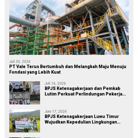
Juli 30, 2026
PT Vale Terus Bertumbuh dan Melangkah Maju Menuju
Fondasi yang Lebih Kuat
Juli 16, 2026
BPJS Ketenagakerjaan dan Pemkab
Lutim Perkuat Perlindungan Pekerja
Ekosistem Desa, Serahkan Manfaat
JKM Rp 84 Juta
Juni 17, 2026
BPJS Ketenagakerjaan Luwu Timur
Wujudkan Kepedulian Lingkungan
melalui Employee Volunteering
Penanaman Pohon