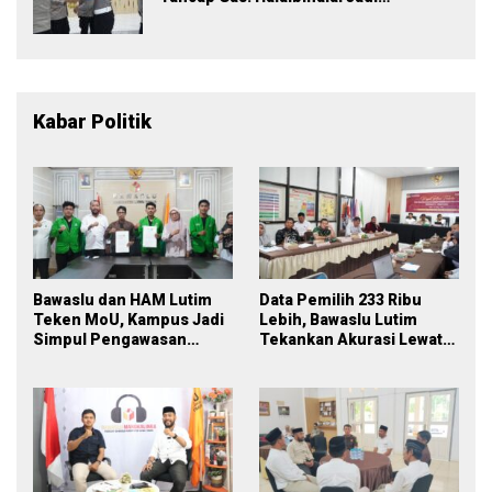
Momentum Perkuat Soliditas dan
Pelayanan
Kabar Politik
Bawaslu dan HAM Lutim
Data Pemilih 233 Ribu
Teken MoU, Kampus Jadi
Lebih, Bawaslu Lutim
Simpul Pengawasan
Tekankan Akurasi Lewat
Partisipatif Pemilu 2029
Sinergi Lintas Lembaga