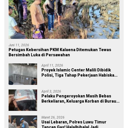
Juni 11, 2026
Petugas Kebersihan PKM Kalaena Ditemukan Tewas
Bersimbah Luka di Persawahan
April 11, 2026
Proyek Islamic Center Malili Dibidik
Polisi, Tiga Tahap Pekerjaan Habiskan
Rp43 Miliar
April 3, 2026
Pelaku Pengeroyokan Masih Bebas
Berkeliaran, Keluarga Korban di Burau
Kecewa: Laporan Polisi Mandek
Maret 26, 2026
Usai Lebaran, Polres Luwu Timur
Tancap Gas! Halalbihalal Jadi