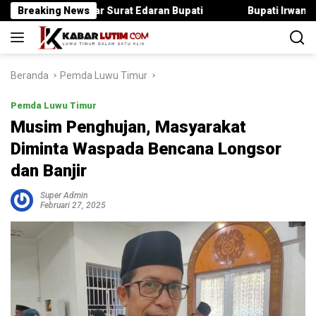
Langsung
 Langgar Surat Edaran Bupati
Breaking News
Bupati Irwan Serahkan Ran
ke
konten
Beranda
Pemda Luwu Timur
Pemda Luwu Timur
Musim Penghujan, Masyarakat
Diminta Waspada Bencana Longsor
dan Banjir
Super Admin
Februari 27, 2025