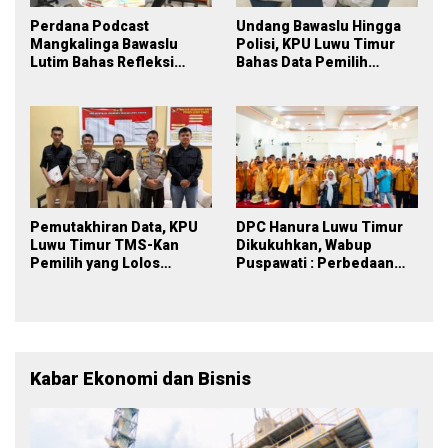
Perdana Podcast
Undang Bawaslu Hingga
Mangkalinga Bawaslu
Polisi, KPU Luwu Timur
Lutim Bahas Refleksi
Bahas Data Pemilih
PDPB Menuju Pemilu 2029
Berkelanjutan
yang Inklusif
Pemutakhiran Data, KPU
DPC Hanura Luwu Timur
Luwu Timur TMS-Kan
Dikukuhkan, Wabup
Pemilih yang Lolos
Puspawati : Perbedaan
Menjadi Polisi
Warna Partai, Tujuan
Tetap Mensejahterakan
Rakyat
Kabar Ekonomi dan Bisnis