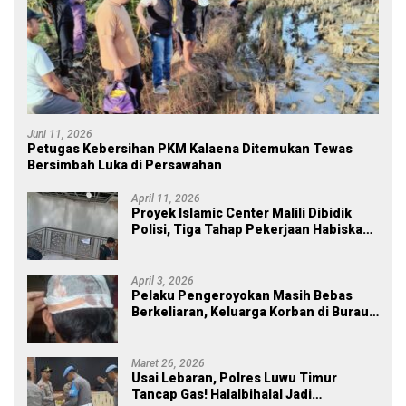
Juni 11, 2026
Petugas Kebersihan PKM Kalaena Ditemukan Tewas
Bersimbah Luka di Persawahan
April 11, 2026
Proyek Islamic Center Malili Dibidik
Polisi, Tiga Tahap Pekerjaan Habiskan
Rp43 Miliar
April 3, 2026
Pelaku Pengeroyokan Masih Bebas
Berkeliaran, Keluarga Korban di Burau
Kecewa: Laporan Polisi Mandek
Maret 26, 2026
Usai Lebaran, Polres Luwu Timur
Tancap Gas! Halalbihalal Jadi