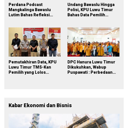
Perdana Podcast
Undang Bawaslu Hingga
Mangkalinga Bawaslu
Polisi, KPU Luwu Timur
Lutim Bahas Refleksi
Bahas Data Pemilih
PDPB Menuju Pemilu 2029
Berkelanjutan
yang Inklusif
Pemutakhiran Data, KPU
DPC Hanura Luwu Timur
Luwu Timur TMS-Kan
Dikukuhkan, Wabup
Pemilih yang Lolos
Puspawati : Perbedaan
Menjadi Polisi
Warna Partai, Tujuan
Tetap Mensejahterakan
Rakyat
Kabar Ekonomi dan Bisnis