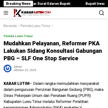
Langsung
ka Langgar Surat Edaran Bupati
Breaking News
Bupati Irwan Serahkan Ra
ke
konten
Beranda
Pemda Luwu Timur
Pemda Luwu Timur
Mudahkan Pelayanan, Reformer PKA
Lakukan Sidang Konsultasi Gabungan
PBG – SLF One Stop Service
Admin
Oktober 23, 2024
KABAR LUTIM
– Dalam rangka memudahkan masyarakat
dalam pengurusan Perizinan Bangunan Gedung (PBG), maka
Dinas Pekerjaan Umum dan Penataan Ruang (PUPR)
Kabupaten Luwu Timur melalui Reformer Pelatihan
kepemimpinan Administrator (PKA) angkatan V,