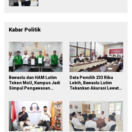
Momentum Perkuat Soliditas dan
Pelayanan
Kabar Politik
Bawaslu dan HAM Lutim
Data Pemilih 233 Ribu
Teken MoU, Kampus Jadi
Lebih, Bawaslu Lutim
Simpul Pengawasan
Tekankan Akurasi Lewat
Partisipatif Pemilu 2029
Sinergi Lintas Lembaga