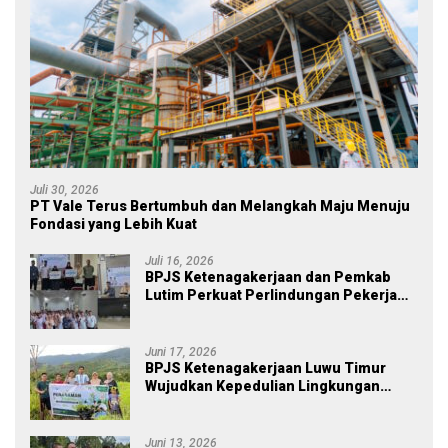
Juli 30, 2026
PT Vale Terus Bertumbuh dan Melangkah Maju Menuju
Fondasi yang Lebih Kuat
Juli 16, 2026
BPJS Ketenagakerjaan dan Pemkab
Lutim Perkuat Perlindungan Pekerja
Ekosistem Desa, Serahkan Manfaat
JKM Rp 84 Juta
Juni 17, 2026
BPJS Ketenagakerjaan Luwu Timur
Wujudkan Kepedulian Lingkungan
melalui Employee Volunteering
Penanaman Pohon
Juni 13, 2026