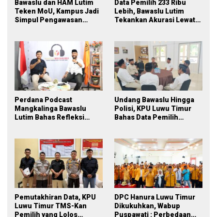
Bawaslu dan HAM Lutim
Data Pemilih 233 Ribu
Teken MoU, Kampus Jadi
Lebih, Bawaslu Lutim
Simpul Pengawasan
Tekankan Akurasi Lewat
Partisipatif Pemilu 2029
Sinergi Lintas Lembaga
Perdana Podcast
Undang Bawaslu Hingga
Mangkalinga Bawaslu
Polisi, KPU Luwu Timur
Lutim Bahas Refleksi
Bahas Data Pemilih
PDPB Menuju Pemilu 2029
Berkelanjutan
yang Inklusif
Pemutakhiran Data, KPU
DPC Hanura Luwu Timur
Luwu Timur TMS-Kan
Dikukuhkan, Wabup
Pemilih yang Lolos
Puspawati : Perbedaan