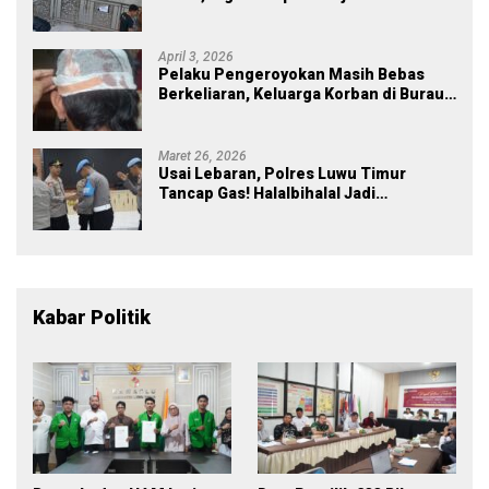
Rp43 Miliar
April 3, 2026
Pelaku Pengeroyokan Masih Bebas
Berkeliaran, Keluarga Korban di Burau
Kecewa: Laporan Polisi Mandek
Maret 26, 2026
Usai Lebaran, Polres Luwu Timur
Tancap Gas! Halalbihalal Jadi
Momentum Perkuat Soliditas dan
Pelayanan
Kabar Politik