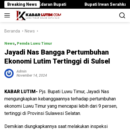
Langsung
 Surat Edaran Bupati
Breaking News
Bupati Irwan Serahkan Rancangan K
ke
konten
Beranda
News
News
,
Pemda Luwu Timur
Jayadi Nas Bangga Pertumbuhan
Ekonomi Lutim Tertinggi di Sulsel
Admin
November 14, 2024
KABAR LUTIM-
Pjs. Bupati Luwu Timur, Jayadi Nas
mengungkapkan kebanggaannya terhadap pertumbuhan
ekonomi Luwu Timur yang mencapai lebih dari 9 persen,
tertinggi di Provinsi Sulawesi Selatan.
Demikian diungkapkannya saat melakukan inspeksi