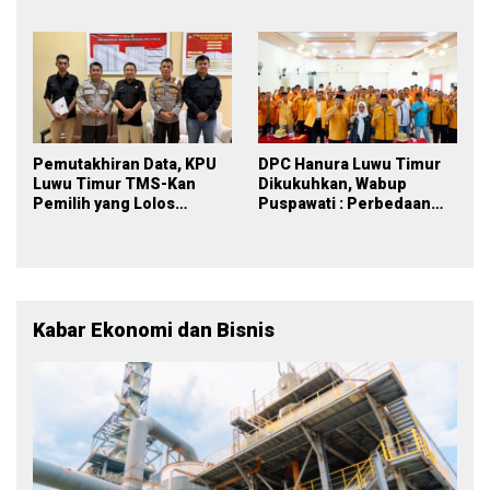
PDPB Menuju Pemilu 2029
Berkelanjutan
yang Inklusif
Pemutakhiran Data, KPU
DPC Hanura Luwu Timur
Luwu Timur TMS-Kan
Dikukuhkan, Wabup
Pemilih yang Lolos
Puspawati : Perbedaan
Menjadi Polisi
Warna Partai, Tujuan
Tetap Mensejahterakan
Rakyat
Kabar Ekonomi dan Bisnis