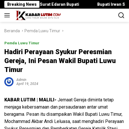
Langsung
Langgar Surat Edaran Bupati
Breaking News
Bupati Irwan Serahkan Ranc
ke
konten
Beranda
Pemda Luwu Timur
Pemda Luwu Timur
Hadiri Perayaan Syukur Peresmian
Gereja, Ini Pesan Wakil Bupati Luwu
Timur
Admin
April 19, 2024
KABAR LUTIM | MALILI-
Jemaat Gereja diminta tetap
menjaga kebersamaan dan persaudaraan antar umat
beragama. Pesan itu disampaikan Wakil Bupati Luwu Timur,
Mochammad Akbar Andi Leluasa, saat menghadiri Perayaan
Syukur Peresmian dan Pemberkatan Gereja Katolik Stasi