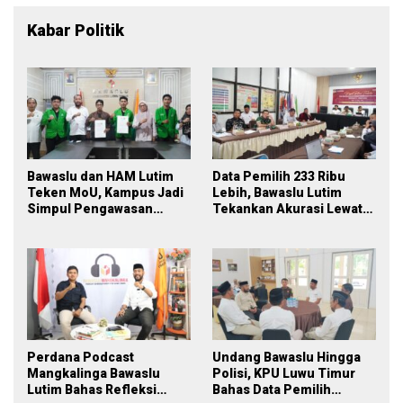
Kabar Politik
Bawaslu dan HAM Lutim
Data Pemilih 233 Ribu
Teken MoU, Kampus Jadi
Lebih, Bawaslu Lutim
Simpul Pengawasan
Tekankan Akurasi Lewat
Partisipatif Pemilu 2029
Sinergi Lintas Lembaga
Perdana Podcast
Undang Bawaslu Hingga
Mangkalinga Bawaslu
Polisi, KPU Luwu Timur
Lutim Bahas Refleksi
Bahas Data Pemilih