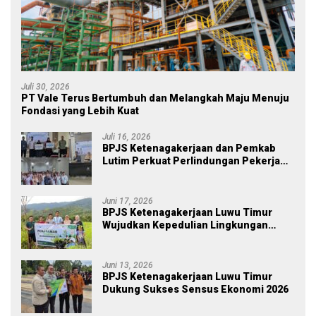
Juli 30, 2026
PT Vale Terus Bertumbuh dan Melangkah Maju Menuju
Fondasi yang Lebih Kuat
Juli 16, 2026
BPJS Ketenagakerjaan dan Pemkab
Lutim Perkuat Perlindungan Pekerja
Ekosistem Desa, Serahkan Manfaat
JKM Rp 84 Juta
Juni 17, 2026
BPJS Ketenagakerjaan Luwu Timur
Wujudkan Kepedulian Lingkungan
melalui Employee Volunteering
Penanaman Pohon
Juni 13, 2026
BPJS Ketenagakerjaan Luwu Timur
Dukung Sukses Sensus Ekonomi 2026