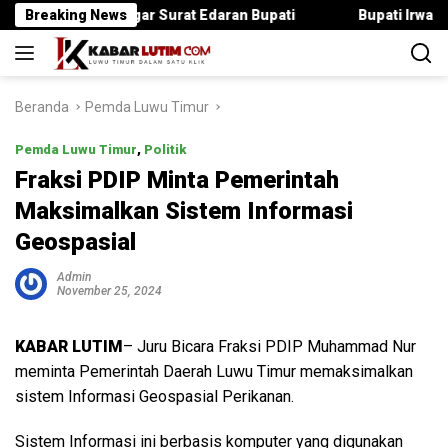
Langsung
ika Langgar Surat Edaran Bupati
Breaking News
Bupati Irwan Serahkan R
ke
konten
Beranda
Pemda Luwu Timur
Pemda Luwu Timur
,
Politik
Fraksi PDIP Minta Pemerintah
Maksimalkan Sistem Informasi
Geospasial
Admin
November 25, 2024
KABAR LUTIM
– Juru Bicara Fraksi PDIP Muhammad Nur
meminta Pemerintah Daerah Luwu Timur memaksimalkan
sistem Informasi Geospasial Perikanan.
Sistem Informasi ini berbasis komputer yang digunakan