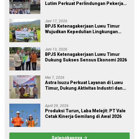
Lutim Perkuat Perlindungan Pekerja
Ekosistem Desa, Serahkan Manfaat
JKM Rp 84 Juta
Juni 17, 2026
BPJS Ketenagakerjaan Luwu Timur
Wujudkan Kepedulian Lingkungan
melalui Employee Volunteering
Penanaman Pohon
Juni 13, 2026
BPJS Ketenagakerjaan Luwu Timur
Dukung Sukses Sensus Ekonomi 2026
Mei 7, 2026
Astra Isuzu Perkuat Layanan di Luwu
Timur, Dukung Aktivitas Industri dan
Proyek Strategis Nasional
April 29, 2026
Produksi Turun, Laba Melejit: PT Vale
Cetak Kinerja Gemilang di Awal 2026
Selengkapnya