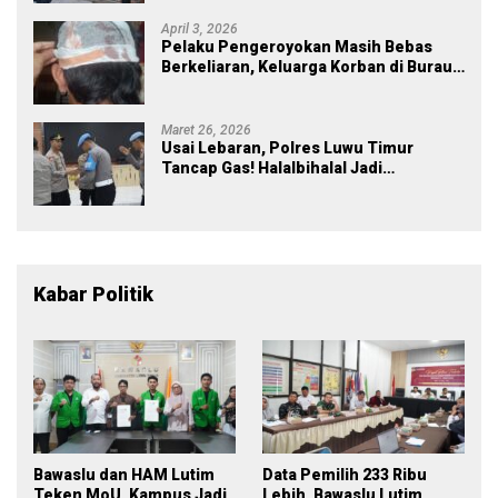
April 3, 2026
Pelaku Pengeroyokan Masih Bebas
Berkeliaran, Keluarga Korban di Burau
Kecewa: Laporan Polisi Mandek
Maret 26, 2026
Usai Lebaran, Polres Luwu Timur
Tancap Gas! Halalbihalal Jadi
Momentum Perkuat Soliditas dan
Pelayanan
Kabar Politik
Bawaslu dan HAM Lutim
Data Pemilih 233 Ribu
Teken MoU, Kampus Jadi
Lebih, Bawaslu Lutim