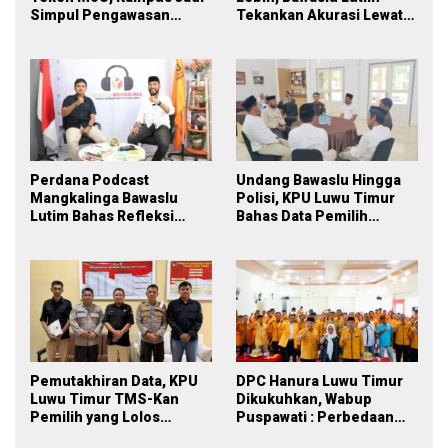
Simpul Pengawasan
Tekankan Akurasi Lewat
Partisipatif Pemilu 2029
Sinergi Lintas Lembaga
Perdana Podcast
Undang Bawaslu Hingga
Mangkalinga Bawaslu
Polisi, KPU Luwu Timur
Lutim Bahas Refleksi
Bahas Data Pemilih
PDPB Menuju Pemilu 2029
Berkelanjutan
yang Inklusif
Pemutakhiran Data, KPU
DPC Hanura Luwu Timur
Luwu Timur TMS-Kan
Dikukuhkan, Wabup
Pemilih yang Lolos
Puspawati : Perbedaan
Menjadi Polisi
Warna Partai, Tujuan