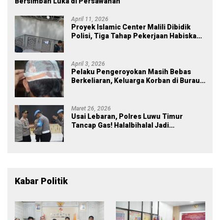
Bersimbah Luka di Persawahan
April 11, 2026
Proyek Islamic Center Malili Dibidik
Polisi, Tiga Tahap Pekerjaan Habiskan
Rp43 Miliar
April 3, 2026
Pelaku Pengeroyokan Masih Bebas
Berkeliaran, Keluarga Korban di Burau
Kecewa: Laporan Polisi Mandek
Maret 26, 2026
Usai Lebaran, Polres Luwu Timur
Tancap Gas! Halalbihalal Jadi
Momentum Perkuat Soliditas dan
Pelayanan
Kabar Politik