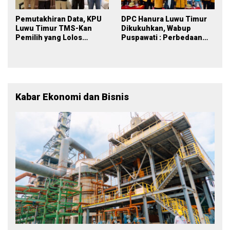
Pemutakhiran Data, KPU
DPC Hanura Luwu Timur
Luwu Timur TMS-Kan
Dikukuhkan, Wabup
Pemilih yang Lolos
Puspawati : Perbedaan
Menjadi Polisi
Warna Partai, Tujuan
Tetap Mensejahterakan
Rakyat
Kabar Ekonomi dan Bisnis