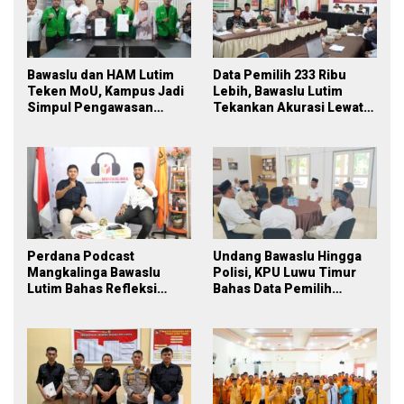
Bawaslu dan HAM Lutim
Data Pemilih 233 Ribu
Teken MoU, Kampus Jadi
Lebih, Bawaslu Lutim
Simpul Pengawasan
Tekankan Akurasi Lewat
Partisipatif Pemilu 2029
Sinergi Lintas Lembaga
Perdana Podcast
Undang Bawaslu Hingga
Mangkalinga Bawaslu
Polisi, KPU Luwu Timur
Lutim Bahas Refleksi
Bahas Data Pemilih
PDPB Menuju Pemilu 2029
Berkelanjutan
yang Inklusif