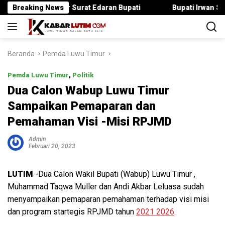
Langsung
Langgar Surat Edaran Bupati
Breaking News
Bupati Irwan Serahkan Ranc
ke
konten
Beranda
Pemda Luwu Timur
Pemda Luwu Timur
,
Politik
Dua Calon Wabup Luwu Timur
Sampaikan Pemaparan dan
Pemahaman Visi -Misi RPJMD
Admin
Februari 20, 2023
LUTIM
-Dua Calon Wakil Bupati (Wabup) Luwu Timur ,
Muhammad Taqwa Muller dan Andi Akbar Leluasa sudah
menyampaikan pemaparan pemahaman terhadap visi misi
dan program startegis RPJMD tahun
2021 2026
.