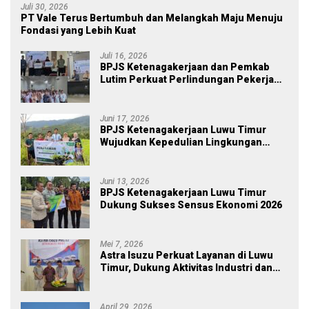
Juli 30, 2026
PT Vale Terus Bertumbuh dan Melangkah Maju Menuju
Fondasi yang Lebih Kuat
Juli 16, 2026
BPJS Ketenagakerjaan dan Pemkab
Lutim Perkuat Perlindungan Pekerja
Ekosistem Desa, Serahkan Manfaat
JKM Rp 84 Juta
Juni 17, 2026
BPJS Ketenagakerjaan Luwu Timur
Wujudkan Kepedulian Lingkungan
melalui Employee Volunteering
Penanaman Pohon
Juni 13, 2026
BPJS Ketenagakerjaan Luwu Timur
Dukung Sukses Sensus Ekonomi 2026
Mei 7, 2026
Astra Isuzu Perkuat Layanan di Luwu
Timur, Dukung Aktivitas Industri dan
Proyek Strategis Nasional
April 29, 2026