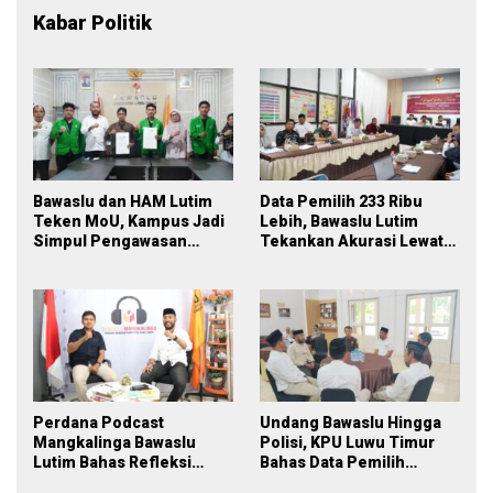
Kabar Politik
Bawaslu dan HAM Lutim
Data Pemilih 233 Ribu
Teken MoU, Kampus Jadi
Lebih, Bawaslu Lutim
Simpul Pengawasan
Tekankan Akurasi Lewat
Partisipatif Pemilu 2029
Sinergi Lintas Lembaga
Perdana Podcast
Undang Bawaslu Hingga
Mangkalinga Bawaslu
Polisi, KPU Luwu Timur
Lutim Bahas Refleksi
Bahas Data Pemilih
PDPB Menuju Pemilu 2029
Berkelanjutan