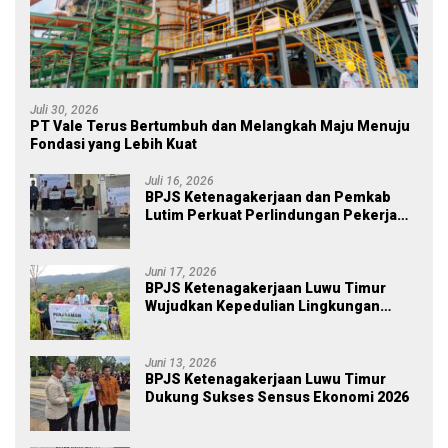
Juli 30, 2026
PT Vale Terus Bertumbuh dan Melangkah Maju Menuju
Fondasi yang Lebih Kuat
Juli 16, 2026
BPJS Ketenagakerjaan dan Pemkab
Lutim Perkuat Perlindungan Pekerja
Ekosistem Desa, Serahkan Manfaat
JKM Rp 84 Juta
Juni 17, 2026
BPJS Ketenagakerjaan Luwu Timur
Wujudkan Kepedulian Lingkungan
melalui Employee Volunteering
Penanaman Pohon
Juni 13, 2026
BPJS Ketenagakerjaan Luwu Timur
Dukung Sukses Sensus Ekonomi 2026