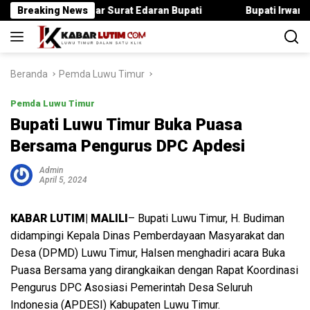
Langsung
ka Langgar Surat Edaran Bupati
Breaking News
Bupati Irwan Serahkan Ra
ke
konten
Beranda
Pemda Luwu Timur
Pemda Luwu Timur
Bupati Luwu Timur Buka Puasa
Bersama Pengurus DPC Apdesi
Admin
April 5, 2024
KABAR LUTIM| MALILI
– Bupati Luwu Timur, H. Budiman
didampingi Kepala Dinas Pemberdayaan Masyarakat dan
Desa (DPMD) Luwu Timur, Halsen menghadiri acara Buka
Puasa Bersama yang dirangkaikan dengan Rapat Koordinasi
Pengurus DPC Asosiasi Pemerintah Desa Seluruh
Indonesia (APDESI) Kabupaten Luwu Timur.