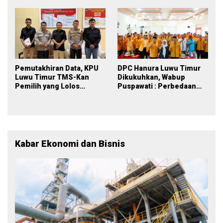
yang Inklusif
Pemutakhiran Data, KPU
DPC Hanura Luwu Timur
Luwu Timur TMS-Kan
Dikukuhkan, Wabup
Pemilih yang Lolos
Puspawati : Perbedaan
Menjadi Polisi
Warna Partai, Tujuan
Tetap Mensejahterakan
Rakyat
Kabar Ekonomi dan Bisnis