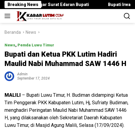
Langsung
ka Langgar Surat Edaran Bupati
Breaking News
Bupati Irwan Serahkan R
ke
konten
Beranda
News
News
,
Pemda Luwu Timur
Bupati dan Ketua PKK Lutim Hadiri
Maulid Nabi Muhammad SAW 1446 H
Admin
September 17, 2024
MALILI
– Bupati Luwu Timur, H. Budiman didampingi Ketua
Tim Penggerak PKK Kabupaten Lutim, Hj, Sufriaty Budiman,
menghadiri Peringatan Maulid Nabi Muhammad SAW 1446
H, yang dilaksanakan oleh Sekretariat Daerah Kabupaten
Luwu Timur, di Masjid Agung Malili, Selasa (17/09/2024).