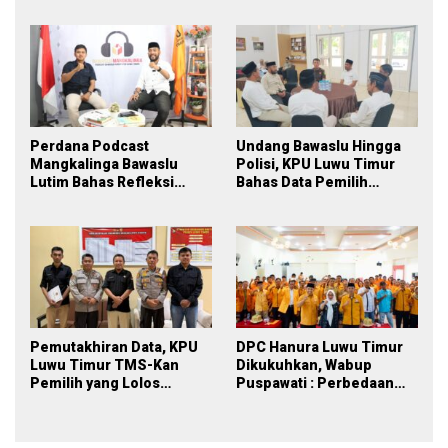
Perdana Podcast
Undang Bawaslu Hingga
Mangkalinga Bawaslu
Polisi, KPU Luwu Timur
Lutim Bahas Refleksi
Bahas Data Pemilih
PDPB Menuju Pemilu 2029
Berkelanjutan
yang Inklusif
Pemutakhiran Data, KPU
DPC Hanura Luwu Timur
Luwu Timur TMS-Kan
Dikukuhkan, Wabup
Pemilih yang Lolos
Puspawati : Perbedaan
Menjadi Polisi
Warna Partai, Tujuan
Tetap Mensejahterakan
Rakyat