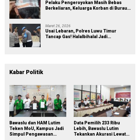
Pelaku Pengeroyokan Masih Bebas
Berkeliaran, Keluarga Korban di Burau
Kecewa: Laporan Polisi Mandek
Maret 26, 2026
Usai Lebaran, Polres Luwu Timur
Tancap Gas! Halalbihalal Jadi
Momentum Perkuat Soliditas dan
Pelayanan
Kabar Politik
Bawaslu dan HAM Lutim
Data Pemilih 233 Ribu
Teken MoU, Kampus Jadi
Lebih, Bawaslu Lutim
Simpul Pengawasan
Tekankan Akurasi Lewat
Partisipatif Pemilu 2029
Sinergi Lintas Lembaga