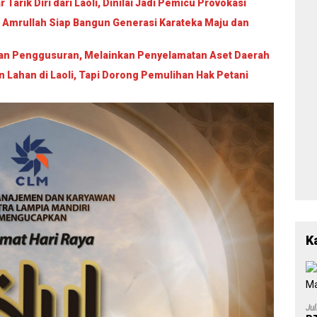
2
Po
arik Diri dari Laoli, Dinilai Jadi Pemicu Provokasi
L
 Amrullah Siap Bangun Generasi Karateka Maju dan
Ba
Pe
Be
ukan Penggusuran, Melainkan Penyelamatan Aset Daerah
a
ahan di Laoli, Tapi Dorong Pemulihan Hak Petani
K
Ju