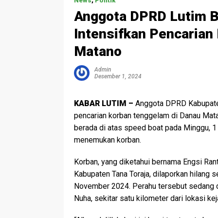
News
,
Politik
Anggota DPRD Lutim 
Intensifkan Pencarian
Matano
Admin
Desember 1, 2024
KABAR LUTIM –
Anggota DPRD Kabupaten 
pencarian korban tenggelam di Danau Mat
berada di atas speed boat pada Minggu, 1
menemukan korban.
Korban, yang diketahui bernama Engsi Ra
Kabupaten Tana Toraja, dilaporkan hilang 
November 2024. Perahu tersebut sedang d
Nuha, sekitar satu kilometer dari lokasi kej