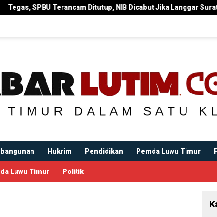
cam Ditutup, NIB Dicabut Jika Langgar Surat Edaran Bupati
bangunan
Hukrim
Pendidikan
Pemda Luwu Timur
da Luwu Timur
Politik
K