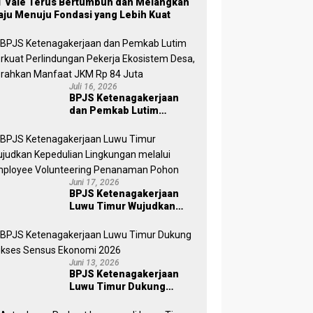
 Vale Terus Bertumbuh dan Melangkah
ju Menuju Fondasi yang Lebih Kuat
Juli 16, 2026
BPJS Ketenagakerjaan
dan Pemkab Lutim
Perkuat Perlindungan
Pekerja Ekosistem Desa,
Serahkan Manfaat JKM Rp
84 Juta
Juni 17, 2026
BPJS Ketenagakerjaan
Luwu Timur Wujudkan
Kepedulian Lingkungan
melalui Employee
Volunteering Penanaman
Pohon
Juni 13, 2026
BPJS Ketenagakerjaan
Luwu Timur Dukung
Sukses Sensus Ekonomi
2026