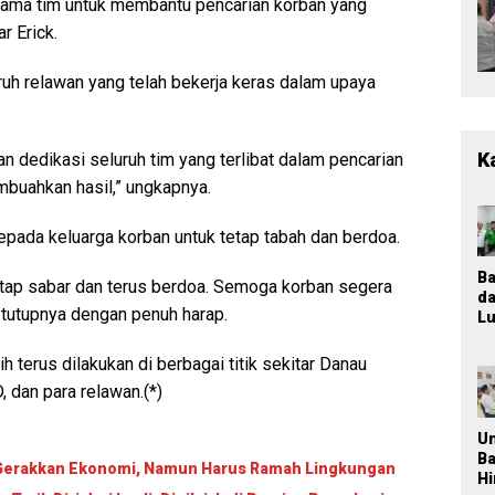
bersama tim untuk membantu pencarian korban yang
r Erick.
ruh relawan yang telah bekerja keras dalam upaya
K
 dedikasi seluruh tim yang terlibat dalam pencarian
mbuahkan hasil,” ungkapnya.
pada keluarga korban untuk tetap tabah dan berdoa.
B
etap sabar dan terus berdoa. Semoga korban segera
d
 tutupnya dengan penuh harap.
Lu
T
M
ih terus dilakukan di berbagai titik sekitar Danau
K
dan para relawan.(*)
Ja
P
n
U
Pa
B
i Gerakkan Ekonomi, Namun Harus Ramah Lingkungan
P
H