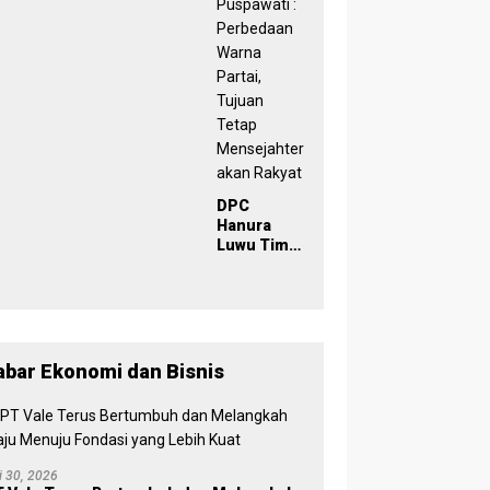
029
Inklusif
lisi, KPU
Timur
uwu Timur
TMS-Kan
has Data
Pemilih
milih
yang Lolos
rkelanjut
Menjadi
n
Polisi
DPC
Hanura
Luwu Timur
Dikukuhkan
, Wabup
Puspawati :
Perbedaan
Warna
Partai,
abar Ekonomi dan Bisnis
Tujuan
Tetap
Mensejaht
erakan
Rakyat
li 30, 2026