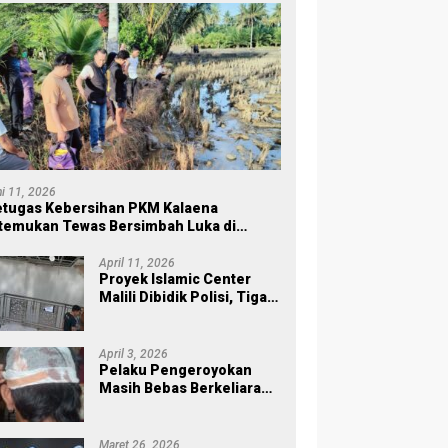
ni 11, 2026
tugas Kebersihan PKM Kalaena
temukan Tewas Bersimbah Luka di
ersawahan
April 11, 2026
Proyek Islamic Center
Malili Dibidik Polisi, Tiga
Tahap Pekerjaan
Habiskan Rp43 Miliar
April 3, 2026
Pelaku Pengeroyokan
Masih Bebas Berkeliaran,
Keluarga Korban di Burau
Kecewa: Laporan Polisi
Mandek
Maret 26, 2026