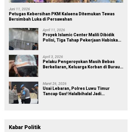
Juni 11, 2026
Petugas Kebersihan PKM Kalaena Ditemukan Tewas
Bersimbah Luka di Persawahan
April 11, 2026
Proyek Islamic Center Malili Dibidik
Polisi, Tiga Tahap Pekerjaan Habiskan
Rp43 Miliar
April 3, 2026
Pelaku Pengeroyokan Masih Bebas
Berkeliaran, Keluarga Korban di Burau
Kecewa: Laporan Polisi Mandek
Maret 26, 2026
Usai Lebaran, Polres Luwu Timur
Tancap Gas! Halalbihalal Jadi
Momentum Perkuat Soliditas dan
Pelayanan
Kabar Politik