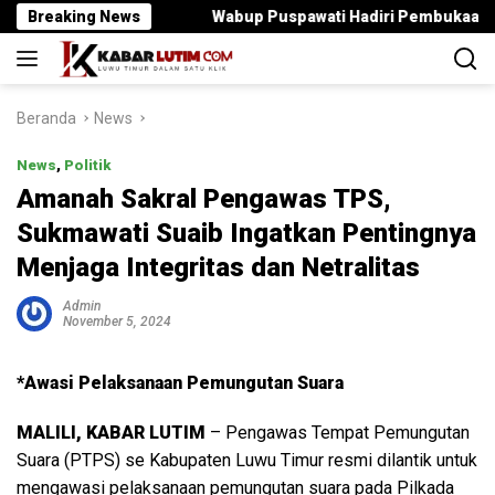
Langsung
mrawut
Breaking News
Wabup Puspawati Hadiri Pembukaan PENAS Petani 
ke
konten
Beranda
News
News
,
Politik
Amanah Sakral Pengawas TPS,
Sukmawati Suaib Ingatkan Pentingnya
Menjaga Integritas dan Netralitas
Admin
November 5, 2024
*Awasi Pelaksanaan Pemungutan Suara
MALILI, KABAR LUTIM
– Pengawas Tempat Pemungutan
Suara (PTPS) se Kabupaten Luwu Timur resmi dilantik untuk
mengawasi pelaksanaan pemungutan suara pada Pilkada