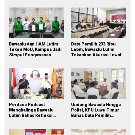
Bawaslu dan HAM Lutim
Data Pemilih 233 Ribu
Teken MoU, Kampus Jadi
Lebih, Bawaslu Lutim
Simpul Pengawasan
Tekankan Akurasi Lewat
Partisipatif Pemilu 2029
Sinergi Lintas Lembaga
Perdana Podcast
Undang Bawaslu Hingga
Mangkalinga Bawaslu
Polisi, KPU Luwu Timur
Lutim Bahas Refleksi
Bahas Data Pemilih
PDPB Menuju Pemilu 2029
Berkelanjutan
yang Inklusif