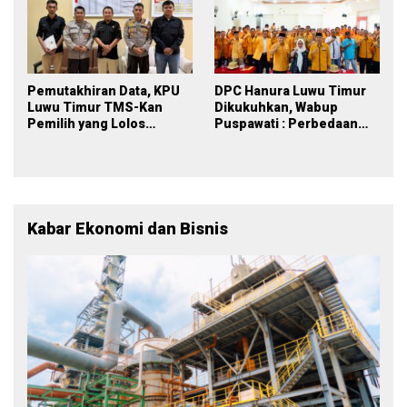
Pemutakhiran Data, KPU
DPC Hanura Luwu Timur
Luwu Timur TMS-Kan
Dikukuhkan, Wabup
Pemilih yang Lolos
Puspawati : Perbedaan
Menjadi Polisi
Warna Partai, Tujuan
Tetap Mensejahterakan
Rakyat
Kabar Ekonomi dan Bisnis