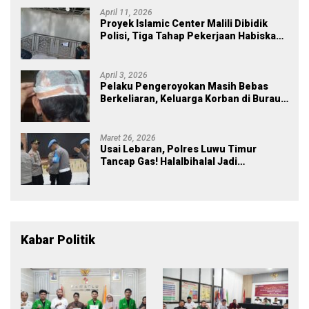
April 11, 2026
Proyek Islamic Center Malili Dibidik
Polisi, Tiga Tahap Pekerjaan Habiskan
Rp43 Miliar
April 3, 2026
Pelaku Pengeroyokan Masih Bebas
Berkeliaran, Keluarga Korban di Burau
Kecewa: Laporan Polisi Mandek
Maret 26, 2026
Usai Lebaran, Polres Luwu Timur
Tancap Gas! Halalbihalal Jadi
Momentum Perkuat Soliditas dan
Pelayanan
Kabar Politik