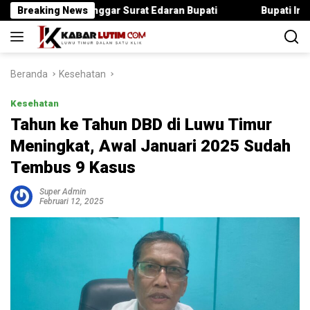
Langsung
ika Langgar Surat Edaran Bupati
Breaking News
Bupati Irwan Serahkan 
ke
konten
Beranda
Kesehatan
Kesehatan
Tahun ke Tahun DBD di Luwu Timur
Meningkat, Awal Januari 2025 Sudah
Tembus 9 Kasus
Super Admin
Februari 12, 2025