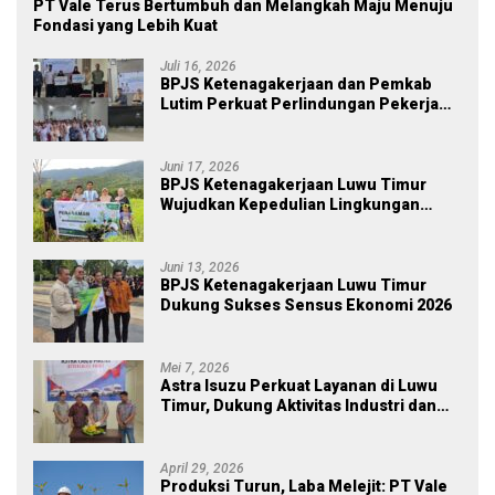
PT Vale Terus Bertumbuh dan Melangkah Maju Menuju
Fondasi yang Lebih Kuat
Juli 16, 2026
BPJS Ketenagakerjaan dan Pemkab
Lutim Perkuat Perlindungan Pekerja
Ekosistem Desa, Serahkan Manfaat
JKM Rp 84 Juta
Juni 17, 2026
BPJS Ketenagakerjaan Luwu Timur
Wujudkan Kepedulian Lingkungan
melalui Employee Volunteering
Penanaman Pohon
Juni 13, 2026
BPJS Ketenagakerjaan Luwu Timur
Dukung Sukses Sensus Ekonomi 2026
Mei 7, 2026
Astra Isuzu Perkuat Layanan di Luwu
Timur, Dukung Aktivitas Industri dan
Proyek Strategis Nasional
April 29, 2026
Produksi Turun, Laba Melejit: PT Vale