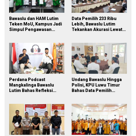
Bawaslu dan HAM Lutim
Data Pemilih 233 Ribu
Teken MoU, Kampus Jadi
Lebih, Bawaslu Lutim
Simpul Pengawasan
Tekankan Akurasi Lewat
Partisipatif Pemilu 2029
Sinergi Lintas Lembaga
Perdana Podcast
Undang Bawaslu Hingga
Mangkalinga Bawaslu
Polisi, KPU Luwu Timur
Lutim Bahas Refleksi
Bahas Data Pemilih
PDPB Menuju Pemilu 2029
Berkelanjutan
yang Inklusif