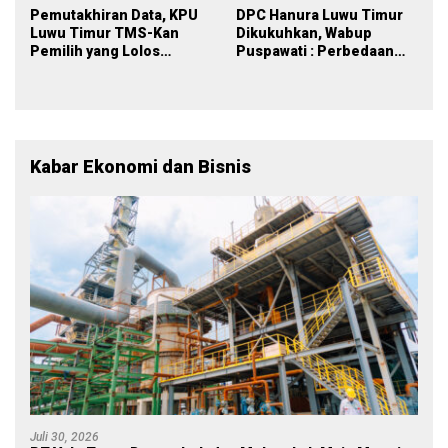
Pemutakhiran Data, KPU
DPC Hanura Luwu Timur
Luwu Timur TMS-Kan
Dikukuhkan, Wabup
Pemilih yang Lolos
Puspawati : Perbedaan
Menjadi Polisi
Warna Partai, Tujuan
Tetap Mensejahterakan
Rakyat
Kabar Ekonomi dan Bisnis
Juli 30, 2026