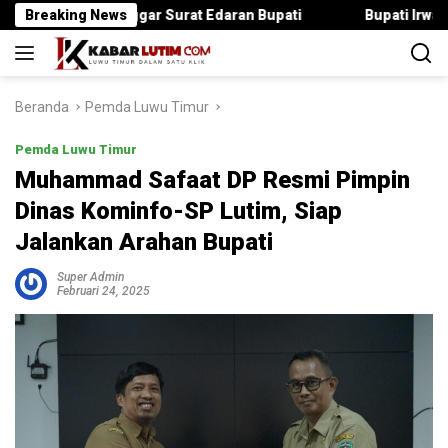
Langsung
a Langgar Surat Edaran Bupati
Breaking News
Bupati Irwan Serahkan Ra
ke
konten
Beranda
Pemda Luwu Timur
Pemda Luwu Timur
Muhammad Safaat DP Resmi Pimpin
Dinas Kominfo-SP Lutim, Siap
Jalankan Arahan Bupati
Super Admin
Februari 24, 2025