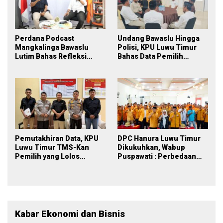
Perdana Podcast
Undang Bawaslu Hingga
Mangkalinga Bawaslu
Polisi, KPU Luwu Timur
Lutim Bahas Refleksi
Bahas Data Pemilih
PDPB Menuju Pemilu 2029
Berkelanjutan
yang Inklusif
Pemutakhiran Data, KPU
DPC Hanura Luwu Timur
Luwu Timur TMS-Kan
Dikukuhkan, Wabup
Pemilih yang Lolos
Puspawati : Perbedaan
Menjadi Polisi
Warna Partai, Tujuan
Tetap Mensejahterakan
Rakyat
Kabar Ekonomi dan Bisnis