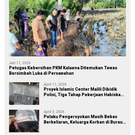
Juni 11, 2026
Petugas Kebersihan PKM Kalaena Ditemukan Tewas
Bersimbah Luka di Persawahan
April 11, 2026
Proyek Islamic Center Malili Dibidik
Polisi, Tiga Tahap Pekerjaan Habiskan
Rp43 Miliar
April 3, 2026
Pelaku Pengeroyokan Masih Bebas
Berkeliaran, Keluarga Korban di Burau
Kecewa: Laporan Polisi Mandek