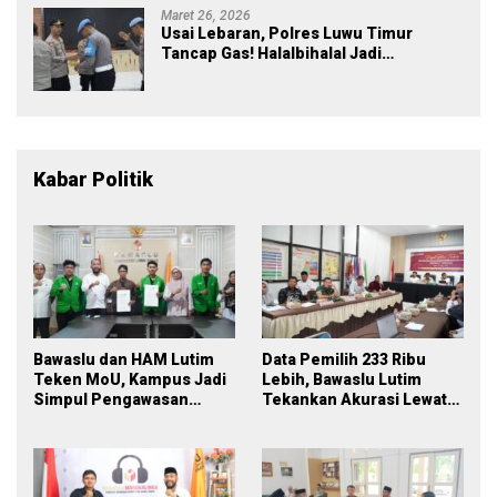
Maret 26, 2026
Usai Lebaran, Polres Luwu Timur
Tancap Gas! Halalbihalal Jadi
Momentum Perkuat Soliditas dan
Pelayanan
Kabar Politik
Bawaslu dan HAM Lutim
Data Pemilih 233 Ribu
Teken MoU, Kampus Jadi
Lebih, Bawaslu Lutim
Simpul Pengawasan
Tekankan Akurasi Lewat
Partisipatif Pemilu 2029
Sinergi Lintas Lembaga