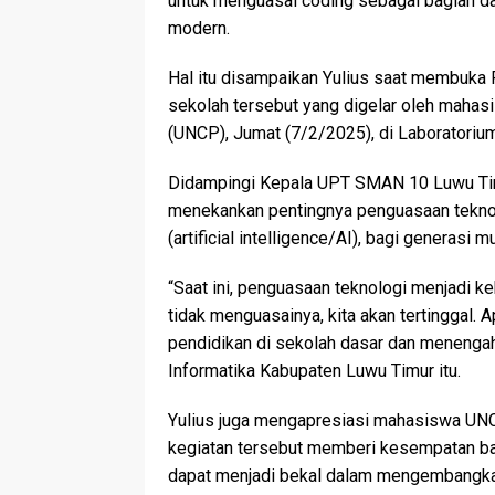
untuk menguasai coding sebagai bagian dar
modern.
Hal itu disampaikan Yulius saat membuka 
sekolah tersebut yang digelar oleh maha
(UNCP), Jumat (7/2/2025), di Laboratori
Didampingi Kepala UPT SMAN 10 Luwu Timu
menekankan pentingnya penguasaan tekno
(artificial intelligence/AI), bagi generasi m
“Saat ini, penguasaan teknologi menjadi ke
tidak menguasainya, kita akan tertinggal.
pendidikan di sekolah dasar dan menengah
Informatika Kabupaten Luwu Timur itu.
Yulius juga mengapresiasi mahasiswa UNCP
kegiatan tersebut memberi kesempatan ba
dapat menjadi bekal dalam mengembangkan