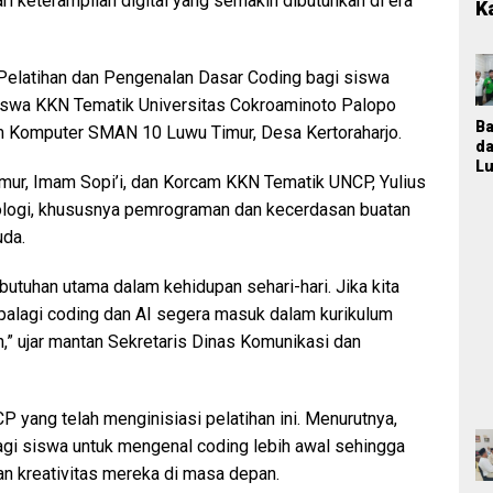
i keterampilan digital yang semakin dibutuhkan di era
K
Pelatihan dan Pengenalan Dasar Coding bagi siswa
siswa KKN Tematik Universitas Cokroaminoto Palopo
B
um Komputer SMAN 10 Luwu Timur, Desa Kertoraharjo.
d
Lu
r, Imam Sopi’i, dan Korcam KKN Tematik UNCP, Yulius
T
M
logi, khususnya pemrograman dan kecerdasan buatan
K
uda.
Ja
P
butuhan utama dalam kehidupan sehari-hari. Jika kita
n
Pa
 Apalagi coding dan AI segera masuk dalam kurikulum
P
,” ujar mantan Sekretaris Dinas Komunikasi dan
2
 yang telah menginisiasi pelatihan ini. Menurutnya,
gi siswa untuk mengenal coding lebih awal sehingga
 kreativitas mereka di masa depan.