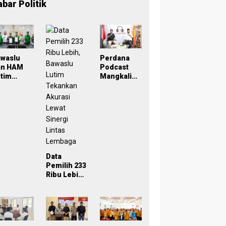
abar Politik
awaslu
Perdana
an HAM
Podcast
tim
Mangkaling
eken
a Bawaslu
oU,
Lutim
ampus
Bahas
di Simpul
Refleksi
engawasa
PDPB
Menuju
rtisipatif
Pemilu
emilu
2029 yang
Data
029
Inklusif
Pemilih 233
Ribu Lebih,
Bawaslu
Lutim
Tekankan
Akurasi
Lewat