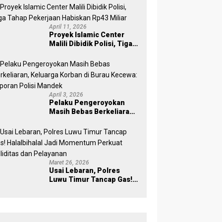
April 11, 2026
Proyek Islamic Center
Malili Dibidik Polisi, Tiga
Tahap Pekerjaan
Habiskan Rp43 Miliar
April 3, 2026
Pelaku Pengeroyokan
Masih Bebas Berkeliaran,
Keluarga Korban di Burau
Kecewa: Laporan Polisi
Mandek
Maret 26, 2026
Usai Lebaran, Polres
Luwu Timur Tancap Gas!
Halalbihalal Jadi
Momentum Perkuat
Soliditas dan Pelayanan