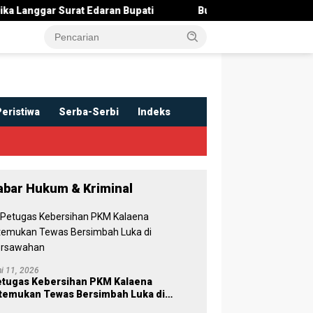
 Surat Edaran Bupati
Bupati Irwan Serahkan Rancangan K
Peristiwa
Serba-Serbi
Indeks
abar Hukum & Kriminal
ni 11, 2026
tugas Kebersihan PKM Kalaena
temukan Tewas Bersimbah Luka di
ersawahan