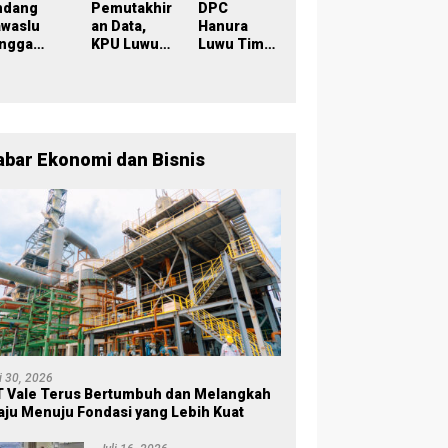
Sinergi
ndang
Pemutakhir
DPC
Lintas
awaslu
an Data,
Hanura
Lembaga
ingga
KPU Luwu
Luwu Timur
lisi, KPU
Timur
Dikukuhkan
uwu Timur
TMS-Kan
, Wabup
has Data
Pemilih
Puspawati :
milih
yang Lolos
Perbedaan
rkelanjut
Menjadi
Warna
n
Polisi
Partai,
abar Ekonomi dan Bisnis
Tujuan
Tetap
Mensejaht
erakan
Rakyat
li 30, 2026
 Vale Terus Bertumbuh dan Melangkah
ju Menuju Fondasi yang Lebih Kuat