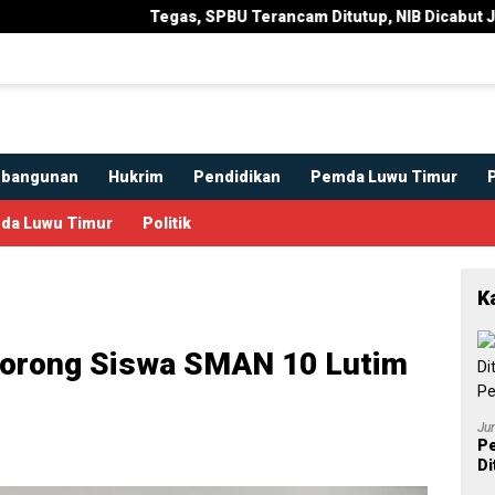
Tegas, SPBU Terancam Ditutup, NIB Dicabut Jika Langgar
bangunan
Hukrim
Pendidikan
Pemda Luwu Timur
da Luwu Timur
Politik
K
orong Siswa SMAN 10 Lutim
Ju
Pe
Di
P