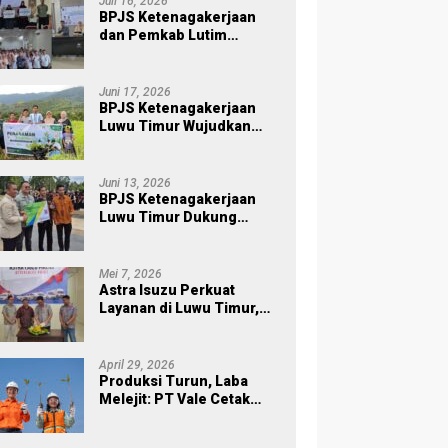
Juli 16, 2026
BPJS Ketenagakerjaan
dan Pemkab Lutim
Perkuat Perlindungan
Pekerja Ekosistem Desa,
Serahkan Manfaat JKM Rp
Juni 17, 2026
84 Juta
BPJS Ketenagakerjaan
Luwu Timur Wujudkan
Kepedulian Lingkungan
melalui Employee
Volunteering Penanaman
Juni 13, 2026
Pohon
BPJS Ketenagakerjaan
Luwu Timur Dukung
Sukses Sensus Ekonomi
2026
Mei 7, 2026
Astra Isuzu Perkuat
Layanan di Luwu Timur,
Dukung Aktivitas Industri
dan Proyek Strategis
Nasional
April 29, 2026
Produksi Turun, Laba
Melejit: PT Vale Cetak
Kinerja Gemilang di Awal
2026