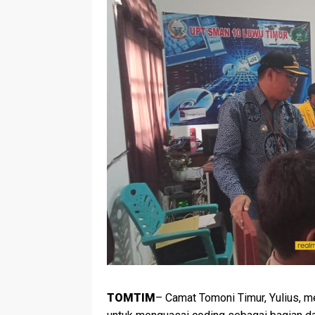
TOMTIM
– Camat Tomoni Timur, Yulius,