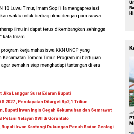
U
10 Luwu Timur, Imam Sopi’i. Ia mengapresiasi
B
H
n waktu untuk berbagi ilmu dengan para siswa.
Po
L
rharap ilmu ini dapat terus dikembangkan sehingga
Ba
Pe
” kata Imam.
Be
a
K
ari program kerja mahasiswa KKN UNCP yang
 Kecamatan Tomoni Timur. Program ini bertujuan
t agar semakin siap menghadapi tantangan di era
 Jika Langgar Surat Edaran Bupati
 2027 , Pendapatan Ditarget Rp2,1 Triliun
an, Bupati Irwan Ingin Cegah Kekumuhan dan Semrawut
Ju
PT
Petani Nelayan XVII di Gorontalo
Ma
, Bupati Irwan Kantongi Dukungan Penuh Badan Geologi