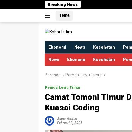
Langsung
Breaking News
ke
Tema
konten
Ekonomi
News
Kesehatan
Pem
News
Ekonomi
Kesehatan
Pem
Beranda
Pemda Luwu Timur
Pemda Luwu Timur
Camat Tomoni Timur D
Kuasai Coding
Super Admin
Februari 7, 2025