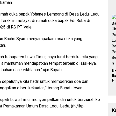
2
kaman.
 rumah duka bapak Yohanes Lempang di Desa Ledu-Ledu
 Terakhir, melayat di rumah duka bapak Edi Roba di
25 di RS PT. Vale.
wan Bachri Syam menyampaikan rasa duka yang
an.
tah Kabupaten Luwu Timur, saya turut berduka cita yang
almarhumah mendapatkan tempat terbaik di sisi-Nya,
abahan dan keikhlasan,” ujar Bupati.
U
B
H
h sepatutnya kita hadir untuk memberikan doa dan
Po
ggalkan diberi kekuatan,” terang Bupati Irwan.
L
Ba
Pe
Bupati Luwu Timur menyempatkan diri untuk berziarah ke
Be
at Pemakaman Umum Desa Ledu-Ledu. (rhj/ikp-
a
K