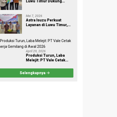
Luwu Timur Dukung
Pohon
Sukses Sensus Ekonomi
2026
Mei 7, 2026
Astra Isuzu Perkuat
Layanan di Luwu Timur,
Dukung Aktivitas Industri
dan Proyek Strategis
Nasional
April 29, 2026
Produksi Turun, Laba
Melejit: PT Vale Cetak
Kinerja Gemilang di Awal
2026
Selengkapnya