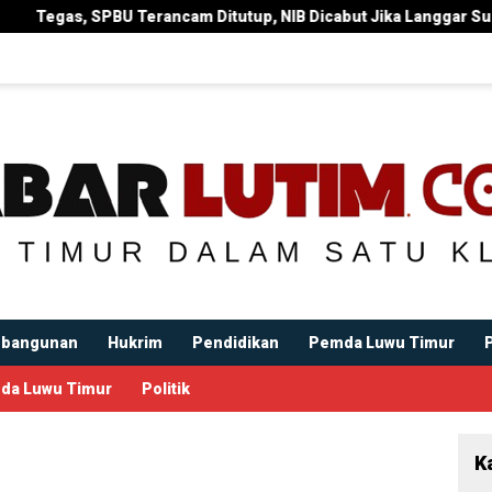
itutup, NIB Dicabut Jika Langgar Surat Edaran Bupati
Bu
bangunan
Hukrim
Pendidikan
Pemda Luwu Timur
da Luwu Timur
Politik
K