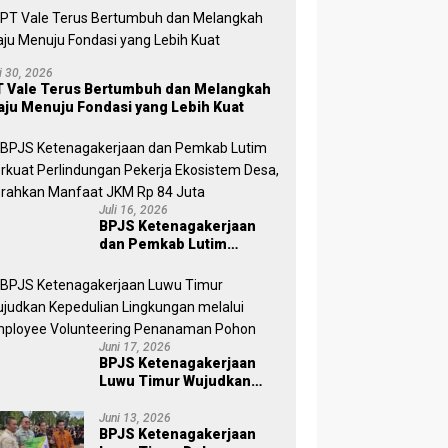
li 30, 2026
 Vale Terus Bertumbuh dan Melangkah
ju Menuju Fondasi yang Lebih Kuat
Juli 16, 2026
BPJS Ketenagakerjaan
dan Pemkab Lutim
Perkuat Perlindungan
Pekerja Ekosistem Desa,
Serahkan Manfaat JKM Rp
84 Juta
Juni 17, 2026
BPJS Ketenagakerjaan
Luwu Timur Wujudkan
Kepedulian Lingkungan
melalui Employee
Juni 13, 2026
BPJS Ketenagakerjaan
Volunteering Penanaman