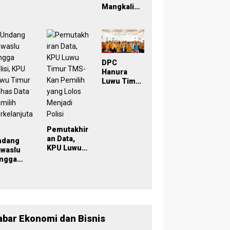
029
Mangkaling
a Bawaslu
Lutim
Bahas
Refleksi
PDPB
Menuju
DPC
Pemilu
Hanura
2029 yang
Luwu Timur
Inklusif
Dikukuhkan
, Wabup
Puspawati :
Perbedaan
Warna
Pemutakhir
Partai,
an Data,
ndang
Tujuan
KPU Luwu
awaslu
Tetap
Timur
ingga
Mensejaht
TMS-Kan
lisi, KPU
erakan
Pemilih
uwu Timur
Rakyat
yang Lolos
has Data
Menjadi
milih
Polisi
rkelanjut
n
abar Ekonomi dan Bisnis