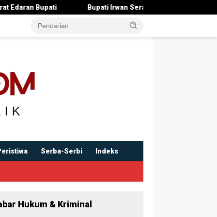
pati Irwan Serahkan Rancangan KUA-PPAS 2027 , Pendapatan Dita
Peristiwa
Serba-Serbi
Indeks
abar Hukum & Kriminal