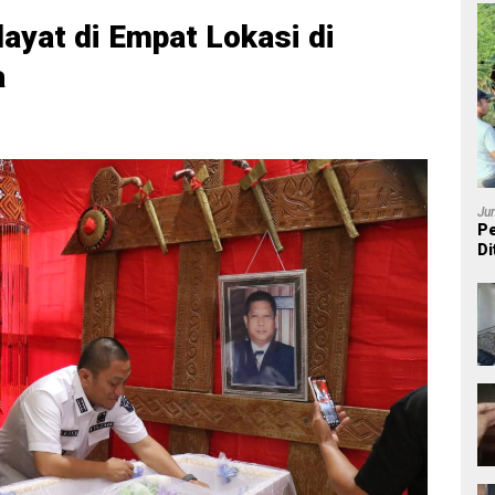
ayat di Empat Lokasi di
a
Ju
Pe
Di
P