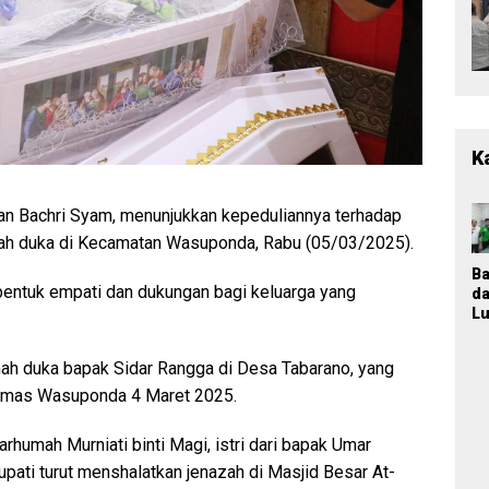
K
wan Bachri Syam, menunjukkan kepeduliannya terhadap
ah duka di Kecamatan Wasuponda, Rabu (05/03/2025).
B
 bentuk empati dan dukungan bagi keluarga yang
d
Lu
T
M
mah duka bapak Sidar Rangga di Desa Tabarano, yang
K
Ja
smas Wasuponda 4 Maret 2025.
P
n
rhumah Murniati binti Magi, istri dari bapak Umar
Pa
P
Bupati turut menshalatkan jenazah di Masjid Besar At-