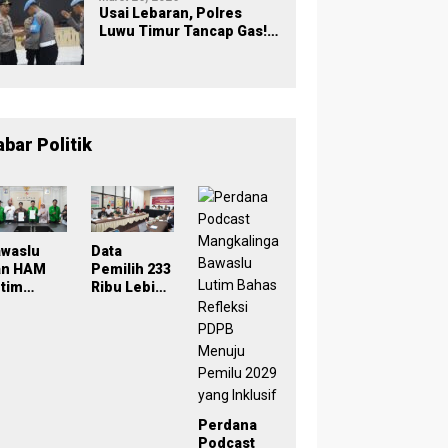
Usai Lebaran, Polres
Luwu Timur Tancap Gas!
Halalbihalal Jadi
Momentum Perkuat
Soliditas dan Pelayanan
abar Politik
awaslu
Data
an HAM
Pemilih 233
tim
Ribu Lebih,
eken
Bawaslu
oU,
Lutim
ampus
Tekankan
di Simpul
Akurasi
engawasa
Lewat
Sinergi
rtisipatif
Lintas
Perdana
emilu
Lembaga
Podcast