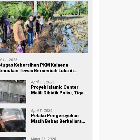
ni 11, 2026
tugas Kebersihan PKM Kalaena
temukan Tewas Bersimbah Luka di
ersawahan
April 11, 2026
Proyek Islamic Center
Malili Dibidik Polisi, Tiga
Tahap Pekerjaan
Habiskan Rp43 Miliar
April 3, 2026
Pelaku Pengeroyokan
Masih Bebas Berkeliaran,
Keluarga Korban di Burau
Kecewa: Laporan Polisi
Mandek
Maret 26, 2026