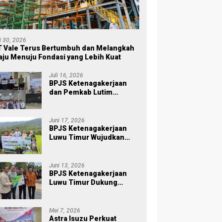
li 30, 2026
 Vale Terus Bertumbuh dan Melangkah
ju Menuju Fondasi yang Lebih Kuat
Juli 16, 2026
BPJS Ketenagakerjaan
dan Pemkab Lutim
Perkuat Perlindungan
Pekerja Ekosistem Desa,
Serahkan Manfaat JKM Rp
Juni 17, 2026
84 Juta
BPJS Ketenagakerjaan
Luwu Timur Wujudkan
Kepedulian Lingkungan
melalui Employee
Volunteering Penanaman
Juni 13, 2026
Pohon
BPJS Ketenagakerjaan
Luwu Timur Dukung
Sukses Sensus Ekonomi
2026
Mei 7, 2026
Astra Isuzu Perkuat