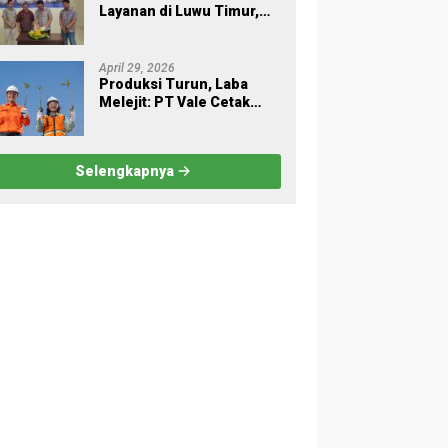
Layanan di Luwu Timur,
Dukung Aktivitas Industri
dan Proyek Strategis
Nasional
April 29, 2026
Produksi Turun, Laba
Melejit: PT Vale Cetak
Kinerja Gemilang di Awal
2026
Selengkapnya