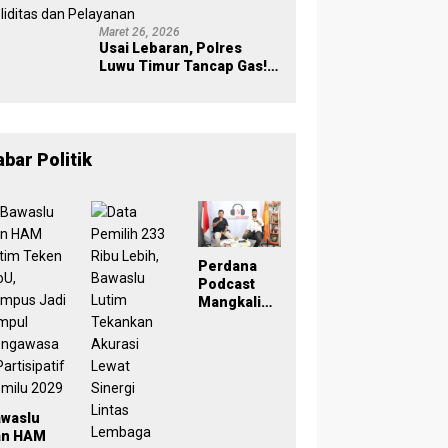
Maret 26, 2026
Usai Lebaran, Polres
Luwu Timur Tancap Gas!
Halalbihalal Jadi
Momentum Perkuat
Soliditas dan Pelayanan
abar Politik
Perdana
Podcast
Mangkaling
a Bawaslu
Lutim
Bahas
Refleksi
PDPB
Menuju
awaslu
Pemilu
an HAM
2029 yang