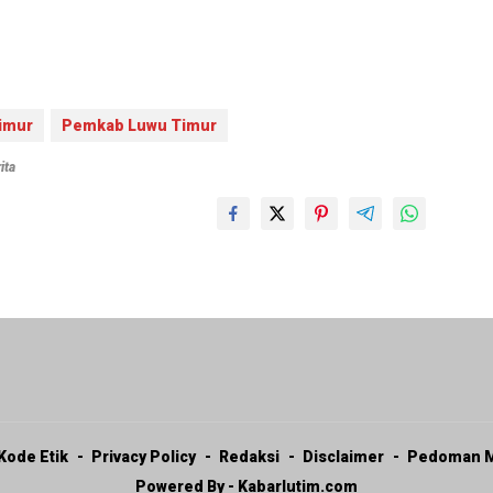
imur
Pemkab Luwu Timur
ita
Kode Etik
Privacy Policy
Redaksi
Disclaimer
Pedoman M
Powered By - Kabarlutim.com