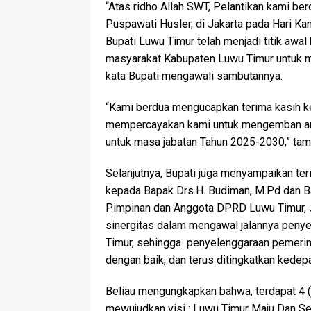
“Atas ridho Allah SWT, Pelantikan kami berd
Puspawati Husler, di Jakarta pada Hari Ka
Bupati Luwu Timur telah menjadi titik aw
masyarakat Kabupaten Luwu Timur untuk me
kata Bupati mengawali sambutannya.
“Kami berdua mengucapkan terima kasih k
mempercayakan kami untuk mengemban ama
untuk masa jabatan Tahun 2025-2030,” ta
Selanjutnya, Bupati juga menyampaikan ter
kepada Bapak Drs.H. Budiman, M.Pd dan B
Pimpinan dan Anggota DPRD Luwu Timur, Ja
sinergitas dalam mengawal jalannya peny
Timur, sehingga penyelenggaraan pemerin
dengan baik, dan terus ditingkatkan kedep
Beliau mengungkapkan bahwa, terdapat 4 (
mewujudkan visi : Luwu Timur Maju Dan Sej