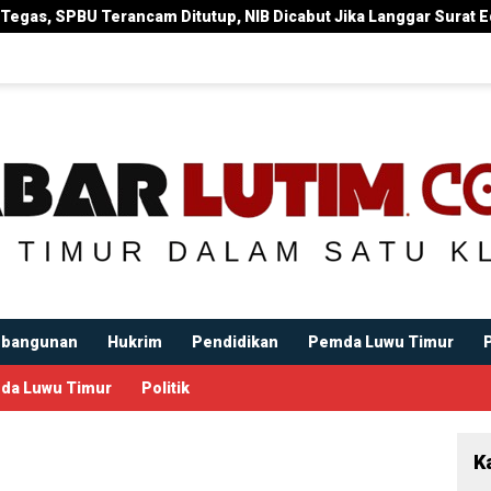
erancam Ditutup, NIB Dicabut Jika Langgar Surat Edaran Bupati
bangunan
Hukrim
Pendidikan
Pemda Luwu Timur
da Luwu Timur
Politik
K