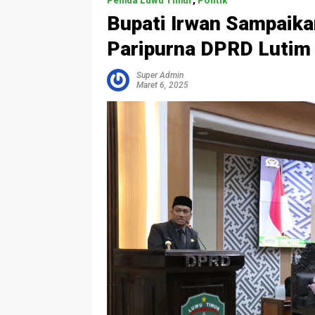
Pemda Luwu Timur
,
Politik
Bupati Irwan Sampaika
Paripurna DPRD Lutim
Super Admin
Maret 6, 2025