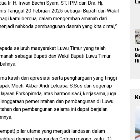
Lu
ua Ir. H. Irwan Bachri Syam, ST, IPM dan Dra. Hj.
T
mis Tanggal 20 Februari 2025 sebagai Bupati dan Wakil
M
al bagi kami berdua, dalam mengemban amanah dari
K
Ja
njadi nahkoda pembangunan daerah yang kita cintai,”
P
n
Pa
P
epada seluruh masyarakat Luwu Timur yang telah
U
2
B
nah sebagai Bupati dan Wakil Bupati Luwu Timur
H
mbahnya.
Po
L
ima kasih dan apresiasi serta penghargaan yang tinggi
Ba
Pe
apak Moch. Akbar Andi Leluasa, S.Sos dan segenap
Be
jaran Forkopimda, atas harmonisasi, kerjasama, juga
a
K
elenggaraan pemerintahan dan pembangunan di Luwu
tahan dan pembangunan selama ini dapat berjalan
annya.
empat) pilar utama yang menjadi landasan dalam
ahtera dengan Inovasi dan Gotong royong, yaitu : 1).