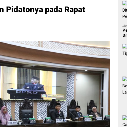
n Pidatonya pada Rapat
Ju
Pe
Di
P