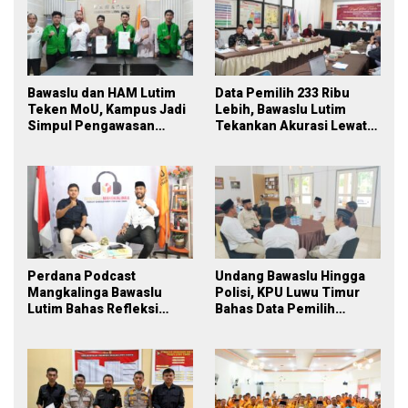
Bawaslu dan HAM Lutim
Data Pemilih 233 Ribu
Teken MoU, Kampus Jadi
Lebih, Bawaslu Lutim
Simpul Pengawasan
Tekankan Akurasi Lewat
Partisipatif Pemilu 2029
Sinergi Lintas Lembaga
Perdana Podcast
Undang Bawaslu Hingga
Mangkalinga Bawaslu
Polisi, KPU Luwu Timur
Lutim Bahas Refleksi
Bahas Data Pemilih
PDPB Menuju Pemilu 2029
Berkelanjutan
yang Inklusif