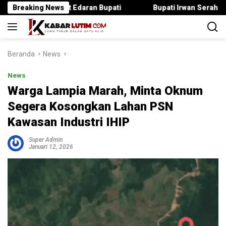
Langsung
gar Surat Edaran Bupati
Breaking News
Bupati Irwan Serahkan Rancanga
ke
konten
Beranda
News
News
Warga Lampia Marah, Minta Oknum
Segera Kosongkan Lahan PSN
Kawasan Industri IHIP
Super Admin
Januari 12, 2026