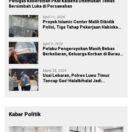
Petugas Kebersihan PKM Kalaena Ditemukan Tewas
Bersimbah Luka di Persawahan
April 11, 2026
Proyek Islamic Center Malili Dibidik
Polisi, Tiga Tahap Pekerjaan Habiskan
Rp43 Miliar
April 3, 2026
Pelaku Pengeroyokan Masih Bebas
Berkeliaran, Keluarga Korban di Burau
Kecewa: Laporan Polisi Mandek
Maret 26, 2026
Usai Lebaran, Polres Luwu Timur
Tancap Gas! Halalbihalal Jadi
Momentum Perkuat Soliditas dan
Pelayanan
Kabar Politik