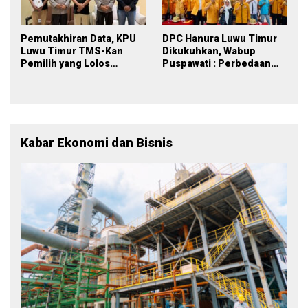
Pemutakhiran Data, KPU
DPC Hanura Luwu Timur
Luwu Timur TMS-Kan
Dikukuhkan, Wabup
Pemilih yang Lolos
Puspawati : Perbedaan
Menjadi Polisi
Warna Partai, Tujuan
Tetap Mensejahterakan
Rakyat
Kabar Ekonomi dan Bisnis