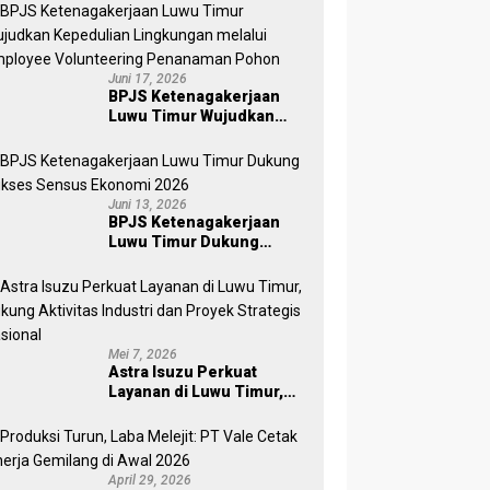
Pekerja Ekosistem Desa,
Serahkan Manfaat JKM Rp
84 Juta
Juni 17, 2026
BPJS Ketenagakerjaan
Luwu Timur Wujudkan
Kepedulian Lingkungan
melalui Employee
Volunteering Penanaman
Pohon
Juni 13, 2026
BPJS Ketenagakerjaan
Luwu Timur Dukung
Sukses Sensus Ekonomi
2026
Mei 7, 2026
Astra Isuzu Perkuat
Layanan di Luwu Timur,
Dukung Aktivitas Industri
dan Proyek Strategis
Nasional
April 29, 2026