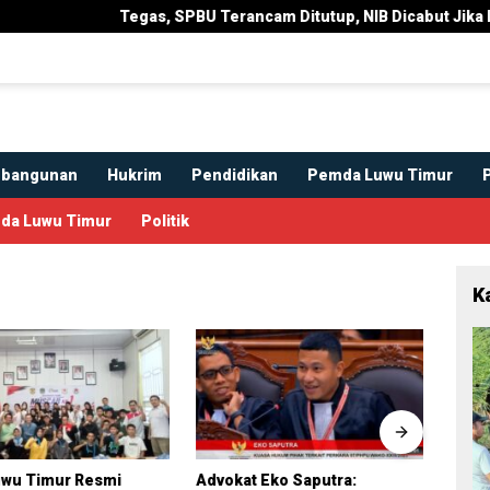
Tegas, SPBU Terancam Ditutup, NIB Dicabut Jika Langgar Sura
bangunan
Hukrim
Pendidikan
Pemda Luwu Timur
da Luwu Timur
Politik
K
uwu Timur Resmi
Advokat Eko Saputra:
Komn