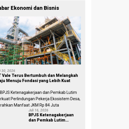
Warna
Partai,
abar Ekonomi dan Bisnis
Tujuan
Tetap
Mensejaht
erakan
Rakyat
li 30, 2026
 Vale Terus Bertumbuh dan Melangkah
ju Menuju Fondasi yang Lebih Kuat
Juli 16, 2026
BPJS Ketenagakerjaan
dan Pemkab Lutim
Perkuat Perlindungan