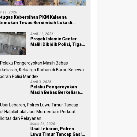
osongan Lahan di Laoli,
Pengadaan Damkar untuk
S
 Dorong Pemulihan Hak
Loeha Raya pada 2027,
K
ni 11, 2026
ni
Mahalona Raya Kebagian
W
tugas Kebersihan PKM Kalaena
Tahun Ini
temukan Tewas Bersimbah Luka di
ersawahan
April 11, 2026
Proyek Islamic Center
Malili Dibidik Polisi, Tiga
Tahap Pekerjaan
Habiskan Rp43 Miliar
April 3, 2026
Pelaku Pengeroyokan
Masih Bebas Berkeliaran,
Keluarga Korban di Burau
Kecewa: Laporan Polisi
Mandek
Maret 26, 2026
Usai Lebaran, Polres
Luwu Timur Tancap Gas!