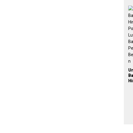
Ja
P
n
Pa
P
2
U
B
H
Po
L
Ba
Pe
Be
a