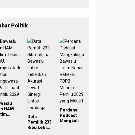
Halalbihalal Jadi
Momentum Perkuat
Soliditas dan Pelayanan
abar Politik
awaslu
an HAM
Perdana
tim
Podcast
Data
eken
Mangkaling
Pemilih 233
oU,
a Bawaslu
Ribu Lebih,
ampus
Lutim
Bawaslu