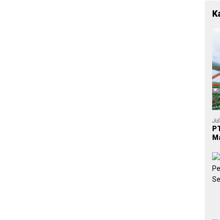
K
Ju
PT
Ma