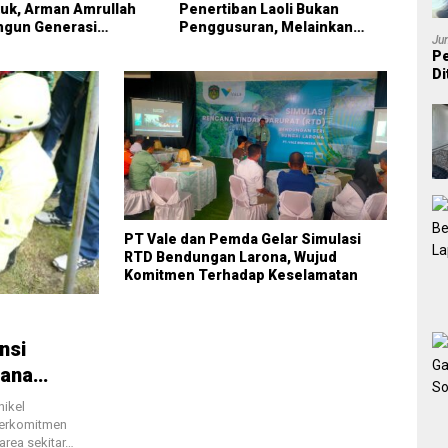
uk, Arman Amrullah
Penertiban Laoli Bukan
Peng
ngun Generasi
Penggusuran, Melainkan
Tapi
Ju
 Maju dan Juara
Penyelamatan Aset Daerah
Peta
Pe
Di
P
PT Vale dan Pemda Gelar Simulasi
RTD Bendungan Larona, Wujud
Komitmen Terhadap Keselamatan
nsi
cana
 Sungai
ikel
 berkomitmen
area sekitar…