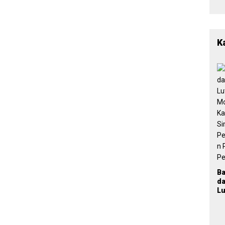
K
B
d
Lu
T
M
K