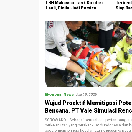
 Gerakkan
LBH Makassar Tarik Diri dari
Terbent
amun Harus Ramah
Laoli, Dinilai Jadi Pemicu
Siap Ba
Provokasi
Karateka
Ekonomi
,
News
Juni 19, 2025
Wujud Proaktif Memitigasi Pote
Bencana, PT Vale Simulasi Ren
Tindak Darurat Bendungan Seri
SOROWAKO– Sebagai perusahaan pertambangan n
Larona di Malili
berkelanjutan yang berakar kuat di Indonesia dan
pada prinsip-prinsip keselamatan khususnya pada 