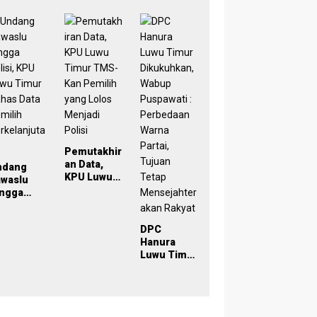
di Simpul
Bahas
Lutim
engawasa
Refleksi
Tekankan
PDPB
Akurasi
rtisipatif
Menuju
Lewat
emilu
Pemilu
Sinergi
029
2029 yang
Lintas
Inklusif
Lembaga
Pemutakhir
an Data,
ndang
KPU Luwu
awaslu
Timur
ingga
TMS-Kan
lisi, KPU
Pemilih
uwu Timur
yang Lolos
DPC
has Data
Menjadi
Hanura
milih
Polisi
Luwu Timur
rkelanjut
Dikukuhkan
n
, Wabup
Puspawati :
Perbedaan