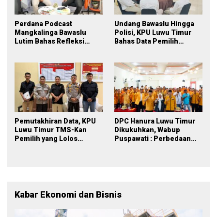
Perdana Podcast
Undang Bawaslu Hingga
Mangkalinga Bawaslu
Polisi, KPU Luwu Timur
Lutim Bahas Refleksi
Bahas Data Pemilih
PDPB Menuju Pemilu 2029
Berkelanjutan
yang Inklusif
Pemutakhiran Data, KPU
DPC Hanura Luwu Timur
Luwu Timur TMS-Kan
Dikukuhkan, Wabup
Pemilih yang Lolos
Puspawati : Perbedaan
Menjadi Polisi
Warna Partai, Tujuan
Tetap Mensejahterakan
Rakyat
Kabar Ekonomi dan Bisnis