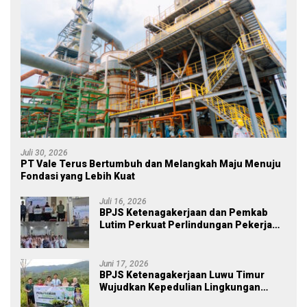
Juli 30, 2026
PT Vale Terus Bertumbuh dan Melangkah Maju Menuju
Fondasi yang Lebih Kuat
Juli 16, 2026
BPJS Ketenagakerjaan dan Pemkab
Lutim Perkuat Perlindungan Pekerja
Ekosistem Desa, Serahkan Manfaat
JKM Rp 84 Juta
Juni 17, 2026
BPJS Ketenagakerjaan Luwu Timur
Wujudkan Kepedulian Lingkungan
melalui Employee Volunteering