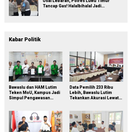
Usai Lebaran, Polres Luwu Timur
Tancap Gas! Halalbihalal Jadi
Momentum Perkuat Soliditas dan
Pelayanan
Kabar Politik
Bawaslu dan HAM Lutim
Data Pemilih 233 Ribu
Teken MoU, Kampus Jadi
Lebih, Bawaslu Lutim
Simpul Pengawasan
Tekankan Akurasi Lewat
Partisipatif Pemilu 2029
Sinergi Lintas Lembaga