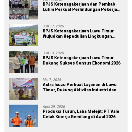
BPJS Ketenagakerjaan dan Pemkab
Lutim Perkuat Perlindungan Pekerja
Ekosistem Desa, Serahkan Manfaat
JKM Rp 84 Juta
Juni 17, 2026
BPJS Ketenagakerjaan Luwu Timur
Wujudkan Kepedulian Lingkungan
melalui Employee Volunteering
Penanaman Pohon
Juni 13, 2026
BPJS Ketenagakerjaan Luwu Timur
Dukung Sukses Sensus Ekonomi 2026
Mei 7, 2026
Astra Isuzu Perkuat Layanan di Luwu
Timur, Dukung Aktivitas Industri dan
Proyek Strategis Nasional
April 29, 2026
Produksi Turun, Laba Melejit: PT Vale
Cetak Kinerja Gemilang di Awal 2026