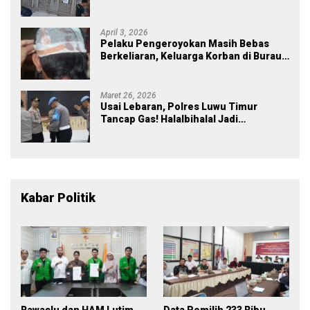
Rp43 Miliar
April 3, 2026
Pelaku Pengeroyokan Masih Bebas
Berkeliaran, Keluarga Korban di Burau
Kecewa: Laporan Polisi Mandek
Maret 26, 2026
Usai Lebaran, Polres Luwu Timur
Tancap Gas! Halalbihalal Jadi
Momentum Perkuat Soliditas dan
Pelayanan
Kabar Politik
Bawaslu dan HAM Lutim
Data Pemilih 233 Ribu