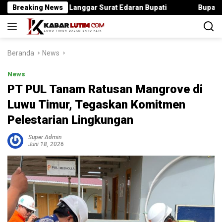
Langsung
 Jika Langgar Surat Edaran Bupati
Breaking News
Bupati Irwan Serahka
ke
konten
Beranda
News
News
PT PUL Tanam Ratusan Mangrove di
Luwu Timur, Tegaskan Komitmen
Pelestarian Lingkungan
Super Admin
Juni 18, 2026