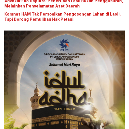
Advokat Eko Saputra: Penertiban Laoli Bukan Penggusuran,
Melainkan Penyelamatan Aset Daerah
Komnas HAM Tak Persoalkan Pengosongan Lahan di Laoli,
Tapi Dorong Pemulihan Hak Petani