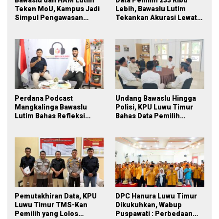
Teken MoU, Kampus Jadi
Lebih, Bawaslu Lutim
Simpul Pengawasan
Tekankan Akurasi Lewat
Partisipatif Pemilu 2029
Sinergi Lintas Lembaga
Perdana Podcast
Undang Bawaslu Hingga
Mangkalinga Bawaslu
Polisi, KPU Luwu Timur
Lutim Bahas Refleksi
Bahas Data Pemilih
PDPB Menuju Pemilu 2029
Berkelanjutan
yang Inklusif
Pemutakhiran Data, KPU
DPC Hanura Luwu Timur
Luwu Timur TMS-Kan
Dikukuhkan, Wabup
Pemilih yang Lolos
Puspawati : Perbedaan