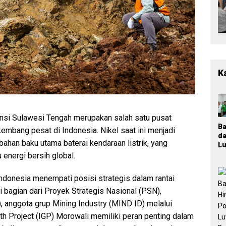
K
nsi Sulawesi Tengah merupakan salah satu pusat
B
rkembang pesat di Indonesia. Nikel saat ini menjadi
d
bahan baku utama baterai kendaraan listrik, yang
Lu
T
 energi bersih global.
M
K
Indonesia menempati posisi strategis dalam rantai
Ja
P
 bagian dari Proyek Strategis Nasional (PSN),
n
, anggota grup Mining Industry (MIND ID) melalui
Pa
 Project (IGP) Morowali memiliki peran penting dalam
P