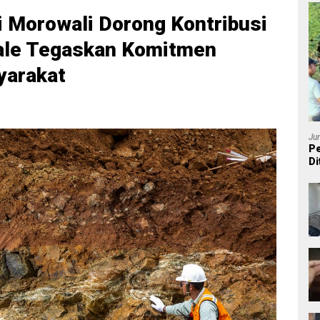
di Morowali Dorong Kontribusi
ale Tegaskan Komitmen
arakat
Ju
Pe
Di
P