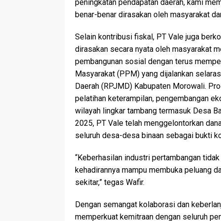
peningkatan pendapatan daerah, kami mema
benar-benar dirasakan oleh masyarakat da
Selain kontribusi fiskal, PT Vale juga b
dirasakan secara nyata oleh masyarakat 
pembangunan sosial dengan terus memp
Masyarakat (PPM) yang dijalankan sela
Daerah (RPJMD) Kabupaten Morowali. Prog
pelatihan keterampilan, pengembangan eko
wilayah lingkar tambang termasuk Desa Ba
2025, PT Vale telah menggelontorkan dana
seluruh desa-desa binaan sebagai bukti k
“Keberhasilan industri pertambangan tidak 
kehadirannya mampu membuka peluang dan
sekitar,” tegas Wafir.
Dengan semangat kolaborasi dan keberlanj
memperkuat kemitraan dengan seluruh pe