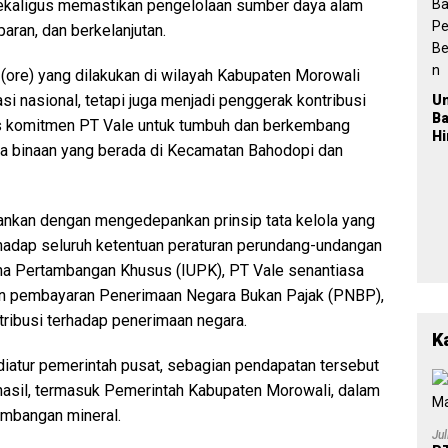
2
 sekaligus memastikan pengelolaan sumber daya alam
aran, dan berkelanjutan.
el (ore) yang dilakukan di wilayah Kabupaten Morowali
i nasional, tetapi juga menjadi penggerak kontribusi
U
B
s komitmen PT Vale untuk tumbuh dan berkembang
H
a binaan yang berada di Kecamatan Bahodopi dan
Po
L
Ba
Pe
lankan dengan mengedepankan prinsip tata kelola yang
Be
a
hadap seluruh ketentuan peraturan perundang-undangan
ha Pertambangan Khusus (IUPK), PT Vale senantiasa
n pembayaran Penerimaan Negara Bukan Pajak (PNBP),
ntribusi terhadap penerimaan negara.
K
iatur pemerintah pusat, sebagian pendapatan tersebut
hasil, termasuk Pemerintah Kabupaten Morowali, dalam
ambangan mineral.
Ju