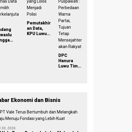
029
Inklusif
Pemutakhir
an Data,
ndang
KPU Luwu
awaslu
Timur
ingga
TMS-Kan
lisi, KPU
Pemilih
uwu Timur
yang Lolos
DPC
has Data
Menjadi
Hanura
milih
Polisi
Luwu Timur
rkelanjut
Dikukuhkan
n
, Wabup
Puspawati :
Perbedaan
Warna
Partai,
abar Ekonomi dan Bisnis
Tujuan
Tetap
Mensejaht
erakan
Rakyat
li 30, 2026