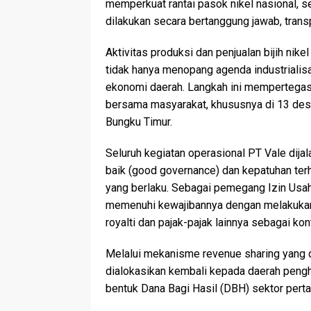
memperkuat rantai pasok nikel nasional,
dilakukan secara bertanggung jawab, transp
Aktivitas produksi dan penjualan bijih nik
tidak hanya menopang agenda industrialisas
ekonomi daerah. Langkah ini mempertega
bersama masyarakat, khususnya di 13 des
Bungku Timur.
Seluruh kegiatan operasional PT Vale dija
baik (good governance) dan kepatuhan ter
yang berlaku. Sebagai pemegang Izin Usa
memenuhi kewajibannya dengan melakuka
royalti dan pajak-pajak lainnya sebagai ko
Melalui mekanisme revenue sharing yang d
dialokasikan kembali kepada daerah peng
bentuk Dana Bagi Hasil (DBH) sektor pert