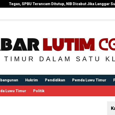
ancam Ditutup, NIB Dicabut Jika Langgar Surat Edaran Bupati
bangunan
Hukrim
Pendidikan
Pemda Luwu Timur
da Luwu Timur
Politik
K