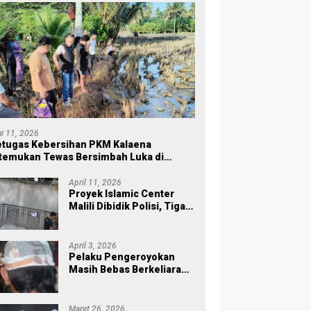
ni 11, 2026
tugas Kebersihan PKM Kalaena
temukan Tewas Bersimbah Luka di
ersawahan
April 11, 2026
Proyek Islamic Center
Malili Dibidik Polisi, Tiga
Tahap Pekerjaan
Habiskan Rp43 Miliar
April 3, 2026
Pelaku Pengeroyokan
Masih Bebas Berkeliaran,
Keluarga Korban di Burau
Kecewa: Laporan Polisi
Mandek
Maret 26, 2026