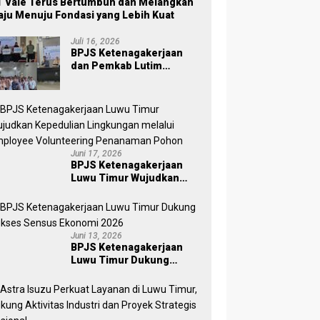
 Vale Terus Bertumbuh dan Melangkah
ju Menuju Fondasi yang Lebih Kuat
Juli 16, 2026
BPJS Ketenagakerjaan
dan Pemkab Lutim
Perkuat Perlindungan
Pekerja Ekosistem Desa,
Serahkan Manfaat JKM Rp
84 Juta
Juni 17, 2026
BPJS Ketenagakerjaan
Luwu Timur Wujudkan
Kepedulian Lingkungan
melalui Employee
Volunteering Penanaman
Pohon
Juni 13, 2026
BPJS Ketenagakerjaan
Luwu Timur Dukung
Sukses Sensus Ekonomi
2026