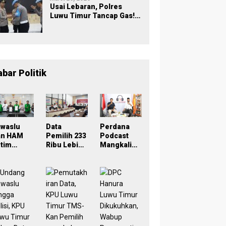
Usai Lebaran, Polres
Luwu Timur Tancap Gas!
Halalbihalal Jadi
Momentum Perkuat
Soliditas dan Pelayanan
abar Politik
awaslu
Data
Perdana
an HAM
Pemilih 233
Podcast
tim
Ribu Lebih,
Mangkaling
eken
Bawaslu
a Bawaslu
oU,
Lutim
Lutim
ampus
Tekankan
Bahas
di Simpul
Akurasi
Refleksi
engawasa
Lewat
PDPB
Sinergi
Menuju
rtisipatif
Lintas
Pemilu
emilu
Lembaga
2029 yang