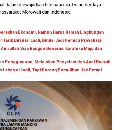
al dalam mewujudkan hilirisasi nikel yang berdaya
masyarakat Morowali dan Indonesia.
i Gerakkan Ekonomi, Namun Harus Ramah Lingkungan
arik Diri dari Laoli, Dinilai Jadi Pemicu Provokasi
 Amrullah Siap Bangun Generasi Karateka Maju dan
ukan Penggusuran, Melainkan Penyelamatan Aset Daerah
ahan di Laoli, Tapi Dorong Pemulihan Hak Petani