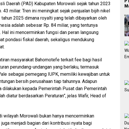
PT
sli Daerah (PAD) Kabupaten Morowali sejak tahun 2023
Ma
3 miliar. Tren ini meningkat sejak penjualan bijih nikel
tahun 2025 dimana royalti yang telah dibayarkan oleh
sia adalah sebesar Rp. 84 miliar, yang tentunya
. Hal ini mencerminkan fungsi dan peran langsung
at pondasi fiskal daerah, sekaligus mendukung
at.
ran masyarakat Bahomotefe terkait fee bagi hasil
aturan perundang-undangan yang berlaku, termasuk
Vale sebagai pemegang IUPK, memiliki kewajiban untuk
ntungan bersih perusahaan tiap tahunnya. Adapun
ya dilakukan kepada Pemerintah Pusat dan Pemerintah
h diatur berdasarkan Peraturan”, jelas Wafir, Head of
l di wilayah Morowali bukan hanya mencerminkan
juga menjadi bagian dari kontribusi nyata bagi