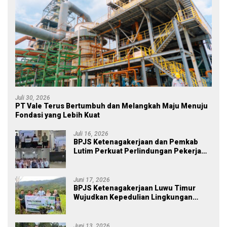
Juli 30, 2026
PT Vale Terus Bertumbuh dan Melangkah Maju Menuju
Fondasi yang Lebih Kuat
Juli 16, 2026
BPJS Ketenagakerjaan dan Pemkab
Lutim Perkuat Perlindungan Pekerja
Ekosistem Desa, Serahkan Manfaat
JKM Rp 84 Juta
Juni 17, 2026
BPJS Ketenagakerjaan Luwu Timur
Wujudkan Kepedulian Lingkungan
melalui Employee Volunteering
Penanaman Pohon
Juni 13, 2026