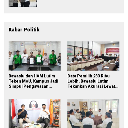
Momentum Perkuat Soliditas dan
Pelayanan
Kabar Politik
Bawaslu dan HAM Lutim
Data Pemilih 233 Ribu
Teken MoU, Kampus Jadi
Lebih, Bawaslu Lutim
Simpul Pengawasan
Tekankan Akurasi Lewat
Partisipatif Pemilu 2029
Sinergi Lintas Lembaga