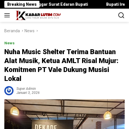
Langsung
a Langgar Surat Edaran Bupati
Breaking News
Bupati Irwan Serahkan Ra
ke
konten
Beranda
News
News
Nuha Music Shelter Terima Bantuan
Alat Musik, Ketua AMLT Risal Mujur:
Komitmen PT Vale Dukung Musisi
Lokal
Super Admin
Januari 3, 2026