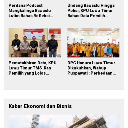
Perdana Podcast
Undang Bawaslu Hingga
Mangkalinga Bawaslu
Polisi, KPU Luwu Timur
Lutim Bahas Refleksi
Bahas Data Pemilih
PDPB Menuju Pemilu 2029
Berkelanjutan
yang Inklusif
Pemutakhiran Data, KPU
DPC Hanura Luwu Timur
Luwu Timur TMS-Kan
Dikukuhkan, Wabup
Pemilih yang Lolos
Puspawati : Perbedaan
Menjadi Polisi
Warna Partai, Tujuan
Tetap Mensejahterakan
Rakyat
Kabar Ekonomi dan Bisnis