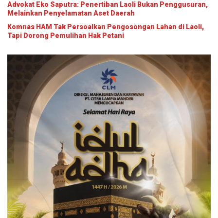
Advokat Eko Saputra: Penertiban Laoli Bukan Penggusuran,
Melainkan Penyelamatan Aset Daerah
Komnas HAM Tak Persoalkan Pengosongan Lahan di Laoli,
Tapi Dorong Pemulihan Hak Petani