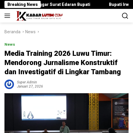
Langsung
ka Langgar Surat Edaran Bupati
Breaking News
Bupati Irwan Serahkan Ra
ke
konten
Beranda
News
News
Media Training 2026 Luwu Timur:
Mendorong Jurnalisme Konstruktif
dan Investigatif di Lingkar Tambang
Super Admin
Januari 27, 2026