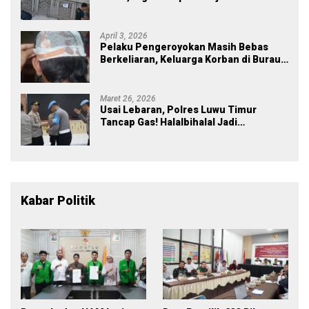
Rp43 Miliar
April 3, 2026
Pelaku Pengeroyokan Masih Bebas
Berkeliaran, Keluarga Korban di Burau
Kecewa: Laporan Polisi Mandek
Maret 26, 2026
Usai Lebaran, Polres Luwu Timur
Tancap Gas! Halalbihalal Jadi
Momentum Perkuat Soliditas dan
Pelayanan
Kabar Politik