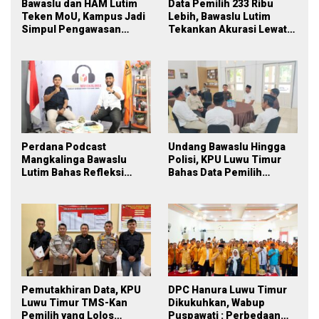
Bawaslu dan HAM Lutim
Data Pemilih 233 Ribu
Teken MoU, Kampus Jadi
Lebih, Bawaslu Lutim
Simpul Pengawasan
Tekankan Akurasi Lewat
Partisipatif Pemilu 2029
Sinergi Lintas Lembaga
Perdana Podcast
Undang Bawaslu Hingga
Mangkalinga Bawaslu
Polisi, KPU Luwu Timur
Lutim Bahas Refleksi
Bahas Data Pemilih
PDPB Menuju Pemilu 2029
Berkelanjutan
yang Inklusif
Pemutakhiran Data, KPU
DPC Hanura Luwu Timur
Luwu Timur TMS-Kan
Dikukuhkan, Wabup
Pemilih yang Lolos
Puspawati : Perbedaan