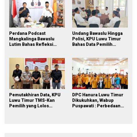
Perdana Podcast
Undang Bawaslu Hingga
Mangkalinga Bawaslu
Polisi, KPU Luwu Timur
Lutim Bahas Refleksi
Bahas Data Pemilih
PDPB Menuju Pemilu 2029
Berkelanjutan
yang Inklusif
Pemutakhiran Data, KPU
DPC Hanura Luwu Timur
Luwu Timur TMS-Kan
Dikukuhkan, Wabup
Pemilih yang Lolos
Puspawati : Perbedaan
Menjadi Polisi
Warna Partai, Tujuan
Tetap Mensejahterakan
Rakyat