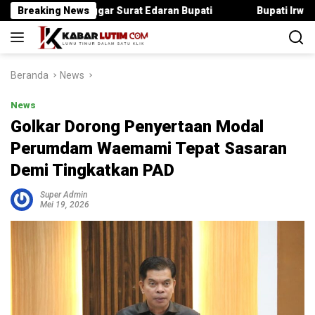
Langsung
ka Langgar Surat Edaran Bupati
Breaking News
Bupati Irwan Serahkan R
ke
konten
Beranda
News
News
Golkar Dorong Penyertaan Modal
Perumdam Waemami Tepat Sasaran
Demi Tingkatkan PAD
Super Admin
Mei 19, 2026