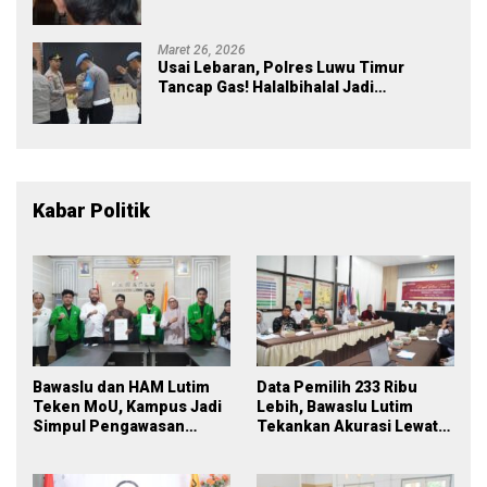
Kecewa: Laporan Polisi Mandek
Maret 26, 2026
Usai Lebaran, Polres Luwu Timur
Tancap Gas! Halalbihalal Jadi
Momentum Perkuat Soliditas dan
Pelayanan
Kabar Politik
Bawaslu dan HAM Lutim
Data Pemilih 233 Ribu
Teken MoU, Kampus Jadi
Lebih, Bawaslu Lutim
Simpul Pengawasan
Tekankan Akurasi Lewat
Partisipatif Pemilu 2029
Sinergi Lintas Lembaga