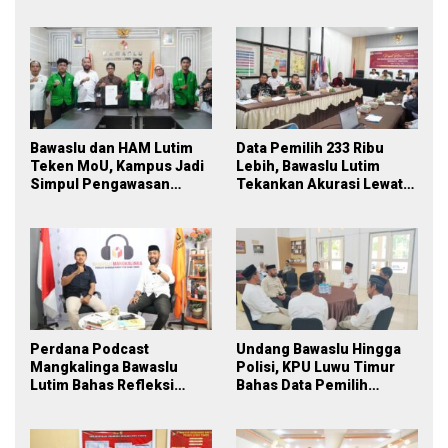
Bawaslu dan HAM Lutim
Data Pemilih 233 Ribu
Teken MoU, Kampus Jadi
Lebih, Bawaslu Lutim
Simpul Pengawasan
Tekankan Akurasi Lewat
Partisipatif Pemilu 2029
Sinergi Lintas Lembaga
Perdana Podcast
Undang Bawaslu Hingga
Mangkalinga Bawaslu
Polisi, KPU Luwu Timur
Lutim Bahas Refleksi
Bahas Data Pemilih
PDPB Menuju Pemilu 2029
Berkelanjutan
yang Inklusif