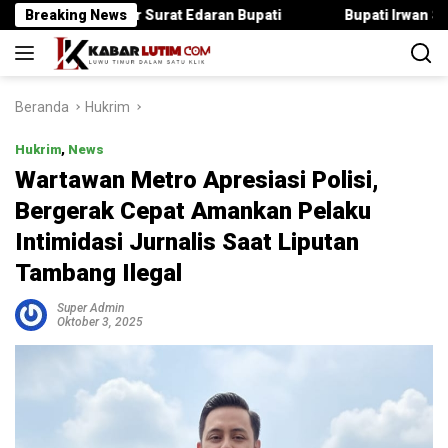
Langsung
Langgar Surat Edaran Bupati
Breaking News
Bupati Irwan Serahkan Ranca
ke
konten
Beranda
Hukrim
Hukrim
,
News
Wartawan Metro Apresiasi Polisi,
Bergerak Cepat Amankan Pelaku
Intimidasi Jurnalis Saat Liputan
Tambang Ilegal
Super Admin
Oktober 3, 2025