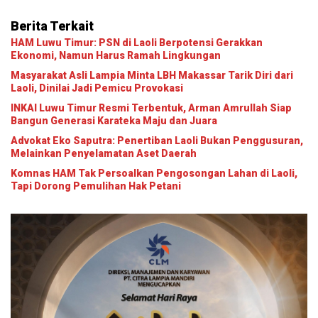
Berita Terkait
HAM Luwu Timur: PSN di Laoli Berpotensi Gerakkan
Ekonomi, Namun Harus Ramah Lingkungan
Masyarakat Asli Lampia Minta LBH Makassar Tarik Diri dari
Laoli, Dinilai Jadi Pemicu Provokasi
INKAI Luwu Timur Resmi Terbentuk, Arman Amrullah Siap
Bangun Generasi Karateka Maju dan Juara
Advokat Eko Saputra: Penertiban Laoli Bukan Penggusuran,
Melainkan Penyelamatan Aset Daerah
Komnas HAM Tak Persoalkan Pengosongan Lahan di Laoli,
Tapi Dorong Pemulihan Hak Petani