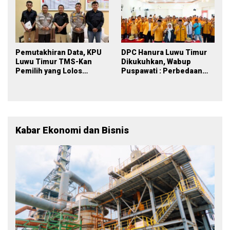
Pemutakhiran Data, KPU
DPC Hanura Luwu Timur
Luwu Timur TMS-Kan
Dikukuhkan, Wabup
Pemilih yang Lolos
Puspawati : Perbedaan
Menjadi Polisi
Warna Partai, Tujuan
Tetap Mensejahterakan
Rakyat
Kabar Ekonomi dan Bisnis