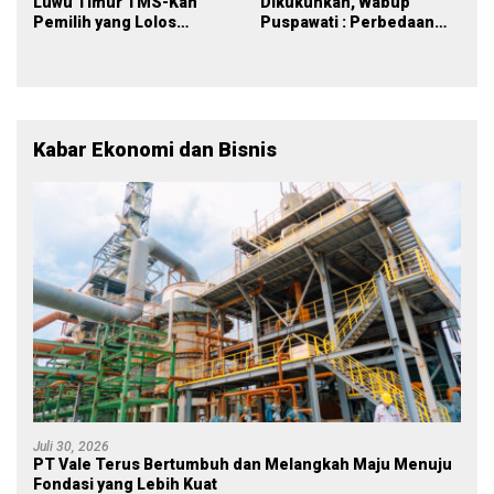
Luwu Timur TMS-Kan
Dikukuhkan, Wabup
Pemilih yang Lolos
Puspawati : Perbedaan
Menjadi Polisi
Warna Partai, Tujuan
Tetap Mensejahterakan
Rakyat
Kabar Ekonomi dan Bisnis
Juli 30, 2026
PT Vale Terus Bertumbuh dan Melangkah Maju Menuju
Fondasi yang Lebih Kuat