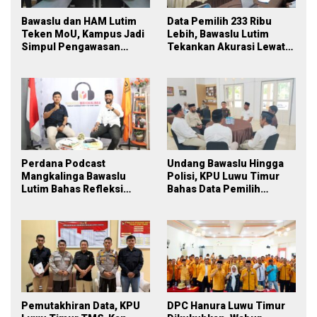
Bawaslu dan HAM Lutim
Data Pemilih 233 Ribu
Teken MoU, Kampus Jadi
Lebih, Bawaslu Lutim
Simpul Pengawasan
Tekankan Akurasi Lewat
Partisipatif Pemilu 2029
Sinergi Lintas Lembaga
Perdana Podcast
Undang Bawaslu Hingga
Mangkalinga Bawaslu
Polisi, KPU Luwu Timur
Lutim Bahas Refleksi
Bahas Data Pemilih
PDPB Menuju Pemilu 2029
Berkelanjutan
yang Inklusif
Pemutakhiran Data, KPU
DPC Hanura Luwu Timur