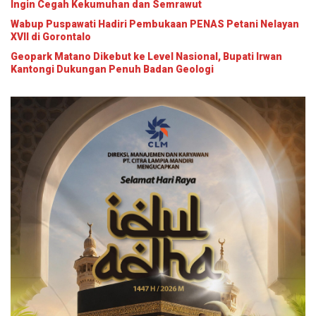
Ingin Cegah Kekumuhan dan Semrawut
Wabup Puspawati Hadiri Pembukaan PENAS Petani Nelayan
XVII di Gorontalo
Geopark Matano Dikebut ke Level Nasional, Bupati Irwan
Kantongi Dukungan Penuh Badan Geologi