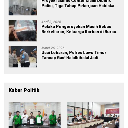
Proyek Islamic Center Malili Dibidik
Polisi, Tiga Tahap Pekerjaan Habiskan
Rp43 Miliar
April 3, 2026
Pelaku Pengeroyokan Masih Bebas
Berkeliaran, Keluarga Korban di Burau
Kecewa: Laporan Polisi Mandek
Maret 26, 2026
Usai Lebaran, Polres Luwu Timur
Tancap Gas! Halalbihalal Jadi
Momentum Perkuat Soliditas dan
Pelayanan
Kabar Politik