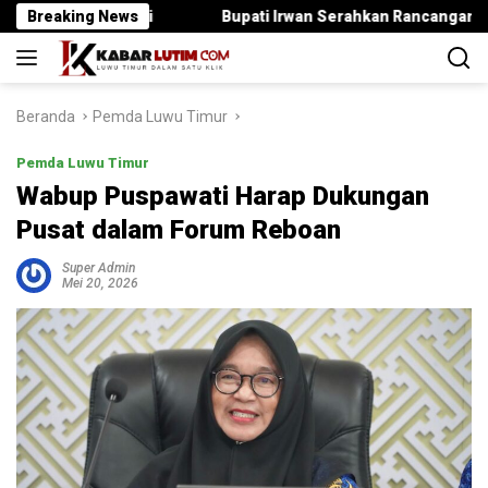
Langsung
n Bupati
Breaking News
Bupati Irwan Serahkan Rancangan KUA-PPAS 2027
ke
konten
Beranda
Pemda Luwu Timur
Pemda Luwu Timur
Wabup Puspawati Harap Dukungan
Pusat dalam Forum Reboan
Super Admin
Mei 20, 2026