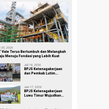
li 30, 2026
 Vale Terus Bertumbuh dan Melangkah
ju Menuju Fondasi yang Lebih Kuat
Juli 16, 2026
BPJS Ketenagakerjaan
dan Pemkab Lutim
Perkuat Perlindungan
Pekerja Ekosistem Desa,
Serahkan Manfaat JKM Rp
Juni 17, 2026
84 Juta
BPJS Ketenagakerjaan
Luwu Timur Wujudkan
Kepedulian Lingkungan
melalui Employee
Volunteering Penanaman