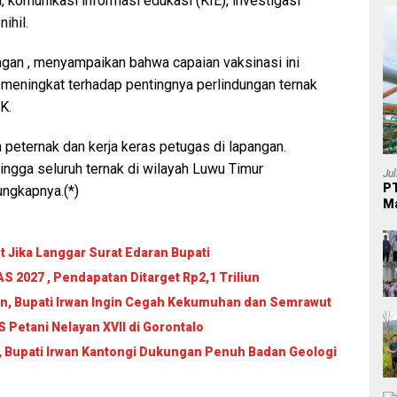
i, komunikasi informasi edukasi (KIE), investigasi
ihil.
gan , menyampaikan bahwa capaian vaksinasi ini
meningkat terhadap pentingnya perlindungan ternak
K.
a peternak dan kerja keras petugas di lapangan.
hingga seluruh ternak di wilayah Luwu Timur
Ju
PT
ungkapnya.(*)
Ma
 Jika Langgar Surat Edaran Bupati
 2027 , Pendapatan Ditarget Rp2,1 Triliun
an, Bupati Irwan Ingin Cegah Kekumuhan dan Semrawut
Petani Nelayan XVII di Gorontalo
, Bupati Irwan Kantongi Dukungan Penuh Badan Geologi