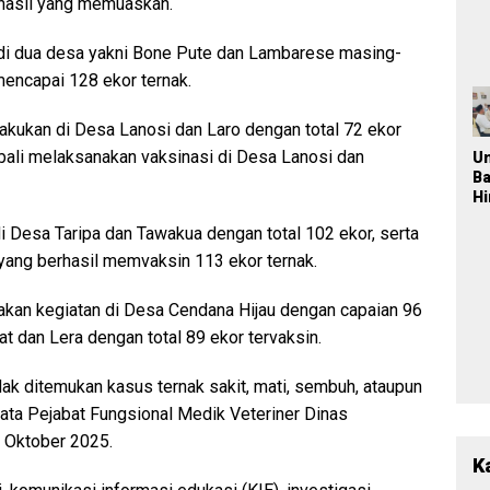
 hasil yang memuaskan.
T
M
K
 di dua desa yakni Bone Pute dan Lambarese masing-
Ja
mencapai 128 ekor ternak.
P
n
ilakukan di Desa Lanosi dan Laro dengan total 72 ekor
Pa
P
mbali melaksanakan vaksinasi di Desa Lanosi dan
U
2
B
H
Po
di Desa Taripa dan Tawakua dengan total 102 ekor, serta
L
Ba
 yang berhasil memvaksin 113 ekor ternak.
Pe
Be
akan kegiatan di Desa Cendana Hijau dengan capaian 96
a
t dan Lera dengan total 89 ekor tervaksin.
dak ditemukan kasus ternak sakit, mati, sembuh, ataupun
ta Pejabat Fungsional Medik Veteriner Dinas
8 Oktober 2025.
K