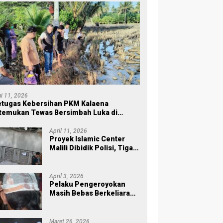
ni 11, 2026
tugas Kebersihan PKM Kalaena
temukan Tewas Bersimbah Luka di
ersawahan
April 11, 2026
Proyek Islamic Center
Malili Dibidik Polisi, Tiga
Tahap Pekerjaan
Habiskan Rp43 Miliar
April 3, 2026
Pelaku Pengeroyokan
Masih Bebas Berkeliaran,
Keluarga Korban di Burau
Kecewa: Laporan Polisi
Mandek
Maret 26, 2026