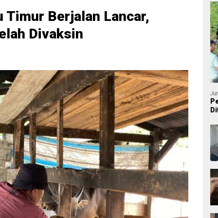
 Timur Berjalan Lancar,
elah Divaksin
Ju
Pe
Di
P