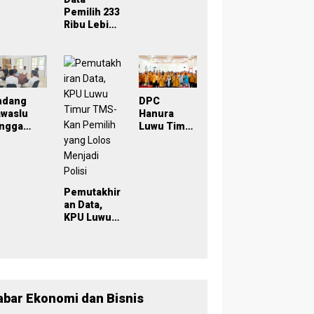
Inklusif
eken
Pemilih 233
oU,
Ribu Lebih,
ampus
Bawaslu
di Simpul
Lutim
engawasa
Tekankan
Akurasi
rtisipatif
Lewat
emilu
Sinergi
ndang
DPC
029
Lintas
awaslu
Hanura
Lembaga
ingga
Luwu Timur
lisi, KPU
Dikukuhkan
uwu Timur
, Wabup
has Data
Puspawati :
milih
Perbedaan
rkelanjut
Warna
Pemutakhir
n
Partai,
an Data,
Tujuan
KPU Luwu
Tetap
Timur
Mensejaht
TMS-Kan
erakan
Pemilih
Rakyat
yang Lolos
Menjadi
Polisi
abar Ekonomi dan Bisnis