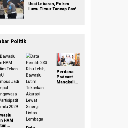
Usai Lebaran, Polres
Luwu Timur Tancap Gas!
Halalbihalal Jadi
Momentum Perkuat
Soliditas dan Pelayanan
abar Politik
Perdana
Podcast
Mangkaling
a Bawaslu
Lutim
Bahas
Refleksi
PDPB
Menuju
awaslu
Pemilu
an HAM
2029 yang
tim
Data