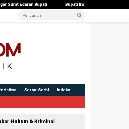
ran Bupati
Bupati Irwan Serahkan Rancangan KUA-PPAS 20
Peristiwa
Serba-Serbi
Indeks
abar Hukum & Kriminal