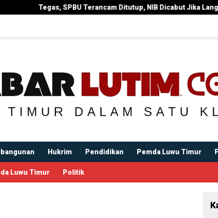
gas, SPBU Terancam Ditutup, NIB Dicabut Jika Langgar Surat Eda
bangunan
Hukrim
Pendidikan
Pemda Luwu Timur
da Luwu Timur
Politik
K