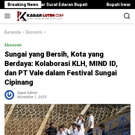
Langsung
Langgar Surat Edaran Bupati
Breaking News
Bupati Irwan Serahkan Ranc
ke
konten
Beranda
Ekonomi
Ekonomi
Sungai yang Bersih, Kota yang
Berdaya: Kolaborasi KLH, MIND ID,
dan PT Vale dalam Festival Sungai
Cipinang
Super Admin
November 1, 2025