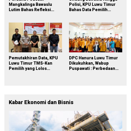
Mangkalinga Bawaslu
Polisi, KPU Luwu Timur
Lutim Bahas Refleksi
Bahas Data Pemilih
PDPB Menuju Pemilu 2029
Berkelanjutan
yang Inklusif
Pemutakhiran Data, KPU
DPC Hanura Luwu Timur
Luwu Timur TMS-Kan
Dikukuhkan, Wabup
Pemilih yang Lolos
Puspawati : Perbedaan
Menjadi Polisi
Warna Partai, Tujuan
Tetap Mensejahterakan
Rakyat
Kabar Ekonomi dan Bisnis