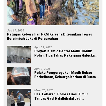
Juni 11, 2026
Petugas Kebersihan PKM Kalaena Ditemukan Tewas
Bersimbah Luka di Persawahan
April 11, 2026
Proyek Islamic Center Malili Dibidik
Polisi, Tiga Tahap Pekerjaan Habiskan
Rp43 Miliar
April 3, 2026
Pelaku Pengeroyokan Masih Bebas
Berkeliaran, Keluarga Korban di Burau
Kecewa: Laporan Polisi Mandek
Maret 26, 2026
Usai Lebaran, Polres Luwu Timur
Tancap Gas! Halalbihalal Jadi
Momentum Perkuat Soliditas dan