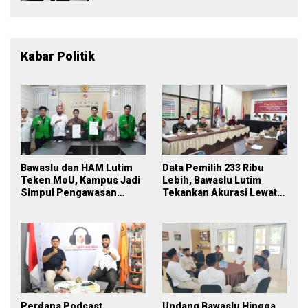
Pelayanan
Kabar Politik
Bawaslu dan HAM Lutim
Data Pemilih 233 Ribu
Teken MoU, Kampus Jadi
Lebih, Bawaslu Lutim
Simpul Pengawasan
Tekankan Akurasi Lewat
Partisipatif Pemilu 2029
Sinergi Lintas Lembaga
Perdana Podcast
Undang Bawaslu Hingga