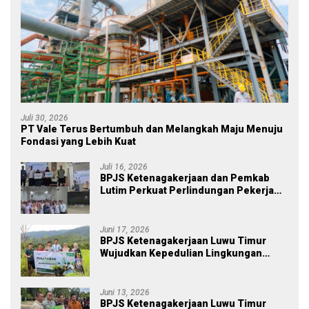
Juli 30, 2026
PT Vale Terus Bertumbuh dan Melangkah Maju Menuju
Fondasi yang Lebih Kuat
Juli 16, 2026
BPJS Ketenagakerjaan dan Pemkab
Lutim Perkuat Perlindungan Pekerja
Ekosistem Desa, Serahkan Manfaat
JKM Rp 84 Juta
Juni 17, 2026
BPJS Ketenagakerjaan Luwu Timur
Wujudkan Kepedulian Lingkungan
melalui Employee Volunteering
Penanaman Pohon
Juni 13, 2026
BPJS Ketenagakerjaan Luwu Timur