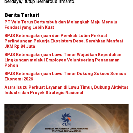
berdaya,” tutup Bernardus Irmanto.
Berita Terkait
PT Vale Terus Bertumbuh dan Melangkah Maju Menuju
Fondasi yang Lebih Kuat
BPJS Ketenagakerjaan dan Pemkab Lutim Perkuat
Perlindungan Pekerja Ekosistem Desa, Serahkan Manfaat
JKM Rp 84 Juta
BPJS Ketenagakerjaan Luwu Timur Wujudkan Kepedulian
Lingkungan melalui Employee Volunteering Penanaman
Pohon
BPJS Ketenagakerjaan Luwu Timur Dukung Sukses Sensus
Ekonomi 2026
Astra Isuzu Perkuat Layanan di Luwu Timur, Dukung Aktivitas
Industri dan Proyek Strategis Nasional