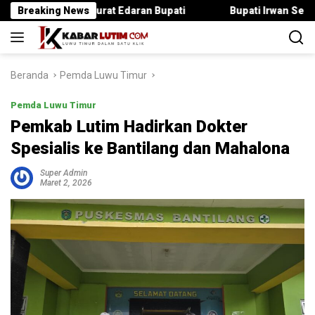
Langsung
anggar Surat Edaran Bupati
Breaking News
Bupati Irwan Serahkan Ranca
ke
konten
Beranda
Pemda Luwu Timur
Pemda Luwu Timur
Pemkab Lutim Hadirkan Dokter
Spesialis ke Bantilang dan Mahalona
Super Admin
Maret 2, 2026