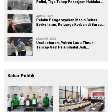
Polisi, Tiga Tahap Pekerjaan Habiskan
Rp43 Miliar
April 3, 2026
Pelaku Pengeroyokan Masih Bebas
Berkeliaran, Keluarga Korban di Burau
Kecewa: Laporan Polisi Mandek
Maret 26, 2026
Usai Lebaran, Polres Luwu Timur
Tancap Gas! Halalbihalal Jadi
Momentum Perkuat Soliditas dan
Pelayanan
Kabar Politik