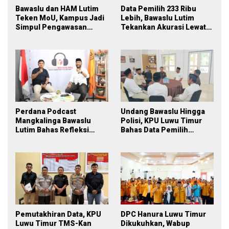
Bawaslu dan HAM Lutim
Data Pemilih 233 Ribu
Teken MoU, Kampus Jadi
Lebih, Bawaslu Lutim
Simpul Pengawasan
Tekankan Akurasi Lewat
Partisipatif Pemilu 2029
Sinergi Lintas Lembaga
Perdana Podcast
Undang Bawaslu Hingga
Mangkalinga Bawaslu
Polisi, KPU Luwu Timur
Lutim Bahas Refleksi
Bahas Data Pemilih
PDPB Menuju Pemilu 2029
Berkelanjutan
yang Inklusif
Pemutakhiran Data, KPU
DPC Hanura Luwu Timur
Luwu Timur TMS-Kan
Dikukuhkan, Wabup