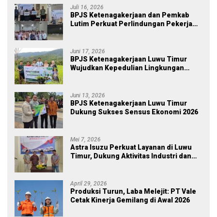
Juli 16, 2026
BPJS Ketenagakerjaan dan Pemkab
Lutim Perkuat Perlindungan Pekerja
Ekosistem Desa, Serahkan Manfaat
JKM Rp 84 Juta
Juni 17, 2026
BPJS Ketenagakerjaan Luwu Timur
Wujudkan Kepedulian Lingkungan
melalui Employee Volunteering
Penanaman Pohon
Juni 13, 2026
BPJS Ketenagakerjaan Luwu Timur
Dukung Sukses Sensus Ekonomi 2026
Mei 7, 2026
Astra Isuzu Perkuat Layanan di Luwu
Timur, Dukung Aktivitas Industri dan
Proyek Strategis Nasional
April 29, 2026
Produksi Turun, Laba Melejit: PT Vale
Cetak Kinerja Gemilang di Awal 2026