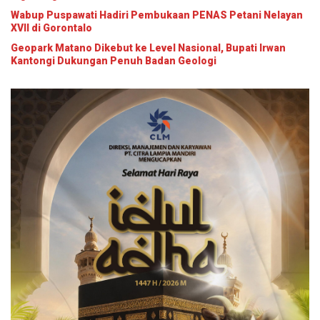
Wabup Puspawati Hadiri Pembukaan PENAS Petani Nelayan
XVII di Gorontalo
Geopark Matano Dikebut ke Level Nasional, Bupati Irwan
Kantongi Dukungan Penuh Badan Geologi