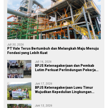
Juli 30, 2026
PT Vale Terus Bertumbuh dan Melangkah Maju Menuju
Fondasi yang Lebih Kuat
Juli 16, 2026
BPJS Ketenagakerjaan dan Pemkab
Lutim Perkuat Perlindungan Pekerja
Ekosistem Desa, Serahkan Manfaat
JKM Rp 84 Juta
Juni 17, 2026
BPJS Ketenagakerjaan Luwu Timur
Wujudkan Kepedulian Lingkungan
melalui Employee Volunteering
Penanaman Pohon
Juni 13, 2026