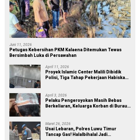
Juni 11, 2026
Petugas Kebersihan PKM Kalaena Ditemukan Tewas
Bersimbah Luka di Persawahan
April 11, 2026
Proyek Islamic Center Malili Dibidik
Polisi, Tiga Tahap Pekerjaan Habiskan
Rp43 Miliar
April 3, 2026
Pelaku Pengeroyokan Masih Bebas
Berkeliaran, Keluarga Korban di Burau
Kecewa: Laporan Polisi Mandek
Maret 26, 2026
Usai Lebaran, Polres Luwu Timur
Tancap Gas! Halalbihalal Jadi
Momentum Perkuat Soliditas dan