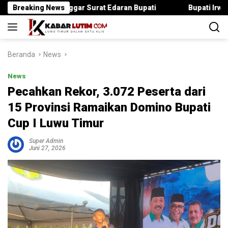
Langsung
Jika Langgar Surat Edaran Bupati
Breaking News
Bupati Irwan Serahkan
ke
konten
Beranda
News
News
Pecahkan Rekor, 3.072 Peserta dari
15 Provinsi Ramaikan Domino Bupati
Cup I Luwu Timur
Super Admin
Juni 27, 2026