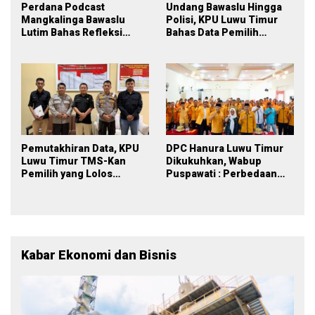
Perdana Podcast
Undang Bawaslu Hingga
Mangkalinga Bawaslu
Polisi, KPU Luwu Timur
Lutim Bahas Refleksi
Bahas Data Pemilih
PDPB Menuju Pemilu 2029
Berkelanjutan
yang Inklusif
Pemutakhiran Data, KPU
DPC Hanura Luwu Timur
Luwu Timur TMS-Kan
Dikukuhkan, Wabup
Pemilih yang Lolos
Puspawati : Perbedaan
Menjadi Polisi
Warna Partai, Tujuan
Tetap Mensejahterakan
Rakyat
Kabar Ekonomi dan Bisnis