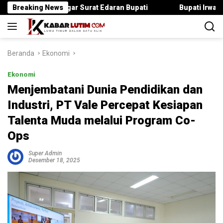
Langsung
 Langgar Surat Edaran Bupati
Breaking News
Bupati Irwan Serahkan Ran
ke
konten
Beranda
Ekonomi
Ekonomi
Menjembatani Dunia Pendidikan dan
Industri, PT Vale Percepat Kesiapan
Talenta Muda melalui Program Co-
Ops
Super Admin
Desember 18, 2025