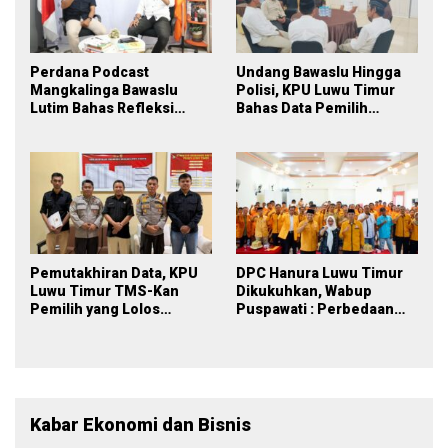
Perdana Podcast
Undang Bawaslu Hingga
Mangkalinga Bawaslu
Polisi, KPU Luwu Timur
Lutim Bahas Refleksi
Bahas Data Pemilih
PDPB Menuju Pemilu 2029
Berkelanjutan
yang Inklusif
Pemutakhiran Data, KPU
DPC Hanura Luwu Timur
Luwu Timur TMS-Kan
Dikukuhkan, Wabup
Pemilih yang Lolos
Puspawati : Perbedaan
Menjadi Polisi
Warna Partai, Tujuan
Tetap Mensejahterakan
Rakyat
Kabar Ekonomi dan Bisnis