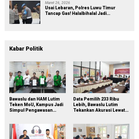
Maret 26, 2026
Usai Lebaran, Polres Luwu Timur
Tancap Gas! Halalbihalal Jadi
Momentum Perkuat Soliditas dan
Pelayanan
Kabar Politik
Bawaslu dan HAM Lutim
Data Pemilih 233 Ribu
Teken MoU, Kampus Jadi
Lebih, Bawaslu Lutim
Simpul Pengawasan
Tekankan Akurasi Lewat
Partisipatif Pemilu 2029
Sinergi Lintas Lembaga