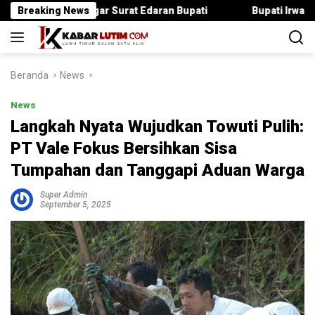
Langsung
ika Langgar Surat Edaran Bupati
Breaking News
Bupati Irwan Serahkan 
ke
konten
Beranda
News
News
Langkah Nyata Wujudkan Towuti Pulih:
PT Vale Fokus Bersihkan Sisa
Tumpahan dan Tanggapi Aduan Warga
Super Admin
September 5, 2025