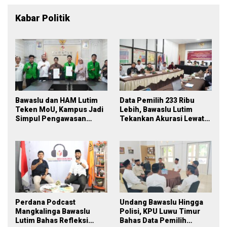
Kabar Politik
Bawaslu dan HAM Lutim
Data Pemilih 233 Ribu
Teken MoU, Kampus Jadi
Lebih, Bawaslu Lutim
Simpul Pengawasan
Tekankan Akurasi Lewat
Partisipatif Pemilu 2029
Sinergi Lintas Lembaga
Perdana Podcast
Undang Bawaslu Hingga
Mangkalinga Bawaslu
Polisi, KPU Luwu Timur
Lutim Bahas Refleksi
Bahas Data Pemilih