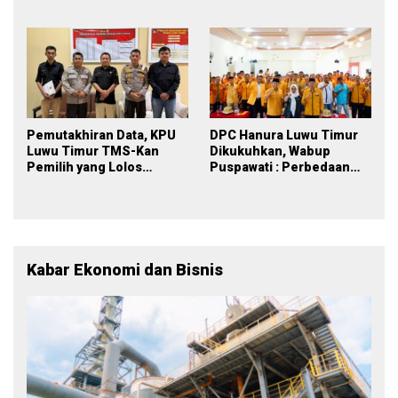
PDPB Menuju Pemilu 2029
Berkelanjutan
yang Inklusif
Pemutakhiran Data, KPU
DPC Hanura Luwu Timur
Luwu Timur TMS-Kan
Dikukuhkan, Wabup
Pemilih yang Lolos
Puspawati : Perbedaan
Menjadi Polisi
Warna Partai, Tujuan
Tetap Mensejahterakan
Rakyat
Kabar Ekonomi dan Bisnis