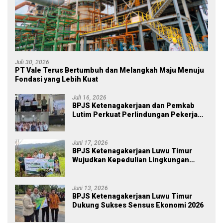
Juli 30, 2026
PT Vale Terus Bertumbuh dan Melangkah Maju Menuju
Fondasi yang Lebih Kuat
Juli 16, 2026
BPJS Ketenagakerjaan dan Pemkab
Lutim Perkuat Perlindungan Pekerja
Ekosistem Desa, Serahkan Manfaat
JKM Rp 84 Juta
Juni 17, 2026
BPJS Ketenagakerjaan Luwu Timur
Wujudkan Kepedulian Lingkungan
melalui Employee Volunteering
Penanaman Pohon
Juni 13, 2026
BPJS Ketenagakerjaan Luwu Timur
Dukung Sukses Sensus Ekonomi 2026