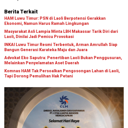
Berita Terkait
HAM Luwu Timur: PSN di Laoli Berpotensi Gerakkan
Ekonomi, Namun Harus Ramah Lingkungan
Masyarakat Asli Lampia Minta LBH Makassar Tarik Diri dari
Laoli, Dinilai Jadi Pemicu Provokasi
INKAI Luwu Timur Resmi Terbentuk, Arman Amrullah Siap
Bangun Generasi Karateka Maju dan Juara
Advokat Eko Saputra: Penertiban Laoli Bukan Penggusuran,
Melainkan Penyelamatan Aset Daerah
Komnas HAM Tak Persoalkan Pengosongan Lahan di Laoli,
Tapi Dorong Pemulihan Hak Petani