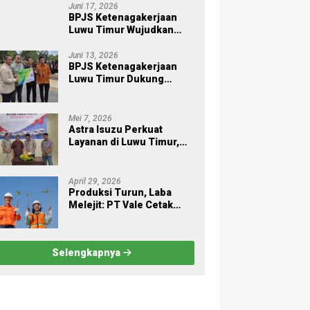
Juni 17, 2026
BPJS Ketenagakerjaan
Luwu Timur Wujudkan
Kepedulian Lingkungan
melalui Employee
Juni 13, 2026
BPJS Ketenagakerjaan
Volunteering Penanaman
Luwu Timur Dukung
Pohon
Sukses Sensus Ekonomi
2026
Mei 7, 2026
Astra Isuzu Perkuat
Layanan di Luwu Timur,
Dukung Aktivitas Industri
dan Proyek Strategis
Nasional
April 29, 2026
Produksi Turun, Laba
Melejit: PT Vale Cetak
Kinerja Gemilang di Awal
2026
Selengkapnya