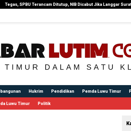
utup, NIB Dicabut Jika Langgar Surat Edaran Bupati
Bupa
bangunan
Hukrim
Pendidikan
Pemda Luwu Timur
da Luwu Timur
Politik
K