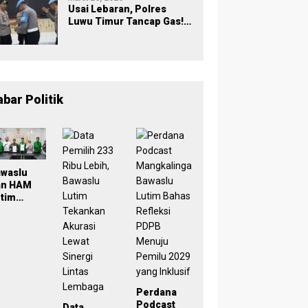
Usai Lebaran, Polres
Luwu Timur Tancap Gas!
Halalbihalal Jadi
Momentum Perkuat
Soliditas dan Pelayanan
abar Politik
awaslu
an HAM
tim
eken
oU,
ampus
di Simpul
engawasa
rtisipatif
Perdana
emilu
Podcast
Data