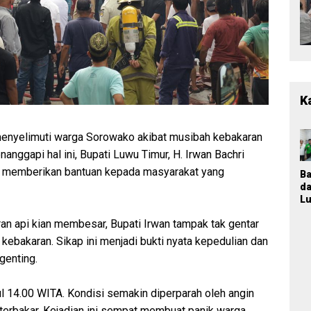
K
nyelimuti warga Sorowako akibat musibah kebakaran
nggapi hal ini, Bupati Luwu Timur, H. Irwan Bachri
n memberikan bantuan kepada masyarakat yang
B
d
Lu
T
an api kian membesar, Bupati Irwan tampak tak gentar
M
K
ebakaran. Sikap ini menjadi bukti nyata kepedulian dan
Ja
genting.
P
n
Pa
kul 14.00 WITA. Kondisi semakin diperparah oleh angin
P
terbakar. Kejadian ini sempat membuat panik warga