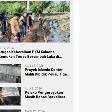
ni 11, 2026
tugas Kebersihan PKM Kalaena
temukan Tewas Bersimbah Luka di
ersawahan
April 11, 2026
Proyek Islamic Center
Malili Dibidik Polisi, Tiga
Tahap Pekerjaan
Habiskan Rp43 Miliar
April 3, 2026
Pelaku Pengeroyokan
Masih Bebas Berkeliaran,
Keluarga Korban di Burau
Kecewa: Laporan Polisi
Mandek
Maret 26, 2026