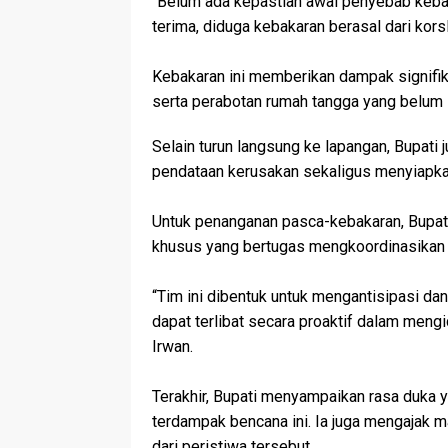
‎“Belum ada kepastian awal penyebab keba
terima, diduga kebakaran berasal dari korsle
‎Kebakaran ini memberikan dampak signifik
serta perabotan rumah tangga yang belum
Selain turun langsung ke lapangan, Bupati
pendataan kerusakan sekaligus menyiapkan
‎Untuk penanganan pasca-kebakaran, Bup
khusus yang bertugas mengkoordinasikan 
‎“Tim ini dibentuk untuk mengantisipasi d
dapat terlibat secara proaktif dalam meng
Irwan.
‎Terakhir, Bupati menyampaikan rasa duk
terdampak bencana ini. Ia juga mengajak 
dari peristiwa tersebut.