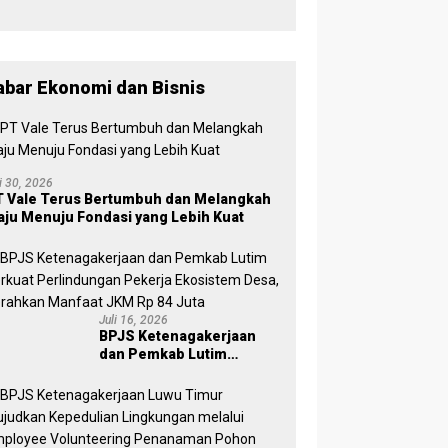
, Wabup
Puspawati :
Perbedaan
Warna
Partai,
abar Ekonomi dan Bisnis
Tujuan
Tetap
Mensejaht
erakan
Rakyat
li 30, 2026
 Vale Terus Bertumbuh dan Melangkah
ju Menuju Fondasi yang Lebih Kuat
Juli 16, 2026
BPJS Ketenagakerjaan
dan Pemkab Lutim
Perkuat Perlindungan
Pekerja Ekosistem Desa,
Serahkan Manfaat JKM Rp
84 Juta