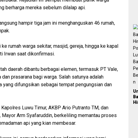
2
g berharga mereka sebelum dilalap api.
langsung hampir tiga jam ini menghanguskan 46 rumah,
mpak.
 ke rumah warga sekitar, masjid, gereja, hingga ke kapal
i Irwan saat dikonfirmasi.
tah daerah dibantu berbagai elemen, termasuk PT Vale,
dan prasarana bagi warga. Salah satunya adalah
 yang difungsikan sebagai tempat pengungsian dan
U
B
H
gi Kapolres Luwu Timur, AKBP Ario Putranto TM, dan
Po
L
 Mayor Arm Syafaruddin, berkeliling memantau proses
Ba
madaman api yang kian membesar.
Pe
Be
a