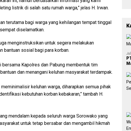
karan ini, namun berdasarkan informasi yang kami
ting listrik di salah satu rumah warga,” jelas H. Irwan.
an terutama bagi warga yang kehilangan tempat tinggal
K
 sempat diselamatkan.
 juga menginstruksikan untuk segera melakukan
 bantuan sosial bagi para korban.
Ju
PT
Ma
ati bersama Kapolres dan Pabung membentuk tim
bantuan dan menangani keluhan masyarakat terdampak.
an meminimalisir keluhan warga, diharapkan semua pihak
identifikasi kebutuhan korban kebakaran,” tambah H.
a yang mendalam kepada seluruh warga Sorowako yang
masyarakat untuk tetap bersabar dan mengambil hikmah