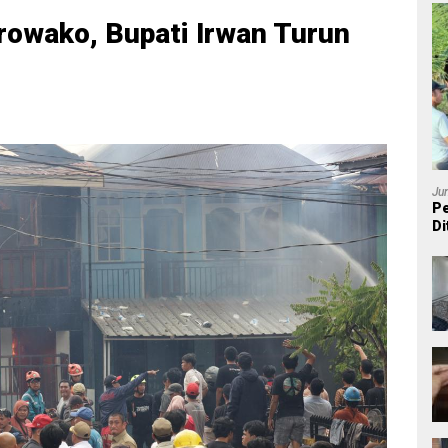
orowako, Bupati Irwan Turun
Ju
Pe
Di
P