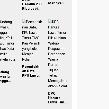
029
Mangkaling
Pemilih 233
a Bawaslu
Ribu Lebih,
Lutim
Bawaslu
Bahas
Lutim
Refleksi
Tekankan
PDPB
Akurasi
Menuju
Lewat
Pemilu
Sinergi
2029 yang
Lintas
Inklusif
Lembaga
Pemutakhir
an Data,
ndang
KPU Luwu
awaslu
Timur
ingga
TMS-Kan
lisi, KPU
Pemilih
uwu Timur
yang Lolos
DPC
has Data
Menjadi
Hanura
milih
Polisi
Luwu Timur
rkelanjut
Dikukuhkan
n