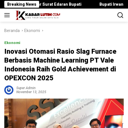
Langsung
nggar Surat Edaran Bupati
Breaking News
Bupati Irwan Serahkan Rancan
ke
konten
Beranda
Ekonomi
Ekonomi
Inovasi Otomasi Rasio Slag Furnace
Berbasis Machine Learning PT Vale
Indonesia Raih Gold Achievement di
OPEXCON 2025
Super Admin
November 13, 2025