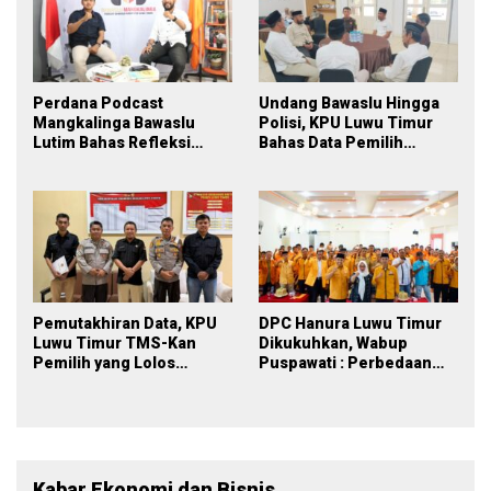
Perdana Podcast
Undang Bawaslu Hingga
Mangkalinga Bawaslu
Polisi, KPU Luwu Timur
Lutim Bahas Refleksi
Bahas Data Pemilih
PDPB Menuju Pemilu 2029
Berkelanjutan
yang Inklusif
Pemutakhiran Data, KPU
DPC Hanura Luwu Timur
Luwu Timur TMS-Kan
Dikukuhkan, Wabup
Pemilih yang Lolos
Puspawati : Perbedaan
Menjadi Polisi
Warna Partai, Tujuan
Tetap Mensejahterakan
Rakyat
Kabar Ekonomi dan Bisnis