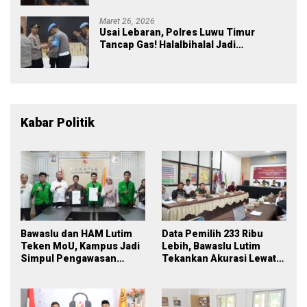
Maret 26, 2026
Usai Lebaran, Polres Luwu Timur
Tancap Gas! Halalbihalal Jadi
Momentum Perkuat Soliditas dan
Pelayanan
Kabar Politik
Bawaslu dan HAM Lutim
Data Pemilih 233 Ribu
Teken MoU, Kampus Jadi
Lebih, Bawaslu Lutim
Simpul Pengawasan
Tekankan Akurasi Lewat
Partisipatif Pemilu 2029
Sinergi Lintas Lembaga