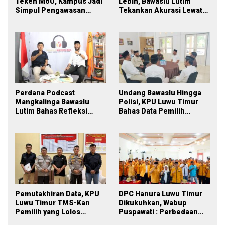
Teken MoU, Kampus Jadi
Lebih, Bawaslu Lutim
Simpul Pengawasan
Tekankan Akurasi Lewat
Partisipatif Pemilu 2029
Sinergi Lintas Lembaga
Perdana Podcast
Undang Bawaslu Hingga
Mangkalinga Bawaslu
Polisi, KPU Luwu Timur
Lutim Bahas Refleksi
Bahas Data Pemilih
PDPB Menuju Pemilu 2029
Berkelanjutan
yang Inklusif
Pemutakhiran Data, KPU
DPC Hanura Luwu Timur
Luwu Timur TMS-Kan
Dikukuhkan, Wabup
Pemilih yang Lolos
Puspawati : Perbedaan
Menjadi Polisi
Warna Partai, Tujuan