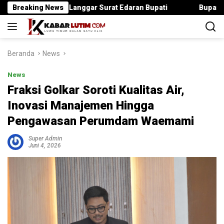
Langsung
but Jika Langgar Surat Edaran Bupati
Breaking News
Bupati Irwan Serah
ke
konten
Beranda
News
News
Fraksi Golkar Soroti Kualitas Air,
Inovasi Manajemen Hingga
Pengawasan Perumdam Waemami
Super Admin
Juni 4, 2026