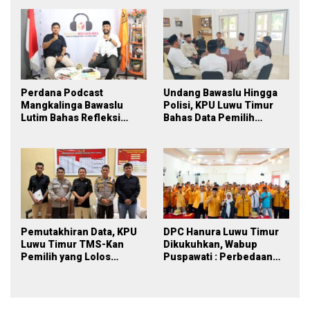
Perdana Podcast
Undang Bawaslu Hingga
Mangkalinga Bawaslu
Polisi, KPU Luwu Timur
Lutim Bahas Refleksi
Bahas Data Pemilih
PDPB Menuju Pemilu 2029
Berkelanjutan
yang Inklusif
Pemutakhiran Data, KPU
DPC Hanura Luwu Timur
Luwu Timur TMS-Kan
Dikukuhkan, Wabup
Pemilih yang Lolos
Puspawati : Perbedaan
Menjadi Polisi
Warna Partai, Tujuan
Tetap Mensejahterakan
Rakyat