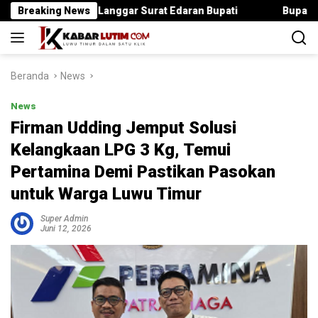
Langsung
ut Jika Langgar Surat Edaran Bupati
Breaking News
Bupati Irwan Serah
ke
konten
Beranda
News
News
Firman Udding Jemput Solusi
Kelangkaan LPG 3 Kg, Temui
Pertamina Demi Pastikan Pasokan
untuk Warga Luwu Timur
Super Admin
Juni 12, 2026