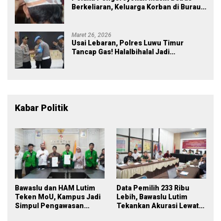
Berkeliaran, Keluarga Korban di Burau
Kecewa: Laporan Polisi Mandek
Maret 26, 2026
Usai Lebaran, Polres Luwu Timur
Tancap Gas! Halalbihalal Jadi
Momentum Perkuat Soliditas dan
Pelayanan
Kabar Politik
Bawaslu dan HAM Lutim
Data Pemilih 233 Ribu
Teken MoU, Kampus Jadi
Lebih, Bawaslu Lutim
Simpul Pengawasan
Tekankan Akurasi Lewat
Partisipatif Pemilu 2029
Sinergi Lintas Lembaga